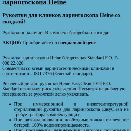
ларингоскопа Heine
Рукоятки для клинков ларингоскопа Heine со
скидкой!
Рукоятки в наличии. В комплект батарейки не входят.
АКЦИЯ:
Приобретайте по
специальной цене
Рукоятка ларингоскопа Heine батареечная Standard F.O. F-
008.22.820
Совместим со всеми ларингоскопическими клинками в
соответствии с ISO 7376 (Зеленый стандарт).
Рифленый дизайн рукоятки Heine EasyClean LED F.O.
Standard исключает риск скольжения. Несмотря на рифленую
поверхность за рукояткой легко ухаживать.
При иммерсионной и низкотемпературной
стерилизации рукоятка для ларингоскопа EasyClean не
требует разбора комплектующих.
При автоклавировании необходимо только извлечение
батарей. 100% водонепроницаемость.
При проведении дезинфекции методом погружения