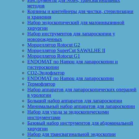
Инструменты для Notes, трансвагинальных
методов
Корзины и контейнеры для чистки, стерилизации
и хранения
Набор эндоскопический для малоинвазивной
хирургии
Набор инструментов для лапароскопии у
новорожденных
Морцеллятор Rotocut G2
Морцеллятор SuperCut SAWALHE II
Морцеллятор Rotocut G1
ENDOMAT по Hamou для лапароскопии и
гистероскопии
CO2-Эндофлатор
ENDOMAT по Hamou для лапароскопии
Термофлятор
Набор аппаратов для лапароскопических операций
в урологии
Большой набор аппаратов для лапароскопии
Минимальный набор аппаратов для лапароскопии
Набор для ухода за эндоскопическими
инструментами
Базовый набор инструментов для абдоминальной
хирургии
Набор для трансвагинальной эндоскопии