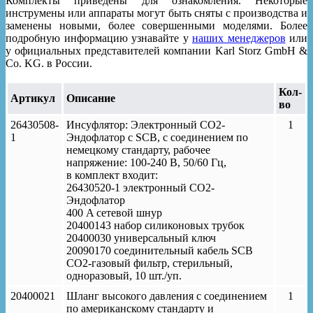
Комплекты приведены для ознакомления. Некоторые
инструмены или аппараты могут быть сняты с производства и
заменены новыми, более совершенными моделями. Более
подробную информацию узнавайте у
наших менеджеров
или
у официальных представителей компании Karl Storz GmbH &
Co. KG. в России.
Кол-
Артикул
Описание
во
26430508-
Инсуфлятор: Электронный CO2-
1
1
Эндофлатор с SCB, с соединением по
немецкому стандарту, рабочее
напряжение: 100-240 В, 50/60 Гц,
в комплект входит:
26430520-1 электронный CO2-
Эндофлатор
400 A сетевой шнур
20400143 набор силиконовых трубок
20400030 универсальный ключ
20090170 соединительный кабель SCB
CO2-газовый фильтр, стерильный,
одноразовый, 10 шт./уп.
20400021
Шланг высокого давления с соединением
1
по американскому стандарту и