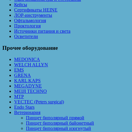
Кейсы
Сертификаты HEINE
ЛОР-инструменты
Офтальмология
Проктология
Источники питания и света
Осветители
Прочее оборудование
MEDONICA
WELCH ALLYN
EMS
GRENA
KARL KAPS
MEGADYNE
MEIJI TECHNO
MTP
VECTEC (Peters surgical)
Endo Stars
Ветеринария
Пинцет биполярный прямой
Пинцет биполярный байонетный
Пинцет биполярный изогнутый