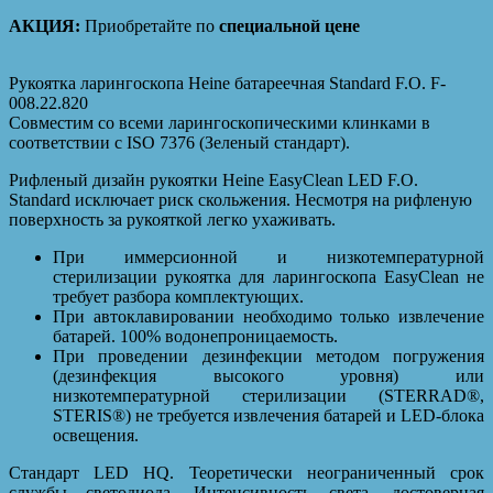
АКЦИЯ:
Приобретайте по
специальной цене
Рукоятка ларингоскопа Heine батареечная Standard F.O. F-
008.22.820
Совместим со всеми ларингоскопическими клинками в
соответствии с ISO 7376 (Зеленый стандарт).
Рифленый дизайн рукоятки Heine EasyClean LED F.O.
Standard исключает риск скольжения. Несмотря на рифленую
поверхность за рукояткой легко ухаживать.
При иммерсионной и низкотемпературной
стерилизации рукоятка для ларингоскопа EasyClean не
требует разбора комплектующих.
При автоклавировании необходимо только извлечение
батарей. 100% водонепроницаемость.
При проведении дезинфекции методом погружения
(дезинфекция высокого уровня) или
низкотемпературной стерилизации (STERRAD®,
STERIS®) не требуется извлечения батарей и LED-блока
освещения.
Стандарт LED HQ. Теоретически неограниченный срок
службы светодиода. Интенсивность света, достоверная