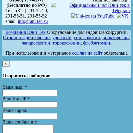
(Бесплатно по РФ)
Тел.: (812) 291-55-50,
291-55-51, 291-55-52
email:
info@uni-tec.su
Компания Юни-Тек
Оборудование для эндовидеохирургии:
Оториноларингологии
,
урологии
,
гинекологии
,
проктологии
,
лапароскопии
,
торокоскопии
,
флебэктомии
.
При использовании материалов
ссылка на сайт
обязательна
×
Отправить сообщение
Ваше имя:
*
Ваш E-mail:
*
Ваше город:
Ваше сообщение