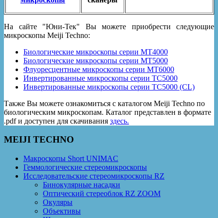
На сайте "Юни-Тек" Вы можете приобрести следующие
микроскопы Meiji Techno:
Биологические микроскопы серии MT4000
Биологические микроскопы серии MT5000
Флуоресцентные микроскопы серии MT6000
Инвертированные микроскопы серии TC5000
Инвертированные микроскопы серии ТС5000 (CL)
Также Вы можете ознакомиться с каталогом Meiji Techno по
биологическим микроскопам. Каталог представлен в формате
.pdf и доступен для скачивания
здесь.
MEIJI TECHNO
Макроскопы Short UNIMAC
Геммологические стереомикроскопы
Исследовательские стереомикроскопы RZ
Бинокулярные насадки
Оптический стереоблок RZ ZOOM
Окуляры
Объективы