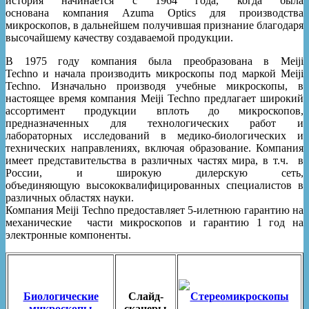
история начинается с 1964 года, когда была
основана компания Azuma Optics для производства
микроскопов, в дальнейшем получившая признание благодаря
высочайшему качеству создаваемой продукции.
В 1975 году компания была преобразована в Meiji
Techno и начала производить микроскопы под маркой Meiji
Techno. Изначально производя учебные микроскопы, в
настоящее время компания Meiji Techno предлагает широкий
ассортимент продукции вплоть до микроскопов,
предназначенных для технологических работ и
лабораторных исследований в медико-биологических и
технических направлениях, включая образование. Компания
имеет представительства в различных частях мира, в т.ч. в
России, и широкую дилерскую сеть,
объединяющую высококвалифицированных специалистов в
различных областях науки.
Компания Meiji Techno предоставляет 5-илетнюю гарантию на
механические части микроскопов и гарантию 1 год на
электронные компоненты.
Биологические
Слайд-
Стереомикроскопы
микроскопы
сканеры