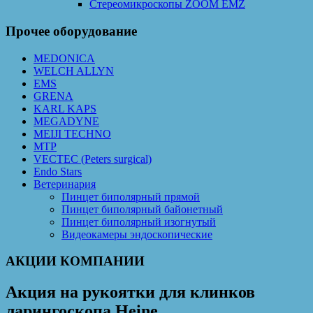
Cтереомикроскопы ZOOM EMZ
Прочее оборудование
MEDONICA
WELCH ALLYN
EMS
GRENA
KARL KAPS
MEGADYNE
MEIJI TECHNO
MTP
VECTEC (Peters surgical)
Endo Stars
Ветеринария
Пинцет биполярный прямой
Пинцет биполярный байонетный
Пинцет биполярный изогнутый
Видеокамеры эндоскопические
АКЦИИ КОМПАНИИ
Акция на рукоятки для клинков
ларингоскопа Heine