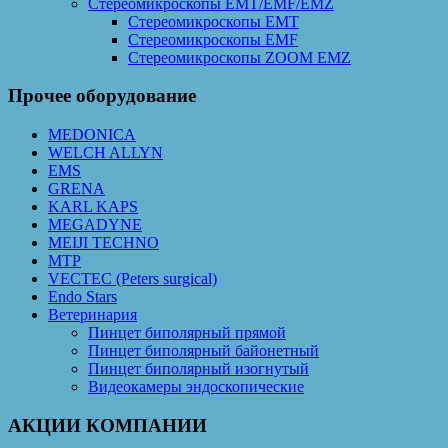
Стереомикроскопы EMT/EMF/EMZ
Стереомикроскопы EMT
Стереомикроскопы EMF
Cтереомикроскопы ZOOM EMZ
Прочее оборудование
MEDONICA
WELCH ALLYN
EMS
GRENA
KARL KAPS
MEGADYNE
MEIJI TECHNO
MTP
VECTEC (Peters surgical)
Endo Stars
Ветеринария
Пинцет биполярный прямой
Пинцет биполярный байонетный
Пинцет биполярный изогнутый
Видеокамеры эндоскопические
АКЦИИ КОМПАНИИ