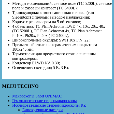
Методы исследований: светлое поле (TC 5200L), светлое
поле и фазовый контраст (TC 5400L);
Тринокулярная компенсационная головка (тип
Siedentopf) с прямым выводом изображения;
Корпус с револьвером на 5 объективов;
4 объектива: TC Plan Achromat LWD 4x, 10x, 20x, 40x
(TC 5200L), TC Plan Achromat 4x, TC Plan Achromat
Ph10x, Ph20x, Ph40x (TC 5400L);
Широкопольные окуляры: SWH 10x F.N. 22;
Предметный столик с керамическим покрытием
180х245 мм;
Термостолик для предметного стола с внешним
контроллером;
Конденсор ELWD NA 0.30;
Освещение: светодиод 5 В, 3 Вт.
MEIJI TECHNO
Макроскопы Short UNIMAC
Геммологические стереомикроскопы
Исследовательские стереомикроскопы RZ
Бинокулярные насадки