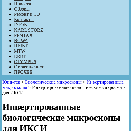
Новости
Обзоры
Ремонт и ТО
Контакты
INION
KARL STORZ
PENTAX
BOWA
HEINE
MTW
ERBE
OLYMPUS
Отечественное
ПРОЧЕЕ
Юни-тек
>
Биологические микроскопы
>
Инвертированные
микроскопы
>
Инвертированные биологические микроскопы
для ИКСИ
Инвертированные
биологические микроскопы
для ИКСИ