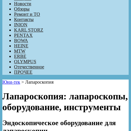
Новости
Обзоры
Ремонт и ТО
Контакты
INION
KARL STORZ
PENTAX
BOWA
HEINE
MTW
ERBE
OLYMPUS
Отечественное
ПРОЧЕЕ
Юни-тек
>
Лапароскопия
Лапароскопия: лапароскопы,
оборудование, инструменты
Эндоскопическое оборудование для
лапароскопии