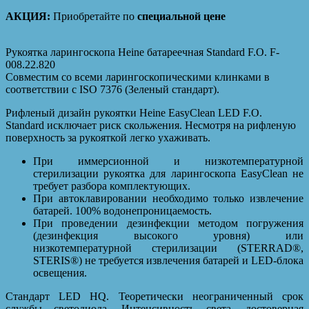
АКЦИЯ:
Приобретайте по
специальной цене
Рукоятка ларингоскопа Heine батареечная Standard F.O. F-
008.22.820
Совместим со всеми ларингоскопическими клинками в
соответствии с ISO 7376 (Зеленый стандарт).
Рифленый дизайн рукоятки Heine EasyClean LED F.O.
Standard исключает риск скольжения. Несмотря на рифленую
поверхность за рукояткой легко ухаживать.
При иммерсионной и низкотемпературной
стерилизации рукоятка для ларингоскопа EasyClean не
требует разбора комплектующих.
При автоклавировании необходимо только извлечение
батарей. 100% водонепроницаемость.
При проведении дезинфекции методом погружения
(дезинфекция высокого уровня) или
низкотемпературной стерилизации (STERRAD®,
STERIS®) не требуется извлечения батарей и LED-блока
освещения.
Стандарт LED HQ. Теоретически неограниченный срок
службы светодиода. Интенсивность света, достоверная