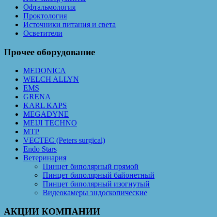
Офтальмология
Проктология
Источники питания и света
Осветители
Прочее оборудование
MEDONICA
WELCH ALLYN
EMS
GRENA
KARL KAPS
MEGADYNE
MEIJI TECHNO
MTP
VECTEC (Peters surgical)
Endo Stars
Ветеринария
Пинцет биполярный прямой
Пинцет биполярный байонетный
Пинцет биполярный изогнутый
Видеокамеры эндоскопические
АКЦИИ КОМПАНИИ