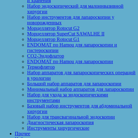
и хранения
Набор эндоскопический для малоинвазивной
хирургии
Набор инструментов для лапароскопии у
новорожденных
Морцеллятор Rotocut G2
Морцеллятор SuperCut SAWALHE II
Морцеллятор Rotocut G1
ENDOMAT по Hamou для лапароскопии и
гистероскопии
CO2-Эндофлатор
ENDOMAT по Hamou для лапароскопии
Термофлятор
Набор аппаратов для лапароскопических операций
в урологии
Большой набор аппаратов для лапароскопии
Минимальный набор аппаратов для лапароскопии
Набор для ухода за эндоскопическими
инструментами
Базовый набор инструментов для абдоминальной
хирургии
Набор для трансвагинальной эндоскопии
Диагностическая лапароскопия
Инструменты хирургические
Прочее