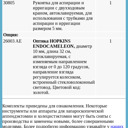
30805
Рукоятка для аспирации и
1
ирригации с двухходовым
краном, автоклавируемая, для
использования с трубками для
аспирации и ирригации
размером 5 мм.
Опция:
26003 AE
Оптика HOPKINS
1
ENDOCAMELEON,
диаметр
10 мм, длина 32 см,
автоклавируемая, с
изменяемым направлением
взгляда от 0 до 120 градусов,
направление взгляда
регулируется колесиком,
встроенный стекловолоконный
световод. Цветовой код:
золотой.
Комплекты приведены для ознакомления. Некоторые
инструменты или аппараты для лапароскопической
аппендэктомии и холецистэктомии могут быть сняты с
производства и заменены новыми, более совершенными
моделями. Более подробную информацию узнавайте у
наших