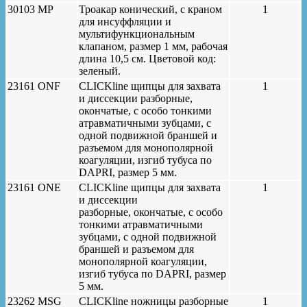
30103 MP
Троакар конический, с краном
1
для инсуффляции и
мультифункциональным
клапаном, размер 1 мм, рабочая
длина 10,5 см. Цветовой код:
зеленый.
23161 ONF
CLICKline щипцы для захвата
1
и диссекции разборные,
окончатые, с особо тонкими
атравматичными зубцами, с
одной подвижной браншей и
разъемом для монополярной
коагуляции, изгиб тубуса по
DAPRI, размер 5 мм.
23161 ONE
CLICKline щипцы для захвата
1
и диссекции
разборные, окончатые, с особо
тонкими атравматичными
зубцами, с одной подвижной
браншей и разъемом для
монополярной коагуляции,
изгиб тубуса по DAPRI, размер
5 мм.
23262 MSG
CLICKline ножницы разборные
1