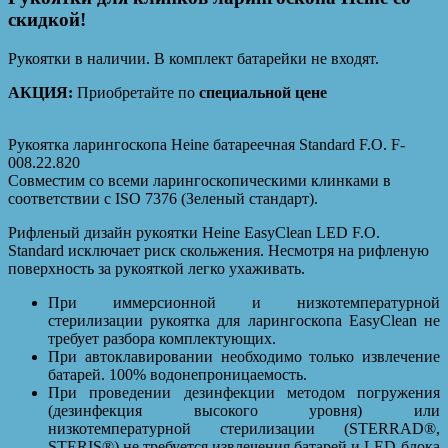
скидкой!
Рукоятки в наличии. В комплект батарейки не входят.
АКЦИЯ:
Приобретайте по
специальной цене
Рукоятка ларингоскопа Heine батареечная Standard F.O. F-
008.22.820
Совместим со всеми ларингоскопическими клинками в
соответствии с ISO 7376 (Зеленый стандарт).
Рифленый дизайн рукоятки Heine EasyClean LED F.O.
Standard исключает риск скольжения. Несмотря на рифленую
поверхность за рукояткой легко ухаживать.
При иммерсионной и низкотемпературной
стерилизации рукоятка для ларингоскопа EasyClean не
требует разбора комплектующих.
При автоклавировании необходимо только извлечение
батарей. 100% водонепроницаемость.
При проведении дезинфекции методом погружения
(дезинфекция высокого уровня) или
низкотемпературной стерилизации (STERRAD®,
STERIS®) не требуется извлечения батарей и LED-блока