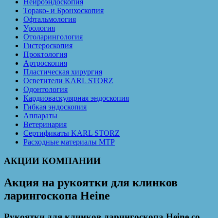
Нейроэндоскопия
Торако- и Бронхоскопия
Офтальмология
Урология
Отоларингология
Гистероскопия
Проктология
Артроскопия
Пластическая хирургия
Осветители KARL STORZ
Одонтология
Кардиоваскулярная эндоскопия
Гибкая эндоскопия
Аппараты
Ветеринария
Сертификаты KARL STORZ
Расходные материалы MTP
АКЦИИ КОМПАНИИ
Акция на рукоятки для клинков
ларингоскопа Heine
Рукоятки для клинков ларингоскопа Heine со