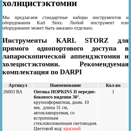
холицистэктомии
Мы предлагаем стандартные наборы инструментов и
оборудования Karl Storz. Любой инструмент или
оборудование может быть заказано отдельно.
Инструменты KARL STORZ для
прямого однопортового доступа в
лапароскопической аппендэктомии и
холецистэктомии. Рекомендуемая
комплектация по DARPI
Артикул
Наименование
Кол-во
26003 ВА
Оптика HOPKINS II передне-
1
бокового видения 30°
,
крупноформатная, диам. 10
мм, длина 31 cм,
автоклавируемая, со
встроенным
стекловолоконным световодом.
Цветовой код:
красный