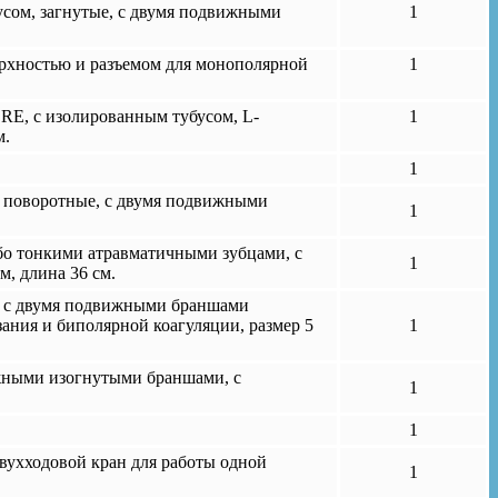
ом, загнутые, с двумя подвижными
1
ерхностью и разъемом для монополярной
1
RE, с изолированным тубусом, L-
1
м.
1
поворотные, с двумя подвижными
1
 тонкими атравматичными зубцами, с
1
, длина 36 см.
 двумя подвижными браншами
зания и биполярной коагуляции, размер 5
1
ыми изогнутыми браншами, с
1
1
вухходовой кран для работы одной
1