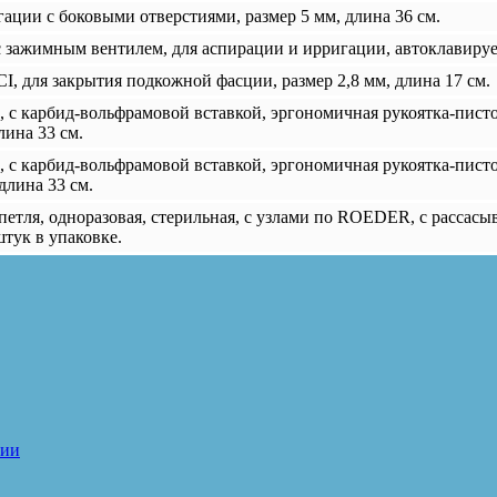
ации с боковыми отверстиями, размер 5 мм, длина 36 см.
 с зажимным вентилем, для аспирации и ирригации, автоклавируе
 для закрытия подкожной фасции, размер 2,8 мм, длина 17 см.
с карбид-вольфрамовой вставкой, эргономичная рукоятка-писто
лина 33 см.
с карбид-вольфрамовой вставкой, эргономичная рукоятка-писто
длина 33 см.
петля, одноразовая, стерильная, с узлами по ROEDER, с рассас
штук в упаковке.
пии