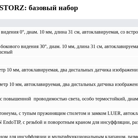
STORZ: базовый набор
видения 0°, диам. 10 мм, длина 31 cм, автоклавируемая, со вс
бокового видения 30°, диам. 10 мм, длина 31 cм, автоклавируе
расный
тр 10 мм, автоклавируемая, два дистальных датчика изображени
етр 10 мм, автоклавируемая, два дистальных датчика изображен
с повышенной проводимостью света, особо термостойкий, диамет
онеума, с тупым пружинящим стилетом и замком LUER, автоклав
doTIP, с резьбой и поворотным краном для инсуффляции, разме
ном для инсуффляции и мультифункциональным клапаном, размер