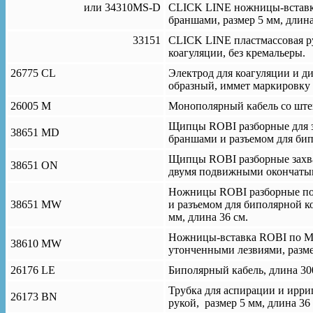
или 34310MS-D
CLICK LINE ножницы-вставк
браншами, размер 5 мм, длина 
33151
CLICK LINE пластмассовая ру
коагуляции, без кремальеры.
26775 CL
Электрод для коагуляции и д
образный, иммет маркировку и
26005 М
Монополярный кабель со ште
Щипцы ROBI разборные для 
38651 MD
браншами и разъемом для бипо
Щипцы ROBI разборные захв
38651 ON
двумя подвижными окончатыми
Ножницы ROBI разборные п
38651 MW
и разъемом для биполярной ко
мм, длина 36 см.
Ножницы-вставка ROBI по 
38610 MW
утонченными лезвиями, размер
26176 LE
Биполярный кабель, длина 30
Трубка для аспирации и ирри
26173 BN
рукой, размер 5 мм, длина 36 