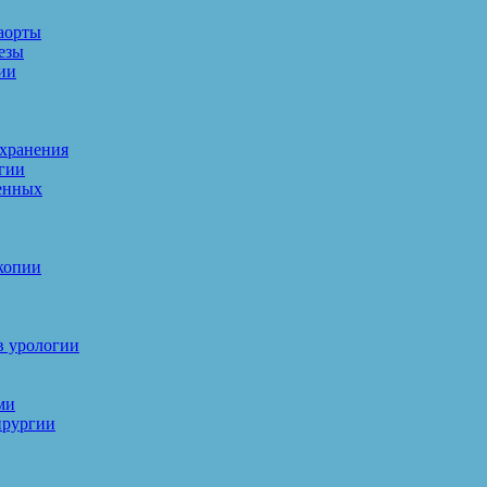
аорты
езы
ии
 хранения
гии
енных
копии
в урологии
ми
ирургии