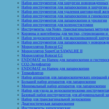
Набор инструментов для хирургии новорожденных
Набор инструментов для лапароскопии в хирургии 
Набор инструментов для удаления щитовидной жел
Набор инструментов для лапароскопии в гинеколог
Набор инструментов для лапароскопии в урологии
Набор инструментов для холецистэктомии
Инструменты для Notes, трансвагинальных методов
Корзины и контейнеры для чистки, стерилизации и
Набор эндоскопический для малоинвазивной хирур
Набор инструментов для лапароскопии у новорожд
Морцеллятор Rotocut G2
Морцеллятор SuperCut SAWALHE II
Морцеллятор Rotocut G1
ENDOMAT по Hamou для лапароскопии и гистерос
CO2-Эндофлатор
ENDOMAT по Hamou для лапароскопии
Термофлятор
Набор аппаратов для лапароскопических операций 
Большой набор аппаратов для лапароскопии
Минимальный набор аппаратов для лапароскопии
Набор для ухода за эндоскопическими инструмента
Базовый набор инструментов для абдоминальной х
Набор для трансвагинальной эндоскопии
Диагностическая лапароскопия
Инструменты хирургические