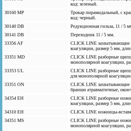
код: зеленый.
30160 MP
Трокар пирамидальный, с кра
код: черный.
30140 DB
Редукционная гильза, 11 / 5 м
30141 DB
Переходник 11 / 5 мм.
33356 AF
CLICK LINE захватывающие р
коагуляции, размер 5 мм, дли
33351 MD
CLICK LINE разборные щипцы
монополярной коагуляции, раз
33353 UL
CLICK LINE разборные щипц
для монополярной коагуляции,
33351 ON
CLICK LINE захватывающие р
бранши атравматичные, оконча
34354 ЕН
CLICK LINE разборные ножни
коагуляции, размер 5 мм, длин
34310 ЕН
CLICK LINE ножницы-вставка,
34351 MS
CLICK LINE разборные ножн
монополярной коагуляции, раз