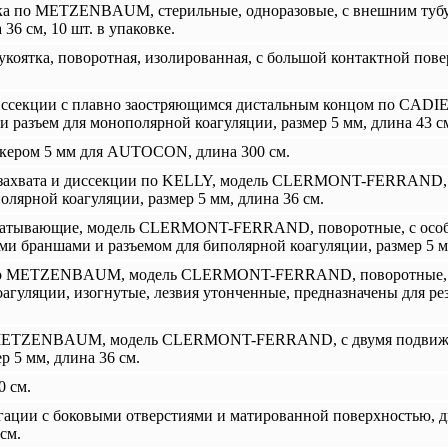
а по METZENBAUM, стерильные, одноразовые, с внешним тубус
36 см, 10 шт. в упаковке.
коятка, поворотная, изолированная, с большой контактной пов
иссекции с плавно заостряющимся дистальным концом по CADIE
 разъем для монополярной коагуляции, размер 5 мм, длина 43 с
кером 5 мм для AUTOCON, длина 300 см.
захвата и диссекции по KELLY, модель CLERMONT-FERRAND, 
лярной коагуляции, размер 5 мм, длина 36 см.
атывающие, модель CLERMONT-FERRAND, поворотные, с особо
 браншами и разъемом для биполярной коагуляции, размер 5 мм
о METZENBAUM, модель CLERMONT-FERRAND, поворотные, с
агуляции, изогнутые, лезвия утонченные, предназначены для ре
METZENBAUM, модель CLERMONT-FERRAND, с двумя подвижн
 5 мм, длина 36 см.
0 см.
гации с боковыми отверстиями и матированной поверхностью, д
см.