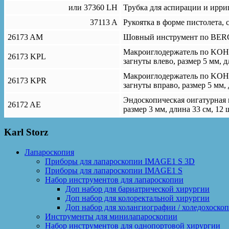
или 37360 LH
Трубка для аспирации и ирриг
37113 A
Рукоятка в форме пистолета,
26173 AM
Шовный инструмент по BERCI,
Макроиглодержатель по KOH, 
26173 KPL
загнуты влево, размер 5 мм, д
Макроиглодержатель по KOH, 
26173 KPR
загнуты вправо, размер 5 мм, 
Эндоскопическая оигатурная 
26172 AE
размер 3 мм, длина 33 см, 12 
Karl Storz
Лапароскопия
Приборы для лапароскопии IMAGE1 S 3D
Приборы для лапароскопии IMAGE1 S
Набор инструментов для лапароскопии
Доп набор для бариатрической хирургии
Доп набор для колоректальной хирургии
Доп набор для холангиографии / холедохоско
Инструменты для минилапароскопии
Набор инструментов для однопортовой хирургии