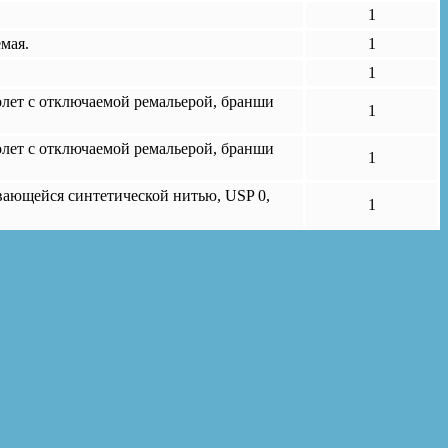
1
мая.
1
1
лет с отключаемой ремальерой, бранши
1
лет с отключаемой ремальерой, бранши
1
ывающейся синтетической нитью, USP 0,
1