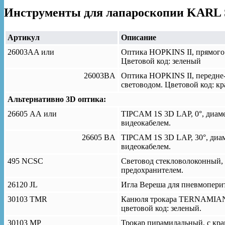
Инструменты для лапароскопии KARL 
Артикул
Описание
26003AA или
Оптика HOPKINS II, прямого 
Цветовой код: зеленый
26003BA
Оптика HOPKINS II, передне-
световодом. Цветовой код: к
Альтернативно 3D оптика:
26605 АА или
TIPCAM 1S 3D LAP, 0°, диаме
видеокабелем.
26605 BA
TIPCAM 1S 3D LAP, 30°, диам
видеокабелем.
495 NCSC
Световод стекловолоконный, 
предохранителем.
26120 JL
Игла Вереша для пневмоперит
30103 TMR
Канюля трокара TERNAMIAN En
цветовой код: зеленый.
30103 MP
Трокар пирамидальный, с кра