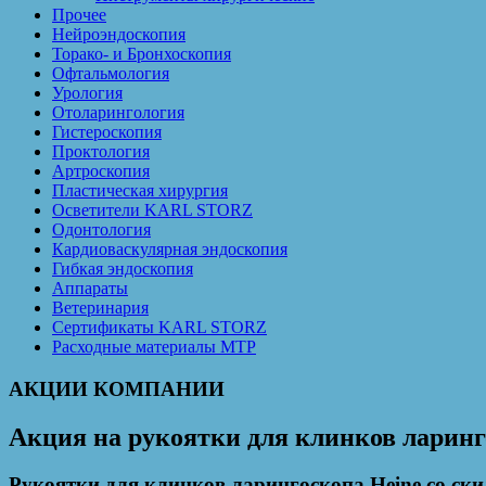
Прочее
Нейроэндоскопия
Торако- и Бронхоскопия
Офтальмология
Урология
Отоларингология
Гистероскопия
Проктология
Артроскопия
Пластическая хирургия
Осветители KARL STORZ
Одонтология
Кардиоваскулярная эндоскопия
Гибкая эндоскопия
Аппараты
Ветеринария
Сертификаты KARL STORZ
Расходные материалы MTP
АКЦИИ КОМПАНИИ
Акция на рукоятки для клинков ларинг
Рукоятки для клинков ларингоскопа Heine со ски