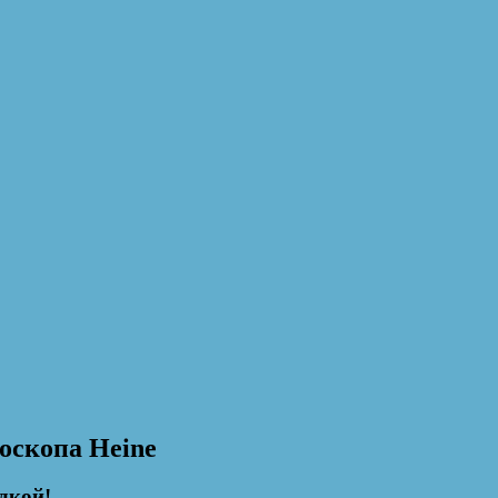
оскопа Heine
дкой!