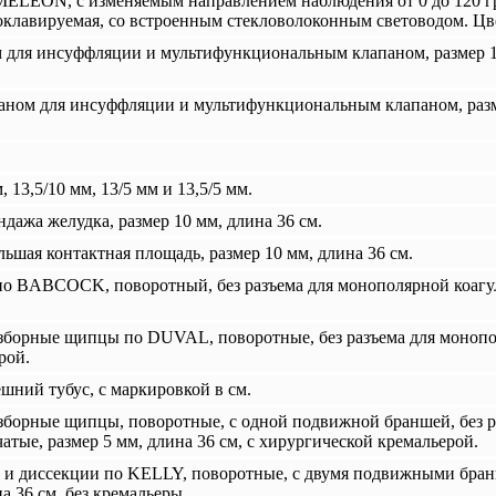
N, с изменяемым направлением наблюдения от 0 до 120 граду
токлавируемая, со встроенным стекловолоконным световодом. Цве
м для инсуффляции и мультифункциональным клапаном, размер 11 
аном для инсуффляции и мультифункциональным клапаном, размер
13,5/10 мм, 13/5 мм и 13,5/5 мм.
ндажа желудка, размер 10 мм, длина 36 см.
ьшая контактная площадь, размер 10 мм, длина 36 см.
о BABCOCK, поворотный, без разъема для монополярной коагуля
борные щипцы по DUVAL, поворотные, без разъема для монопол
рой.
шний тубус, с маркировкой в см.
борные щипцы, поворотные, с одной подвижной браншей, без р
тые, размер 5 мм, длина 36 см, с хирургической кремальерой.
а и диссекции по KELLY, поворотные, с двумя подвижными бра
а 36 см, без кремальеры.