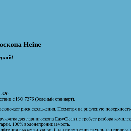
оскопа Heine
дкой!
2.820
твии с ISO 7376 (Зеленый стандарт).
исключает риск скольжения. Несмотря на рифленую поверхность 
укоятка для ларингоскопа EasyClean не требует разбора компле
тарей. 100% водонепроницаемость.
нфекция высокого уровня) или низкотемпературной стерилиза