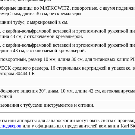
азборные щипцы по MATKOWITZ, поворотные, с двумя подвижн
мер 5 мм, длина 36 см, без кремальеры.
шний тубус, с маркировкой в см.
с карбид-вольфрамовой вставкой и эргономичной рукояткой пис
длина 43 см, с отключаемой кремальерой.
с карбид-вольфрамовой вставкой и эргономичной рукояткой пис
 длина 43 см, с отключаемой кремальерой.
поворотный, размер 10 мм, длина 36 см, для титановых клипс
CK среднего размера, 16 стерильных картриджей в упаковке, в
катором 30444 LR
бокового видения 30°, диам. 10 мм, длина 42 cм, автоклавируе
расный.
льзования с тубусами инструментов и оптики.
ты или аппараты для лапароскопии могут быть сняты с произв
енеджеров
или у официальных представителей компании Karl St