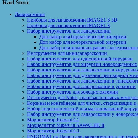
Karl Storz
Лапароскопия
Приборы для лапароскопии IMAGE1 S 3D
Приборы для лапароскопии IMAGE1 S
Набор инструментов для лапароскопии
Доп набор для бариатрической хирургии
Доп набор для колоректальной хирургии
Доп набор для холангиографии / холедохоско
Инструменты для минилапароскопии
Набор инструментов для однопортовой хирургии
Набор инструментов для хирургии новорожденных
Набор инструментов для лапароскопии в хирургии 
Набор инструментов для удаления щитовидной жел
Набор инструментов для лапароскопии в гинеколог
Набор инструментов для лапароскопии в урологии
Набор инструментов для холецистэктомии
Инструменты для Notes, трансвагинальных методов
Корзины и контейнеры для чистки, стерилизации и
Набор эндоскопический для малоинвазивной хирур
Набор инструментов для лапароскопии у новорожд
Морцеллятор Rotocut G2
Морцеллятор SuperCut SAWALHE II
Морцеллятор Rotocut G1
ENDOMAT по Hamou для лапароскопии и гистерос