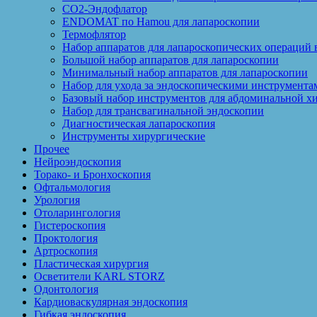
CO2-Эндофлатор
ENDOMAT по Hamou для лапароскопии
Термофлятор
Набор аппаратов для лапароскопических операций 
Большой набор аппаратов для лапароскопии
Минимальный набор аппаратов для лапароскопии
Набор для ухода за эндоскопическими инструмента
Базовый набор инструментов для абдоминальной х
Набор для трансвагинальной эндоскопии
Диагностическая лапароскопия
Инструменты хирургические
Прочее
Нейроэндоскопия
Торако- и Бронхоскопия
Офтальмология
Урология
Отоларингология
Гистероскопия
Проктология
Артроскопия
Пластическая хирургия
Осветители KARL STORZ
Одонтология
Кардиоваскулярная эндоскопия
Гибкая эндоскопия