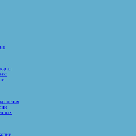
пии
аорты
езы
ии
 хранения
гии
енных
копии