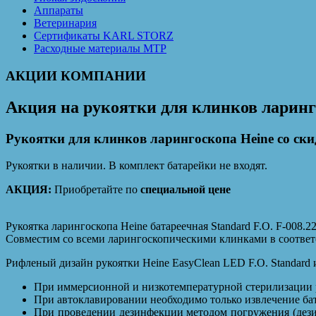
Аппараты
Ветеринария
Сертификаты KARL STORZ
Расходные материалы MTP
АКЦИИ КОМПАНИИ
Акция на рукоятки для клинков ларинг
Рукоятки для клинков ларингоскопа Heine со ски
Рукоятки в наличии. В комплект батарейки не входят.
АКЦИЯ:
Приобретайте по
специальной цене
Рукоятка ларингоскопа Heine батареечная Standard F.O. F-008.2
Совместим со всеми ларингоскопическими клинками в соответс
Рифленый дизайн рукоятки Heine EasyClean LED F.O. Standard 
При иммерсионной и низкотемпературной стерилизации р
При автоклавировании необходимо только извлечение ба
При проведении дезинфекции методом погружения (дези