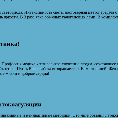
светодиода. Интенсивность света, достоверная цветопередача 
ь яркости. В 3 раза ярче обычных галогеновых ламп. В комплек
отника!
 Профессия медика - это великое служение людям, сочетающее 
йкостью. Пусть Ваша забота возвращается к Вам сторицей. Жела
ые жизни и добрые сердца!
отокоагуляции
оинвазивные и неинвазивные методики. Это лигирования латекс