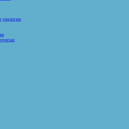
в урологии
ми
ирургии