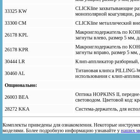
CLICKline захватывающие р
33325 KW
монополярной коагуляции, раз
33300 СМ
CLICKline металлический вне
Макроиглодержатель по KOH, 
26178 KPL
загнуты влево, размер 5 мм, 
Макроиглодержатель по KOH, 
26178 KPR
загнуты вправо, размер 5 мм,
30444 LR
Клип-аппликатор разборный, 
Титановая клипса PILLING-WE
30460 AL
использования с клип-аппли
Опционально:
Оптика HOPKINS II, передне-
26003 BEA
световодом. Цветовой код: к
28272 KKA
Система-держатель, для испо
Комплекты приведены для ознакомления. Некоторые инструмен
моделями. Более подробную информацию узнавайте у
наших м