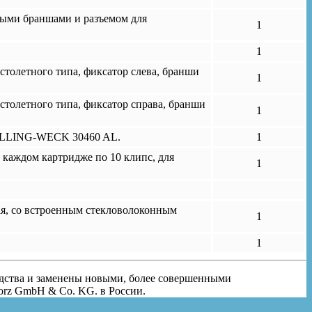
ыми браншами и разъемом для
1
1
толетного типа, фиксатор слева, бранши
1
толетного типа, фиксатор справа, бранши
1
 PILLING-WECK 30460 AL.
1
 каждом картридже по 10 клипс, для
1
мая, со встроенным стекловолоконным
1
1
одства и заменены новыми, более совершенными
orz GmbH & Co. KG. в России.