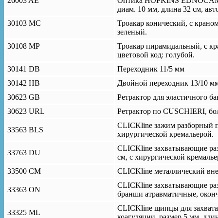
26003 AE
Оптика HOPKINS EDNOCAMELEO
диам. 10 мм, длина 32 cм, ав
30103 МС
Троакар конический, с крано
зеленый.
30108 МР
Троакар пирамидальный, с кр
цветовой код: голубой.
30141 DB
Переходник 11/5 мм
30142 НВ
Двойной переходник 13/10 мм, 
30623 GB
Ретрактор для эластичного ба
30623 URL
Ретрактор по CUSCHIERI, бол
CLICKline зажим разборный п
33563 BLS
хирургической кремальерой.
CLICKline захватывающие раз
33763 DU
см, с хирургической кремалье
33500 CM
CLICKline металлический вне
CLICKline захватывающие раз
33363 ON
бранши атравматичные, оконча
CLICKline щипцы для захват
33325 ML
коагуляции, размер 5 мм, длин