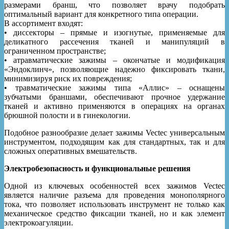
размерами бранш, что позволяет врачу подобрать
оптимальный вариант для конкретного типа операции.
В ассортимент входят:
• диссекторы – прямые и изогнутые, применяемые для
деликатного рассечения тканей и манипуляций в
ограниченном пространстве;
• атравматические зажимы – окончатые и модификация
«Эндоклинч», позволяющие надежно фиксировать ткани,
минимизируя риск их повреждения;
• травматические зажимы типа «Аллис» – оснащены
зубчатыми браншами, обеспечивают прочное удержание
тканей и активно применяются в операциях на органах
брюшной полости и в гинекологии.
Подобное разнообразие делает зажимы Vectec универсальным
инструментом, подходящим как для стандартных, так и для
сложных оперативных вмешательств.
Электробезопасность и функциональные решения
Одной из ключевых особенностей всех зажимов Vectec
является наличие разъема для проведения монополярного
тока, что позволяет использовать инструмент не только как
механическое средство фиксации тканей, но и как элемент
электрокоагуляции.