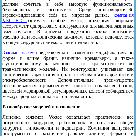
должен сочетать в себе высокую функциональность,
безопасность и эргономику. Среди производителей,
зарекомендовавших себя на мировом рынке,
компания
VECTEC
занимает особое место, предлагая широкий
ассортимент одноразовых инструментов для малоинвазивных
вмешательств. В линейке продукции особое внимание
уделено лапароскопическим зажимам, которые используются
в общей хирургии, гинекологии и педиатрии.
Зажимы Vectec
представлены в различных модификациях по
форме и длине бранш, наличию кремальеры, а также
функциональному назначению — от атравматических до
травматических моделей. Их конструкция учитывает как
клинические задачи хирурга, так и требования к надежности и
электробезопасности. Дополнительные преимущества
обеспечиваются применением золотого покрытия бранш,
цветовой маркировкой регулировочных колес и соблюдением
международных стандартов стерильности.
Разнообразие моделей и назначение
Линейка зажимов Vectec охватывает практически все
потребности хирургов, работающих в областях общей
хирургии, гинекологии и педиатрии. Компания выпускает
инструменты с различной рабочей длиной, формой и