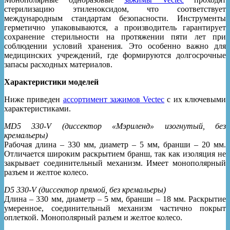
стерилизацию этиленоксидом, что соответствует
международным стандартам безопасности. Инструменты
герметично упаковываются, а производитель гарантирует
сохранение стерильности на протяжении пяти лет при
соблюдении условий хранения. Это особенно важно для
медицинских учреждений, где формируются долгосрочные
запасы расходных материалов.
Характеристики моделей
Ниже приведен
ассортимент зажимов Vectec
с их ключевыми
характеристиками.
MD5 330-V (диссектор «Мэриленд» изогнутый, без
кремальеры)
Рабочая длина – 330 мм, диаметр – 5 мм, бранши – 20 мм.
Отличается широким раскрытием бранш, так как изоляция не
закрывает соединительный механизм. Имеет монополярный
разъем и желтое колесо.
D5 330-V (диссектор прямой, без кремальеры)
Длина – 330 мм, диаметр – 5 мм, бранши – 18 мм. Раскрытие
умеренное, соединительный механизм частично покрыт
оплеткой. Монополярный разъем и желтое колесо.