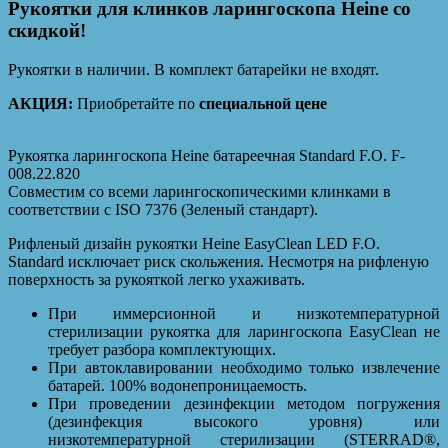
Рукоятки для клинков ларингоскопа Heine со
скидкой!
Рукоятки в наличии. В комплект батарейки не входят.
АКЦИЯ:
Приобретайте по
специальной цене
Рукоятка ларингоскопа Heine батареечная Standard F.O. F-
008.22.820
Совместим со всеми ларингоскопическими клинками в
соответствии с ISO 7376 (Зеленый стандарт).
Рифленый дизайн рукоятки Heine EasyClean LED F.O.
Standard исключает риск скольжения. Несмотря на рифленую
поверхность за рукояткой легко ухаживать.
При иммерсионной и низкотемпературной
стерилизации рукоятка для ларингоскопа EasyClean не
требует разбора комплектующих.
При автоклавировании необходимо только извлечение
батарей. 100% водонепроницаемость.
При проведении дезинфекции методом погружения
(дезинфекция высокого уровня) или
низкотемпературной стерилизации (STERRAD®,