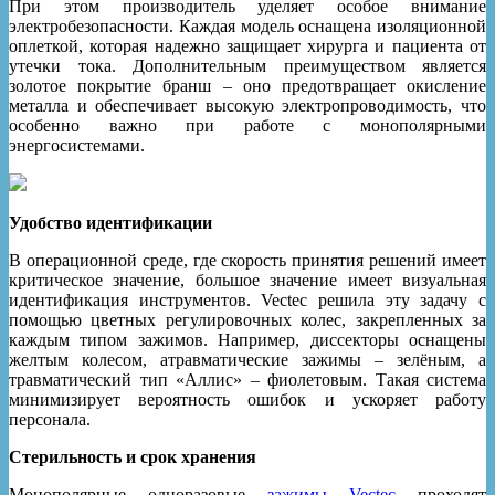
При этом производитель уделяет особое внимание
электробезопасности. Каждая модель оснащена изоляционной
оплеткой, которая надежно защищает хирурга и пациента от
утечки тока. Дополнительным преимуществом является
золотое покрытие бранш – оно предотвращает окисление
металла и обеспечивает высокую электропроводимость, что
особенно важно при работе с монополярными
энергосистемами.
Удобство идентификации
В операционной среде, где скорость принятия решений имеет
критическое значение, большое значение имеет визуальная
идентификация инструментов. Vectec решила эту задачу с
помощью цветных регулировочных колес, закрепленных за
каждым типом зажимов. Например, диссекторы оснащены
желтым колесом, атравматические зажимы – зелёным, а
травматический тип «Аллис» – фиолетовым. Такая система
минимизирует вероятность ошибок и ускоряет работу
персонала.
Стерильность и срок хранения
Монополярные одноразовые
зажимы Vectec
проходят