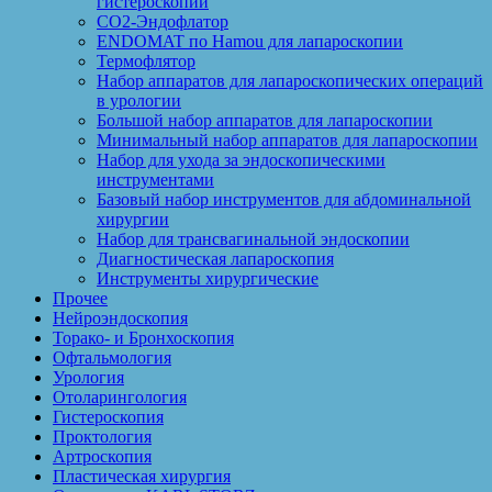
гистероскопии
CO2-Эндофлатор
ENDOMAT по Hamou для лапароскопии
Термофлятор
Набор аппаратов для лапароскопических операций
в урологии
Большой набор аппаратов для лапароскопии
Минимальный набор аппаратов для лапароскопии
Набор для ухода за эндоскопическими
инструментами
Базовый набор инструментов для абдоминальной
хирургии
Набор для трансвагинальной эндоскопии
Диагностическая лапароскопия
Инструменты хирургические
Прочее
Нейроэндоскопия
Торако- и Бронхоскопия
Офтальмология
Урология
Отоларингология
Гистероскопия
Проктология
Артроскопия
Пластическая хирургия