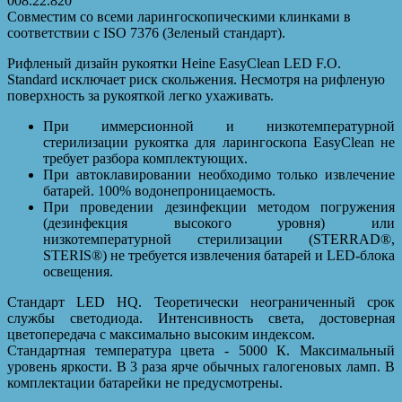
008.22.820
Совместим со всеми ларингоскопическими клинками в
соответствии с ISO 7376 (Зеленый стандарт).
Рифленый дизайн рукоятки Heine EasyClean LED F.O.
Standard исключает риск скольжения. Несмотря на рифленую
поверхность за рукояткой легко ухаживать.
При иммерсионной и низкотемпературной
стерилизации рукоятка для ларингоскопа EasyClean не
требует разбора комплектующих.
При автоклавировании необходимо только извлечение
батарей. 100% водонепроницаемость.
При проведении дезинфекции методом погружения
(дезинфекция высокого уровня) или
низкотемпературной стерилизации (STERRAD®,
STERIS®) не требуется извлечения батарей и LED-блока
освещения.
Стандарт LED HQ. Теоретически неограниченный срок
службы светодиода. Интенсивность света, достоверная
цветопередача с максимально высоким индексом.
Стандартная температура цвета - 5000 К. Максимальный
уровень яркости. В 3 раза ярче обычных галогеновых ламп. В
комплектации батарейки не предусмотрены.