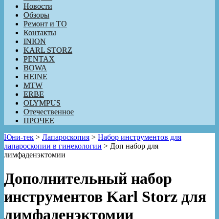
Новости
Обзоры
Ремонт и ТО
Контакты
INION
KARL STORZ
PENTAX
BOWA
HEINE
MTW
ERBE
OLYMPUS
Отечественное
ПРОЧЕЕ
Юни-тек
>
Лапароскопия
>
Набор инструментов для
лапароскопии в гинекологии
>
Доп набор для
лимфаденэктомии
Дополнительный набор
инструментов Karl Storz для
лимфаденэктомии