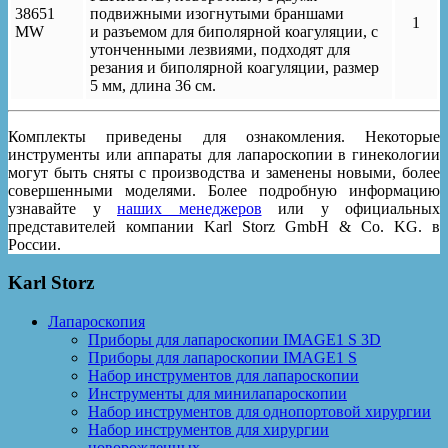
38651
подвижными изогнутыми браншами
1
MW
и разъемом для биполярной коагуляции, с
утонченными лезвиями, подходят для
резания и биполярной коагуляции, размер
5 мм, длина 36 см.
Комплекты приведены для ознакомления. Некоторые
инструменты или аппараты для лапароскопии в гинекологии
могут быть сняты с производства и заменены новыми, более
совершенными моделями. Более подробную информацию
узнавайте у
наших менеджеров
или у официальных
представителей компании Karl Storz GmbH & Co. KG. в
России.
Karl Storz
Лапароскопия
Приборы для лапароскопии IMAGE1 S 3D
Приборы для лапароскопии IMAGE1 S
Набор инструментов для лапароскопии
Инструменты для минилапароскопии
Набор инструментов для однопортовой хирургии
Набор инструментов для хирургии
новорожденных