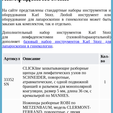
На сайте представлены стандартные наборы инструментов и
оборудования Karl Storz. Любой инструмент или
оборудование для лапароскопии в гинекологии может быть
заказан как комплектом, так и отдельно.
Дополнительный набор инструментов Karl Storz
для лимфаденэктомии (тазовой/парааортальной)
дополняет
базовый набор инструментов Karl Storz для
лапароскопии в гинекологии
.
Кол-
Артикул
Описание
во
CLICKline захватывающие разборные
щипцы для лимфатических узлов по
SCHNEIDER, поворотные,
33352
атравматические, с одной подвижной
1
SN
браншей и разъемом для монополярной
коагуляции, размер 5 мм, длина 36 см, с
кремальерой по MANHES.
Ножницы разборные ROBI по
METZENBAUM, модель CLERMONT-
FERRAND, поворотные, с двумя