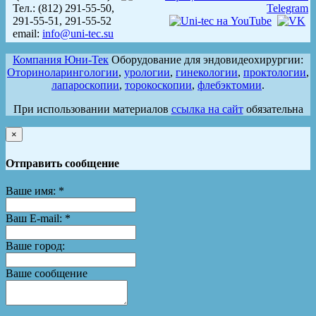
Тел.: (812) 291-55-50,
291-55-51, 291-55-52
email:
info@uni-tec.su
Компания Юни-Тек
Оборудование для эндовидеохирургии:
Оториноларингологии
,
урологии
,
гинекологии
,
проктологии
,
лапароскопии
,
торокоскопии
,
флебэктомии
.
При использовании материалов
ссылка на сайт
обязательна
×
Отправить сообщение
Ваше имя:
*
Ваш E-mail:
*
Ваше город:
Ваше сообщение