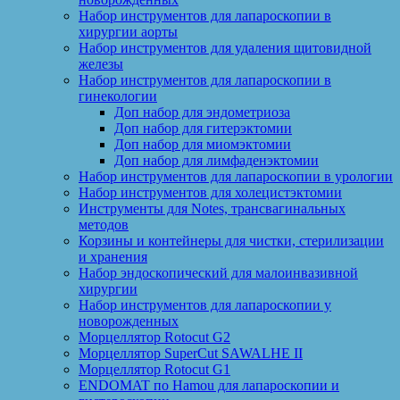
Набор инструментов для лапароскопии в
хирургии аорты
Набор инструментов для удаления щитовидной
железы
Набор инструментов для лапароскопии в
гинекологии
Доп набор для эндометриоза
Доп набор для гитерэктомии
Доп набор для миомэктомии
Доп набор для лимфаденэктомии
Набор инструментов для лапароскопии в урологии
Набор инструментов для холецистэктомии
Инструменты для Notes, трансвагинальных
методов
Корзины и контейнеры для чистки, стерилизации
и хранения
Набор эндоскопический для малоинвазивной
хирургии
Набор инструментов для лапароскопии у
новорожденных
Морцеллятор Rotocut G2
Морцеллятор SuperCut SAWALHE II
Морцеллятор Rotocut G1
ENDOMAT по Hamou для лапароскопии и