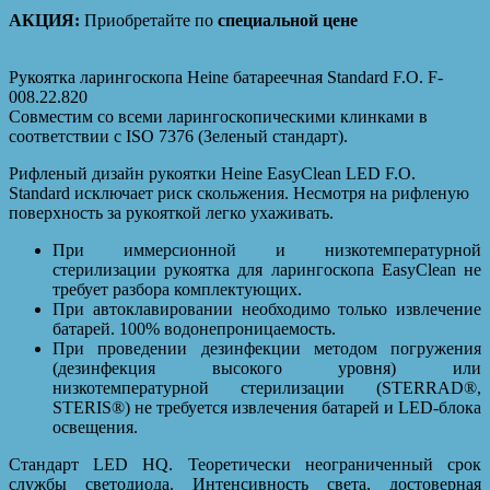
АКЦИЯ:
Приобретайте по
специальной цене
Рукоятка ларингоскопа Heine батареечная Standard F.O. F-
008.22.820
Совместим со всеми ларингоскопическими клинками в
соответствии с ISO 7376 (Зеленый стандарт).
Рифленый дизайн рукоятки Heine EasyClean LED F.O.
Standard исключает риск скольжения. Несмотря на рифленую
поверхность за рукояткой легко ухаживать.
При иммерсионной и низкотемпературной
стерилизации рукоятка для ларингоскопа EasyClean не
требует разбора комплектующих.
При автоклавировании необходимо только извлечение
батарей. 100% водонепроницаемость.
При проведении дезинфекции методом погружения
(дезинфекция высокого уровня) или
низкотемпературной стерилизации (STERRAD®,
STERIS®) не требуется извлечения батарей и LED-блока
освещения.
Стандарт LED HQ. Теоретически неограниченный срок
службы светодиода. Интенсивность света, достоверная