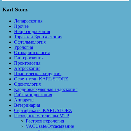
Karl Storz
Лапароскопия
Прочее
Нейроэндоскопия
Торако- и Бронхоскопия
Офтальмология
Урология
Отоларингология
Гистероскопия
Проктология
Артроскопия
Пластическая хирургия
Осветители KARL STORZ
Одонтология
Кардиоваскулярная эндоскопия
Гибкая эндоскопия
Аппараты
Ветеринария
Сертификаты KARL STORZ
Расходные материалы MTP
Гастроэнтерология
VACUsafe/Отсасывание