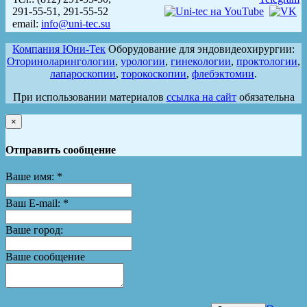
291-55-51, 291-55-52
email:
info@uni-tec.su
Компания Юни-Тек
Оборудование для эндовидеохирургии:
Оториноларингологии
,
урологии
,
гинекологии
,
проктологии
,
лапароскопии
,
торокоскопии
,
флебэктомии
.
При использовании материалов
ссылка на сайт
обязательна
×
Отправить сообщение
Ваше имя:
*
Ваш E-mail:
*
Ваше город:
Ваше сообщение