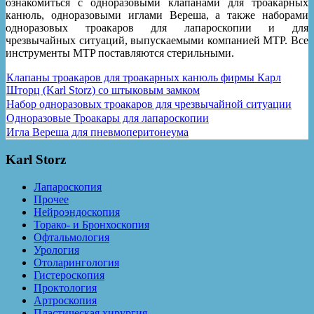
ознакомиться с одноразовыми клапанами для троакарных
канюль, одноразовыми иглами Вереша, а также наборами
одноразовых троакаров для лапароскопии и для
чрезвычайных ситуаций, выпускаемыми компанией MTP. Все
инструменты MTP поставляются стерильными.
Клапаны троакаров для троакарных канюль фирмы Карл
Шторц (Karl Storz) со штыковым замком
Набор одноразовых троакаров для чрезвычайной ситуации
Одноразовые Троакары для лапароскопии
Игла Вереша для пневмоперитонеума
Karl Storz
Лапароскопия
Прочее
Нейроэндоскопия
Торако- и Бронхоскопия
Офтальмология
Урология
Отоларингология
Гистероскопия
Проктология
Артроскопия
Пластическая хирургия