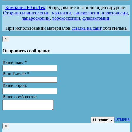
Компания Юни-Тек
Оборудование для эндовидеохирургии:
Оториноларингологии
,
урологии
,
гинекологии
,
проктологии
,
лапароскопии
,
торокоскопии
,
флебэктомии
.
При использовании материалов
ссылка на сайт
обязательна
×
Отправить сообщение
Ваше имя:
*
Ваш E-mail:
*
Ваше город:
Ваше сообщение
Отмена
Отправить
×