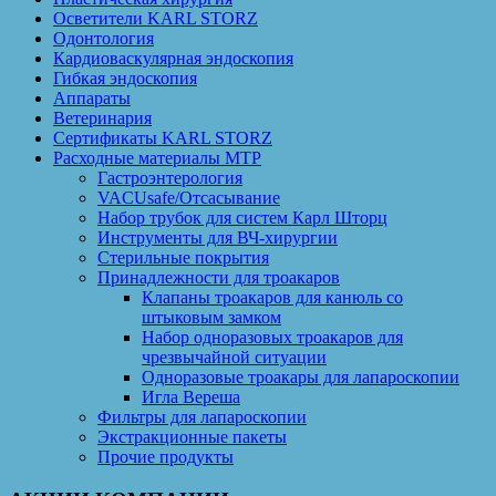
Осветители KARL STORZ
Одонтология
Кардиоваскулярная эндоскопия
Гибкая эндоскопия
Аппараты
Ветеринария
Сертификаты KARL STORZ
Расходные материалы MTP
Гастроэнтерология
VACUsafe/Отсасывание
Набор трубок для систем Карл Шторц
Инструменты для ВЧ-хирургии
Стерильные покрытия
Принадлежности для троакаров
Клапаны троакаров для канюль со
штыковым замком
Набор одноразовых троакаров для
чрезвычайной ситуации
Одноразовые троакары для лапароскопии
Игла Вереша
Фильтры для лапароскопии
Экстракционные пакеты
Прочие продукты