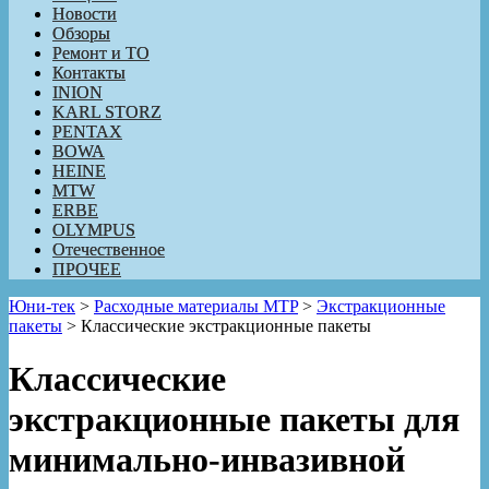
Новости
Обзоры
Ремонт и ТО
Контакты
INION
KARL STORZ
PENTAX
BOWA
HEINE
MTW
ERBE
OLYMPUS
Отечественное
ПРОЧЕЕ
Юни-тек
>
Расходные материалы MTP
>
Экстракционные
пакеты
>
Классические экстракционные пакеты
Классические
экстракционные пакеты для
минимально-инвазивной