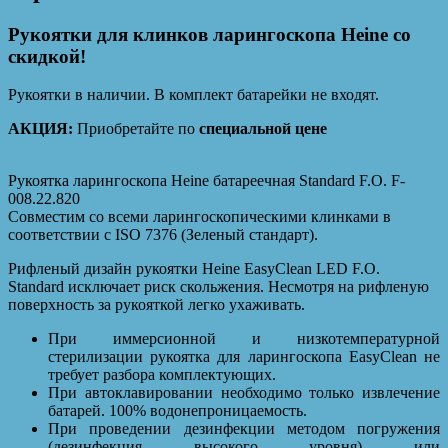
Рукоятки для клинков ларингоскопа Heine со
скидкой!
Рукоятки в наличии. В комплект батарейки не входят.
АКЦИЯ:
Приобретайте по
специальной цене
Рукоятка ларингоскопа Heine батареечная Standard F.O. F-
008.22.820
Совместим со всеми ларингоскопическими клинками в
соответствии с ISO 7376 (Зеленый стандарт).
Рифленый дизайн рукоятки Heine EasyClean LED F.O.
Standard исключает риск скольжения. Несмотря на рифленую
поверхность за рукояткой легко ухаживать.
При иммерсионной и низкотемпературной
стерилизации рукоятка для ларингоскопа EasyClean не
требует разбора комплектующих.
При автоклавировании необходимо только извлечение
батарей. 100% водонепроницаемость.
При проведении дезинфекции методом погружения
(дезинфекция высокого уровня) или