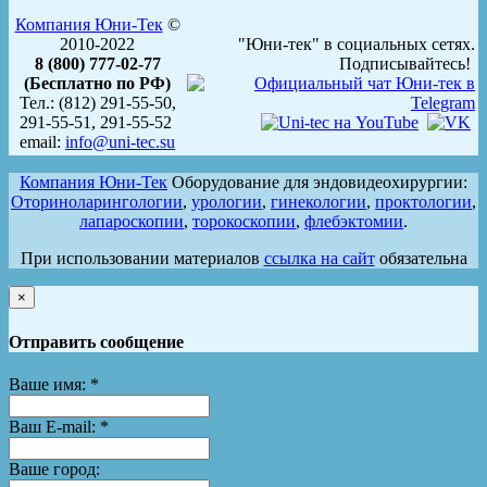
Компания Юни-Тек
©
2010-2022
"Юни-тек" в социальных сетях.
8 (800) 777-02-77
Подписывайтесь!
(Бесплатно по РФ)
Тел.: (812) 291-55-50,
291-55-51, 291-55-52
email:
info@uni-tec.su
Компания Юни-Тек
Оборудование для эндовидеохирургии:
Оториноларингологии
,
урологии
,
гинекологии
,
проктологии
,
лапароскопии
,
торокоскопии
,
флебэктомии
.
При использовании материалов
ссылка на сайт
обязательна
×
Отправить сообщение
Ваше имя:
*
Ваш E-mail:
*
Ваше город: