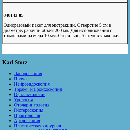
040143-05
Одноразовый пакет для экстракции. Отверстие 5 см в
диаметре, рабочий объем 200 мл. Для использования с
троакарами размера 10 мм. Стерильно, 5 штук в упаковке.
Karl Storz
Лапароскопия
Прочее
Нейроэндоскопия
Торако- и Бронхоскопия
Офтальмология
Урология
Отоларингология
Гистероскопия
Проктология
Артроскопия
Пластическая хирургия