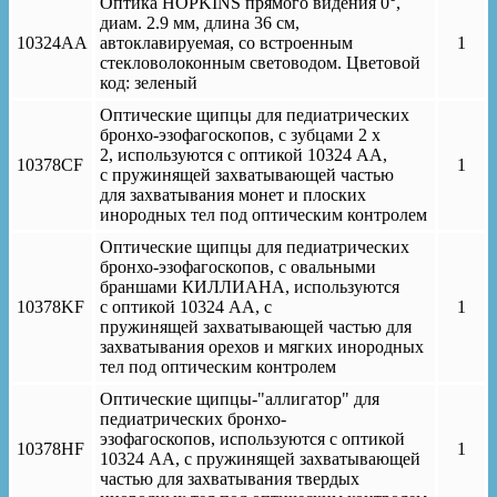
Оптика HOPKINS прямого видения 0°,
диам. 2.9 мм, длина 36 см,
10324AA
автоклавируемая, со встроенным
1
стекловолоконным световодом. Цветовой
код: зеленый
Оптические щипцы для педиатрических
бронхо-эзофагоскопов, с зубцами 2 х
2, используются с оптикой 10324 АА,
10378CF
1
с пружинящей захватывающей частью
для захватывания монет и плоских
инородных тел под оптическим контролем
Оптические щипцы для педиатрических
бронхо-эзофагоскопов, с овальными
браншами КИЛЛИАНА, используются
10378KF
с оптикой 10324 АА, с
1
пружинящей захватывающей частью для
захватывания орехов и мягких инородных
тел под оптическим контролем
Оптические щипцы-"аллигатор" для
педиатрических бронхо-
эзофагоскопов, используются с оптикой
10378HF
1
10324 АА, с пружинящей захватывающей
частью для захватывания твердых