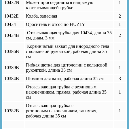
10432N
Может присоединяться напрямую
1
к отсасывающей трубке
10432E
Колба, запасная
2
10434
Ороситель и отсос по HUZLY
1
Отсасывающая трубка для 10434, длина 35
10434B
2
см, диам. 3 мм
Корзинчатый захват для инородного тела
10386B
с кольцевой рукояткой, рабочая длина 35
1
см
Гибкая щетка для цитологии с кольцевой
10389B
1
рукояткой, длина 35 cм
10384B
Шомпол для ваты, рабочая длина 35 cм
3
Отсасывающая трубка c резиновым
наконечником, прямая, рабочая длина 35
1
cм
Отсасывающая трубка c
10382B
резиновым наконечником, загнутая,
1
рабочая длина 35 cм