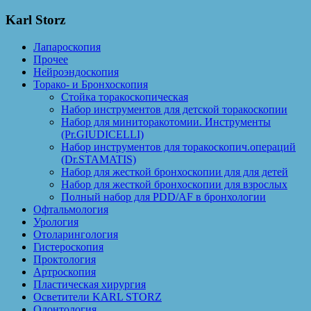
Karl Storz
Лапароскопия
Прочее
Нейроэндоскопия
Торако- и Бронхоскопия
Стойка торакоскопическая
Набор инструментов для детской торакоскопии
Набор для миниторакотомии. Инструменты
(Pr.GIUDICELLI)
Набор инструментов для торакоскопич.операций
(Dr.STAMATIS)
Набор для жесткой бронхоскопии для для детей
Набор для жесткой бронхоскопии для взрослых
Полный набор для PDD/AF в бронхологии
Офтальмология
Урология
Отоларингология
Гистероскопия
Проктология
Артроскопия
Пластическая хирургия
Осветители KARL STORZ
Одонтология