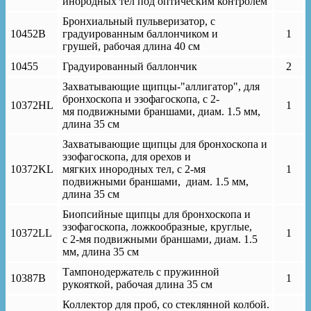
инородных тел под оптическим контролем
Бронхиальный пульверизатор, с
10452B
градуированным баллончиком и
1
грушей, рабочая длина 40 cм
10455
Градуированный баллончик
2
Захватывающие щипцы-"аллигатор", для
бронхоскопа и эзофагоскопа, с 2-
10372HL
1
мя подвижными браншами, диам. 1.5 мм,
длина 35 см
Захватывающие щипцы для бронхоскопа и
эзофагоскопа, для орехов и
10372KL
мягких инородных тел, с 2-мя
1
подвижными браншами, диам. 1.5 мм,
длина 35 см
Биопсийные щипцы для бронхоскопа и
эзофагоскопа, ложкообразные, круглые,
10372LL
1
с 2-мя подвижными браншами, диам. 1.5
мм, длина 35 см
Тампонодержатель с пружинной
10387B
1
рукояткой, рабочая длина 35 см
Коллектор для проб, со стеклянной колбой.