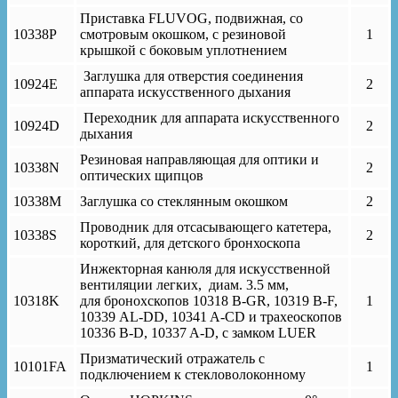
Приставка FLUVOG, подвижная, со
10338P
смотровым окошком, с резиновой
1
крышкой с боковым уплотнением
Заглушка для отверстия соединения
10924E
2
аппарата искусственного дыхания
Переходник для аппарата искусственного
10924D
2
дыхания
Резиновая направляющая для оптики и
10338N
2
оптических щипцов
10338M
Заглушка со стеклянным окошком
2
Проводник для отсасывающего катетера,
10338S
2
короткий, для детского бронхоскопа
Инжекторная канюля для искусственной
вентиляции легких, диам. 3.5 мм,
10318K
для бронoхскопов 10318 B-GR, 10319 B-F,
1
10339 AL-DD, 10341 A-CD и трахеоскопов
10336 B-D, 10337 A-D, с замком LUER
Призматический отражатель с
10101FA
1
подключением к стекловолоконному