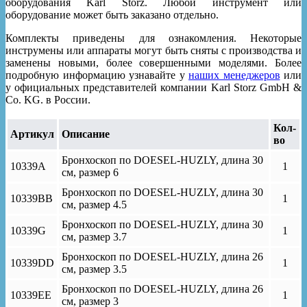
оборудования Karl Storz. Любой инструмент или
оборудование может быть заказано отдельно.
Комплекты приведены для ознакомления. Некоторые
инструмены или аппараты могут быть сняты с производства и
заменены новыми, более совершенными моделями. Более
подробную информацию узнавайте у
наших менеджеров
или
у официальных представителей компании Karl Storz GmbH &
Co. KG. в России.
Кол-
Артикул
Описание
во
Бронхоскоп по DOESEL-HUZLY, длина 30
10339A
1
cм, размер 6
Бронхоскоп по DOESEL-HUZLY, длина 30
10339BB
1
cм, размер 4.5
Бронхоскоп по DOESEL-HUZLY, длина 30
10339G
1
cм, размер 3.7
Бронхоскоп по DOESEL-HUZLY, длина 26
10339DD
1
cм, размер 3.5
Бронхоскоп по DOESEL-HUZLY, длина 26
10339EE
1
cм, размер 3