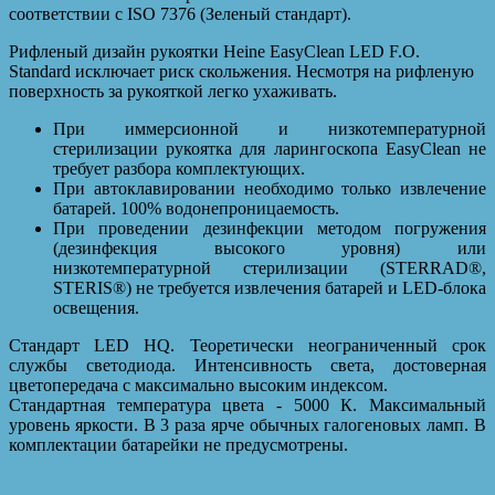
соответствии с ISO 7376 (Зеленый стандарт).
Рифленый дизайн рукоятки Heine EasyClean LED F.O.
Standard исключает риск скольжения. Несмотря на рифленую
поверхность за рукояткой легко ухаживать.
При иммерсионной и низкотемпературной
стерилизации рукоятка для ларингоскопа EasyClean не
требует разбора комплектующих.
При автоклавировании необходимо только извлечение
батарей. 100% водонепроницаемость.
При проведении дезинфекции методом погружения
(дезинфекция высокого уровня) или
низкотемпературной стерилизации (STERRAD®,
STERIS®) не требуется извлечения батарей и LED-блока
освещения.
Стандарт LED HQ. Теоретически неограниченный срок
службы светодиода. Интенсивность света, достоверная
цветопередача с максимально высоким индексом.
Стандартная температура цвета - 5000 К. Максимальный
уровень яркости. В 3 раза ярче обычных галогеновых ламп. В
комплектации батарейки не предусмотрены.