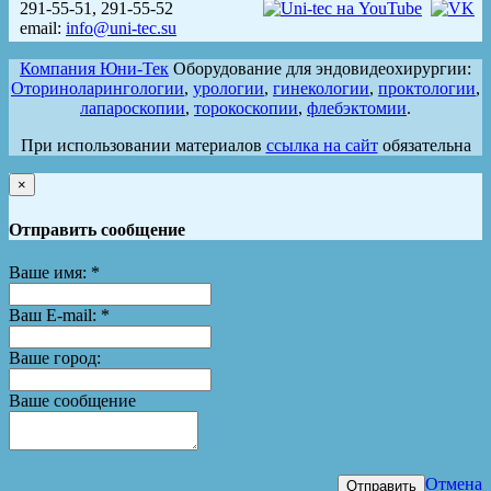
291-55-51, 291-55-52
email:
info@uni-tec.su
Компания Юни-Тек
Оборудование для эндовидеохирургии:
Оториноларингологии
,
урологии
,
гинекологии
,
проктологии
,
лапароскопии
,
торокоскопии
,
флебэктомии
.
При использовании материалов
ссылка на сайт
обязательна
×
Отправить сообщение
Ваше имя:
*
Ваш E-mail:
*
Ваше город:
Ваше сообщение
Отмена
Отправить