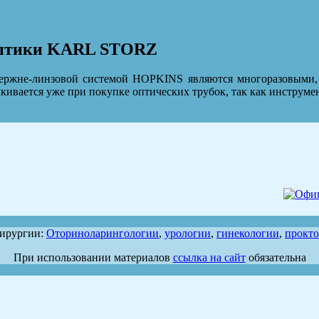
 оптики KARL STORZ
ржне-линзовой системой HOPKINS являются многоразовыми, ч
ивается уже при покупке оптических трубок, так как инструме
хирургии:
Оториноларингологии
,
урологии
,
гинекологии
,
прокт
При использовании материалов
ссылка на сайт
обязательна