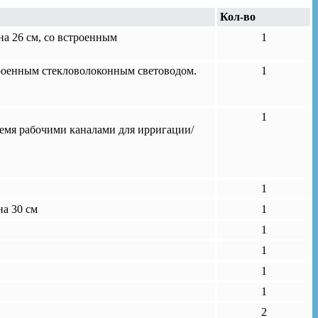
Кол-во
на 26 см, со встроенным
1
строенным стекловолоконным световодом.
1
1
тремя рабочими каналами для ирригации/
1
а 30 см
1
1
1
1
1
2