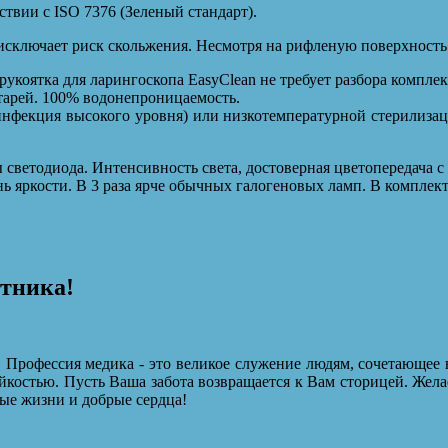
твии с ISO 7376 (Зеленый стандарт).
исключает риск скольжения. Несмотря на рифленую поверхность 
укоятка для ларингоскопа EasyClean не требует разбора компле
тарей. 100% водонепроницаемость.
нфекция высокого уровня) или низкотемпературной стерилиза
светодиода. Интенсивность света, достоверная цветопередача 
ь яркости. В 3 раза ярче обычных галогеновых ламп. В комплек
отника!
 Профессия медика - это великое служение людям, сочетающее 
йкостью. Пусть Ваша забота возвращается к Вам сторицей. Жела
ые жизни и добрые сердца!