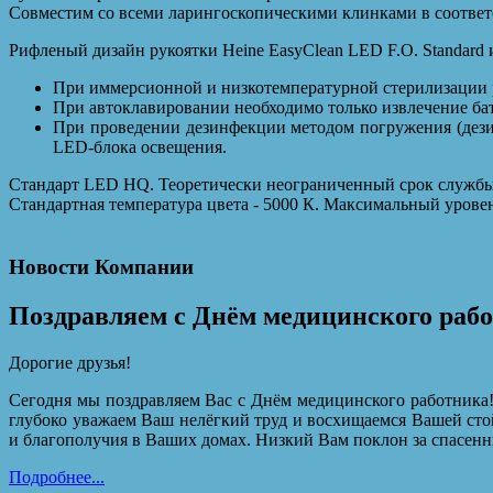
Совместим со всеми ларингоскопическими клинками в соответс
Рифленый дизайн рукоятки Heine EasyClean LED F.O. Standard 
При иммерсионной и низкотемпературной стерилизации р
При автоклавировании необходимо только извлечение ба
При проведении дезинфекции методом погружения (дези
LED-блока освещения.
Стандарт LED HQ. Теоретически неограниченный срок службы 
Стандартная температура цвета - 5000 К. Максимальный уровен
Новости Компании
Поздравляем с Днём медицинского раб
Дорогие друзья!
Сегодня мы поздравляем Вас с Днём медицинского работника!
глубоко уважаем Ваш нелёгкий труд и восхищаемся Вашей сто
и благополучия в Ваших домах. Низкий Вам поклон за спасенн
Подробнее...