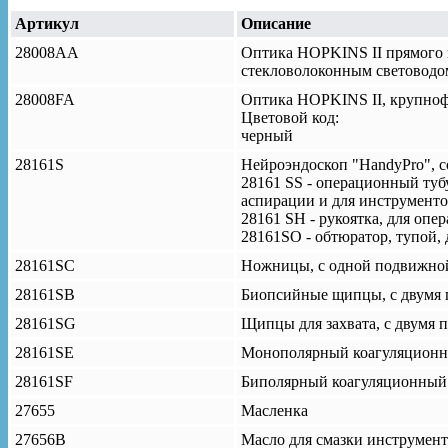
Артикул
Описание
28008AA
Оптика HOPKINS II прямого в
стекловолоконным световодом
28008FA
Оптика HOPKINS II, крупнофо
Цветовой код:
черный
28161S
Нейроэндоскоп "HandyPro", со
28161 SS - операционный тубу
аспирации и для инструменто
28161 SH - рукоятка, для опе
28161SO - обтюратор, тупой,
28161SC
Ножницы, с одной подвижной 
28161SB
Биопсийные щипцы, с двумя п
28161SG
Щипцы для захвата, с двумя 
28161SE
Монополярный коагуляционный
28161SF
Биполярный коагуляционный э
27655
Масленка
27656B
Масло для смазки инструмент