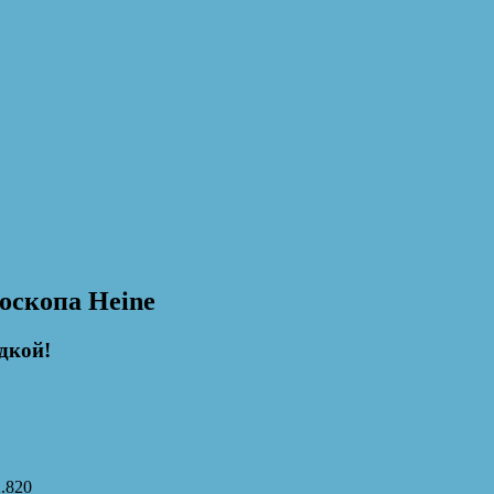
оскопа Heine
дкой!
2.820