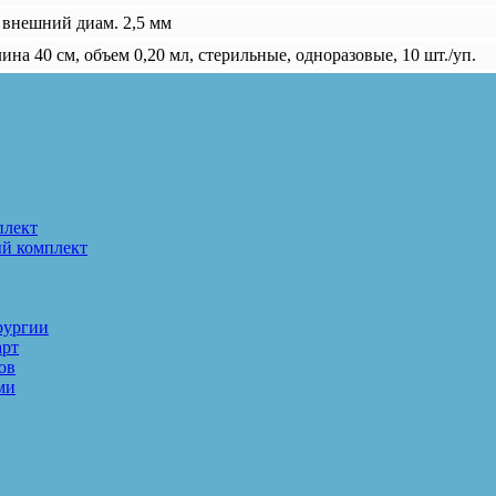
 внешний диам. 2,5 мм
ина 40 см, объем 0,20 мл, стерильные, одноразовые, 10 шт./уп.
плект
ый комплект
рургии
арт
ов
ми