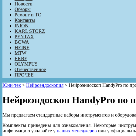
Новости
Обзоры
Ремонт и ТО
Контакты
INION
KARL STORZ
PENTAX
BOWA
HEINE
MTW
ERBE
OLYMPUS
Отечественное
ПРОЧЕЕ
Юни-тек
>
Нейроэндоскопия
>
Нейроэндоскоп HandyPro по пр
Нейроэндоскоп HandyPro по п
Мы предлагаем стандартные наборы инструментов и оборудован
Комплекты приведены для ознакомления. Некоторые инструм
информацию узнавайте у
наших менеджеров
или у официальны