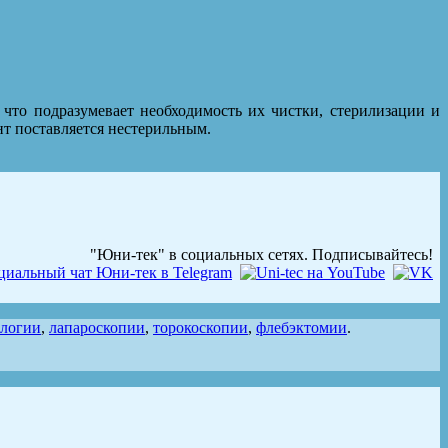
то подразумевает необходимость их чистки, стерилизации и
нт поставляется нестерильным.
"Юни-тек" в социальных сетях. Подписывайтесь!
ологии
,
лапароскопии
,
торокоскопии
,
флебэктомии
.