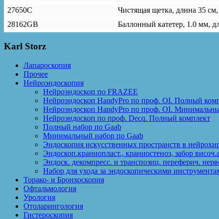
27650C
Чистящая щетка, длина 35 см,
28162GB
Баллонный катетер, 1.0 мм, дл
Karl Storz
Лапароскопия
Прочее
Нейроэндоскопия
Нейроэндоскоп по FRAZEE
Нейроэндоскоп HandyPro по проф. OI. Полный ком
Нейроэндоскоп HandyPro по проф. OI. Минимальн
Нейроэндоскоп по проф. Decq. Полный комплект
Полный набор по Gaab
Минимальный набор по Gaab
Эндоскопия искусственных пространств в нейрохи
Эндоскоп.краниопласт., краниостеноз, забор височ.
Эндоск. декомпресс. и транспозиц. переферич. нерв
Набор для ухода за эндоскопическими инструмента
Торако- и Бронхоскопия
Офтальмология
Урология
Отоларингология
Гистероскопия