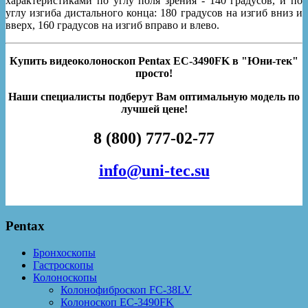
характеристиками по углу поля зрения - 140 градусов, и по
углу изгиба дистального конца: 180 градусов на изгиб вниз и
вверх, 160 градусов на изгиб вправо и влево.
Купить видеоколоноскоп Pentax EC-3490FK в "Юни-тек"
просто!
Наши специалисты подберут Вам оптимальную модель по
лучшей цене!
8 (800) 777-02-77
info@uni-tec.su
Pentax
Бронхоскопы
Гастроскопы
Колоноскопы
Колонофиброскоп FC-38LV
Колоноскоп EC-3490FK