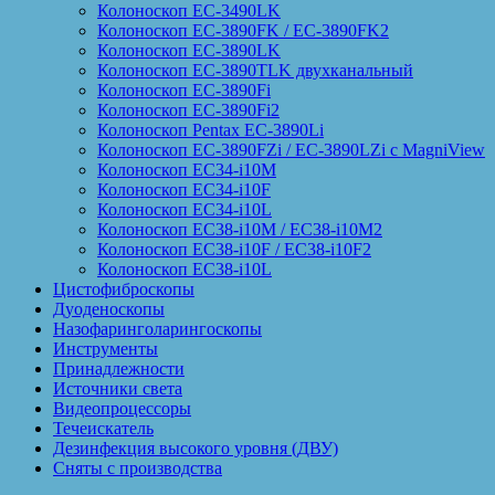
Колоноскоп EC-3490LK
Колоноскоп EC-3890FK / EC-3890FK2
Колоноскоп EC-3890LK
Колоноскоп EC-3890TLK двухканальный
Колоноскоп EC-3890Fi
Колоноскоп EC-3890Fi2
Колоноскоп Pentax EC-3890Li
Колоноскоп EC-3890FZi / EC-3890LZi с MagniView
Колоноскоп EC34-i10M
Колоноскоп EC34-i10F
Колоноскоп EC34-i10L
Колоноскоп EC38-i10M / EC38-i10M2
Колоноскоп EC38-i10F / EC38-i10F2
Колоноскоп EC38-i10L
Цистофиброскопы
Дуоденоскопы
Назофаринголарингоскопы
Инструменты
Принадлежности
Источники света
Видеопроцессоры
Течеискатель
Дезинфекция высокого уровня (ДВУ)
Сняты с производства