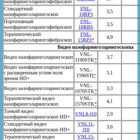
назофаринголарингофиброскоп
Стандартный
FNL-
3,5
назофаринголарингоскоп
10RP3
Портативный
FNL-
3,5
назофаринголарингофиброскоп
10RBS
Терапевтический
FNL-
4,9
назофаринголарингофиброскоп
15RP3
*
Видео назофаринголарингоскопы
VNL-
Видео назофаринголарингоскоп
3,7
1190STK
*
Видео назофаринголарингоскоп
VNL-
с расширенным углом поля
5,1
1590STi
*
зрения HD+
VNL-
Видео назофаринголарингоскоп
3,3
1070STK
*
Терапевтический видео
VNL-
4,1
назофаринголарингоскоп
1570STK
*
Тонкий видео
VNL8-J10
2,9
назофаринголарингоскоп HD+
Стандартный видео
VNL11-
3,6
назофаринголарингоскоп HD+
J10
Терапевтический видео
VNL15-
4,9