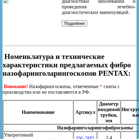
диагностики заболеваний и
проведения лечебно-
диагностических манипуляций.
Номенклатура и технические
характеристики предлагаемых фибро
назофаринголарингоскопов
PENTAX
:
Внимание!
Назофарингоскопы, отмеченные
*
сняты с
производства или не поставляются в РФ.
Диаметр
вводимой
Инстру
Наименование
Артикул
трубки,
ка
мм
Назофаринголарингофиброскопы
Ультратонкий
2,4
FNL-7RP3