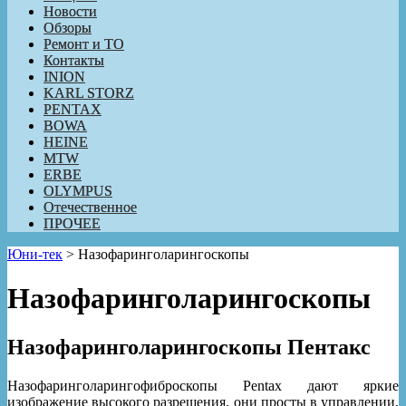
Новости
Обзоры
Ремонт и ТО
Контакты
INION
KARL STORZ
PENTAX
BOWA
HEINE
MTW
ERBE
OLYMPUS
Отечественное
ПРОЧЕЕ
Юни-тек
>
Назофаринголарингоскопы
Назофаринголарингоскопы
Назофаринголарингоскопы Пентакс
Назофаринголарингофиброскопы Pentax дают яркие
изображение высокого разрешения, они просты в управлении,