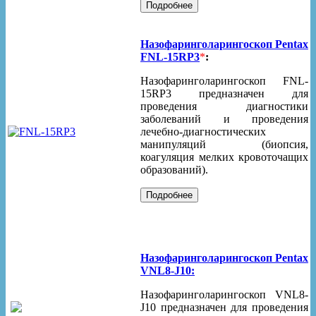
Назофаринголарингоскоп Pentax
FNL-15RP3
*
:
Назофаринголарингоскоп FNL-
15RP3 предназначен для
проведения диагностики
заболеваний и проведения
лечебно-диагностических
манипуляций (биопсия,
коагуляция мелких кровоточащих
образований).
Назофаринголарингоскоп Pentax
VNL8-J10:
Назофаринголарингоскоп VNL8-
J10 предназначен для проведения