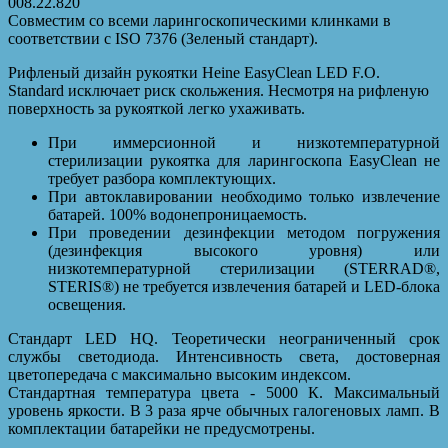
008.22.820
Совместим со всеми ларингоскопическими клинками в
соответствии с ISO 7376 (Зеленый стандарт).
Рифленый дизайн рукоятки Heine EasyClean LED F.O.
Standard исключает риск скольжения. Несмотря на рифленую
поверхность за рукояткой легко ухаживать.
При иммерсионной и низкотемпературной
стерилизации рукоятка для ларингоскопа EasyClean не
требует разбора комплектующих.
При автоклавировании необходимо только извлечение
батарей. 100% водонепроницаемость.
При проведении дезинфекции методом погружения
(дезинфекция высокого уровня) или
низкотемпературной стерилизации (STERRAD®,
STERIS®) не требуется извлечения батарей и LED-блока
освещения.
Стандарт LED HQ. Теоретически неограниченный срок
службы светодиода. Интенсивность света, достоверная
цветопередача с максимально высоким индексом.
Стандартная температура цвета - 5000 К. Максимальный
уровень яркости. В 3 раза ярче обычных галогеновых ламп. В
комплектации батарейки не предусмотрены.