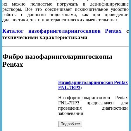
их можно полностью погружать в дезинфицирующие
растворы. Всё это обеспечивает исключительное удобство
работы с данными эндоскопами, как при проведении
диагностики, так и при терапевтических вмешательствах.
Каталог назофаринголарингоскопов Pentax
с
техническими характеристиками
Фибро назофаринголарингоскопы
Pentax
Назофаринголарингоскоп Pentax
FNL-7RP3
:
Назофаринголарингоскоп Pentax
FNL-7RP3 предназначен для
проведения диагностики
заболеваний.