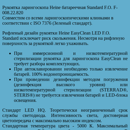
Рукоятка ларингоскопа Heine батареечная Standard F.O. F-
008.22.820
Совместим со всеми ларингоскопическими клинками в
соответствии с ISO 7376 (Зеленый стандарт).
Рифленый дизайн рукоятки Heine EasyClean LED F.O.
Standard исключает риск скольжения. Несмотря на рифленую
поверхность за рукояткой легко ухаживать.
При иммерсионной и низкотемпературной
стерилизации рукоятка для ларингоскопа EasyClean не
требует разбора комплектующих.
При автоклавировании необходимо только извлечение
батарей. 100% водонепроницаемость.
При проведении дезинфекции методом погружения
(дезинфекция высокого уровня) или
низкотемпературной стерилизации (STERRAD®,
STERIS®) не требуется извлечения батарей и LED-блока
освещения.
Стандарт LED HQ. Теоретически неограниченный срок
службы светодиода. Интенсивность света, достоверная
цветопередача с максимально высоким индексом.
Стандартная температура цвета - 5000 К. Максимальный