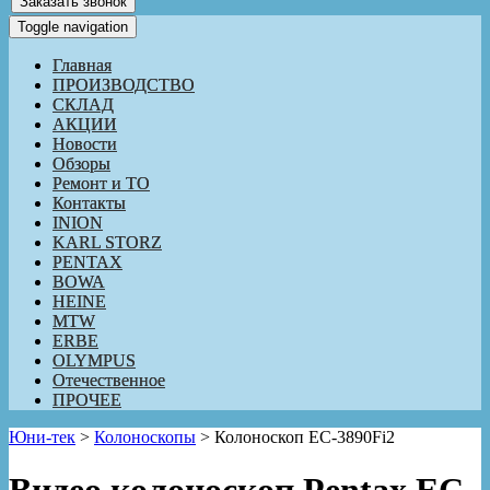
Заказать звонок
Toggle navigation
Главная
ПРОИЗВОДСТВО
СКЛАД
АКЦИИ
Новости
Обзоры
Ремонт и ТО
Контакты
INION
KARL STORZ
PENTAX
BOWA
HEINE
MTW
ERBE
OLYMPUS
Отечественное
ПРОЧЕЕ
Юни-тек
>
Колоноскопы
>
Колоноскоп EC-3890Fi2