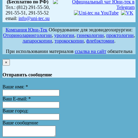
(Бесплатно по РФ)
Тел.: (812) 291-55-50,
291-55-51, 291-55-52
email:
info@uni-tec.su
Компания Юни-Тек
Оборудование для эндовидеохирургии:
Оториноларингологии
,
урологии
,
гинекологии
,
проктологии
,
лапароскопии
,
торокоскопии
,
флебэктомии
.
При использовании материалов
ссылка на сайт
обязательна
×
Отправить сообщение
Ваше имя:
*
Ваш E-mail:
*
Ваше город:
Ваше сообщение