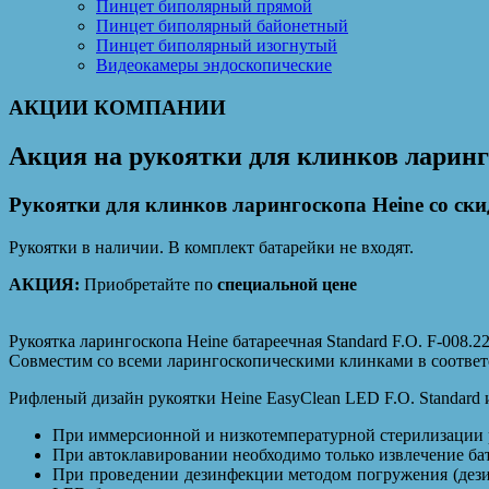
Пинцет биполярный прямой
Пинцет биполярный байонетный
Пинцет биполярный изогнутый
Видеокамеры эндоскопические
АКЦИИ КОМПАНИИ
Акция на рукоятки для клинков ларинг
Рукоятки для клинков ларингоскопа Heine со ски
Рукоятки в наличии. В комплект батарейки не входят.
АКЦИЯ:
Приобретайте по
специальной цене
Рукоятка ларингоскопа Heine батареечная Standard F.O. F-008.2
Совместим со всеми ларингоскопическими клинками в соответс
Рифленый дизайн рукоятки Heine EasyClean LED F.O. Standard 
При иммерсионной и низкотемпературной стерилизации р
При автоклавировании необходимо только извлечение ба
При проведении дезинфекции методом погружения (дези