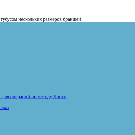
 тубусом нескольких размеров браншей
для операций по методу Лонго
арат