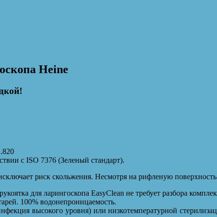
оскопа Heine
дкой!
2.820
твии с ISO 7376 (Зеленый стандарт).
исключает риск скольжения. Несмотря на рифленую поверхность 
укоятка для ларингоскопа EasyClean не требует разбора компле
тарей. 100% водонепроницаемость.
нфекция высокого уровня) или низкотемпературной стерилиза