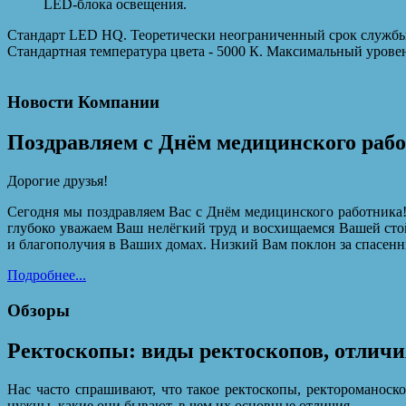
LED-блока освещения.
Стандарт LED HQ. Теоретически неограниченный срок службы 
Стандартная температура цвета - 5000 К. Максимальный уровен
Новости Компании
Поздравляем с Днём медицинского раб
Дорогие друзья!
Сегодня мы поздравляем Вас с Днём медицинского работника!
глубоко уважаем Ваш нелёгкий труд и восхищаемся Вашей сто
и благополучия в Ваших домах. Низкий Вам поклон за спасенн
Подробнее...
Обзоры
Ректоскопы: виды ректоскопов, отличи
Нас часто спрашивают, что такое ректоскопы, ректороманоск
нужны, какие они бывают, в чем их основные отличия.