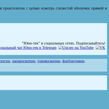
 в проктологии с целью осмотра слизистой оболочки прямой и
"Юни-тек" в социальных сетях. Подписывайтесь!
ологии
,
лапароскопии
,
торокоскопии
,
флебэктомии
.