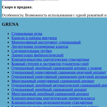
Скоро в продаже.
Особенность: Возможность использования с одной рукояткой и
GRENA
Стернальные иглы
Канюли и наборы янкувера
Монополярный инструмент, одноразовый
Лигирующие полимерные клипсы
Соединительные трубки
Ларингоскоп фиброоптический
Клипаппликаторы хирургические стандартные
Кожный степлер и экстрактор (удалитель) скоб
Одноразовый линейный сшивающий аппарат с ножом
Одноразовый циркулярный сшивающе-режущий аппарат
Одноразовый циркулярный сшивающее-режущий аппарат 
Многоразовый циркулярный сшивающий аппарат
Одноразовый линейный автоматический сшивающий апп
Одноразовый линейный сшивающий аппарат
Многоразовый линейный сшивающий аппарат
Клипаппликаторы хирургические премиум-класса
Клипаппликаторы эндоскопические стандартные
Клипаппликаторы эндоскопические премиум-класса