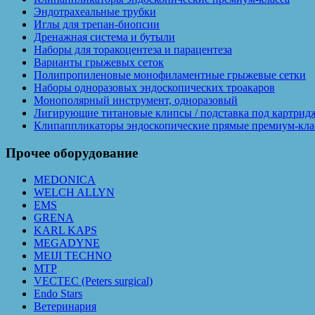
Эндотрахеальные трубки
Иглы для трепан-биопсии
Дренажная система и бутыли
Наборы для торакоцентеза и парацентеза
Варианты грыжевых сеток
Полипропиленовые монофиламентные грыжевые сетки
Наборы одноразовых эндоскопических троакаров
Монополярный инструмент, одноразовый
Лигирующие титановые клипсы / подставка под картрид
Клипаппликаторы эндоскопические прямые премиум-кла
Прочее оборудование
MEDONICA
WELCH ALLYN
EMS
GRENA
KARL KAPS
MEGADYNE
MEIJI TECHNO
MTP
VECTEC (Peters surgical)
Endo Stars
Ветеринария