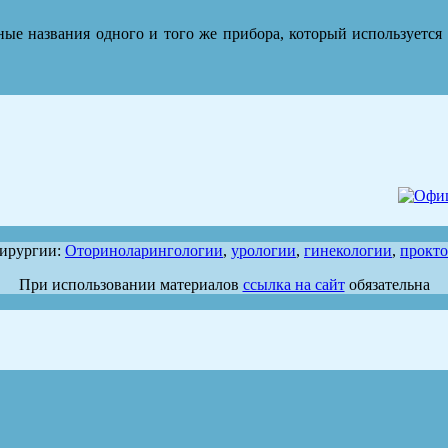
ные названия одного и того же прибора, который используется
хирургии:
Оториноларингологии
,
урологии
,
гинекологии
,
прокт
При использовании материалов
ссылка на сайт
обязательна