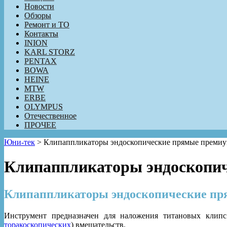
Новости
Обзоры
Ремонт и ТО
Контакты
INION
KARL STORZ
PENTAX
BOWA
HEINE
MTW
ERBE
OLYMPUS
Отечественное
ПРОЧЕЕ
Юни-тек
>
Клипаппликаторы эндоскопические прямые премиу
Клипаппликаторы эндоскопич
Клипаппликаторы эндоскопические пр
Инструмент предназначен для наложения титановых клипс
торакоскопических
) вмешательств.