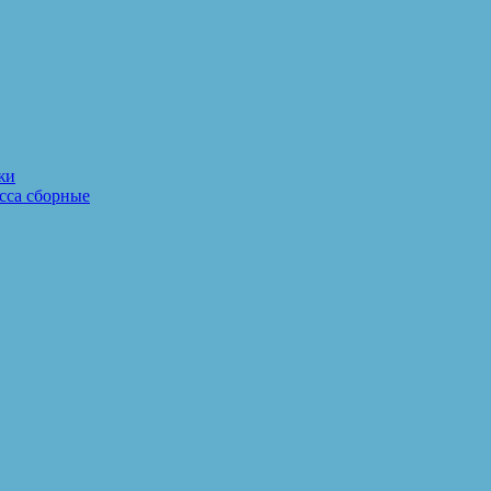
жи
сса сборные