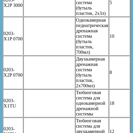
система
5
X2P 3000
(бутыль
пластик, 2х3л)
Однокамерная
педиатрическая
дренажная
0203-
система
10
X1P 0700
(бутыль
пластик,
700мл)
Двухкамерная
дренажная
0203-
система
8
X2P 0700
(бутыль
пластик,
2х700мл)
Тюбинговая
система для
0203-
однокамерной
18
X1TU
дренажной
системы
Тюбинговая
система для
0203-
двухкамерной
12