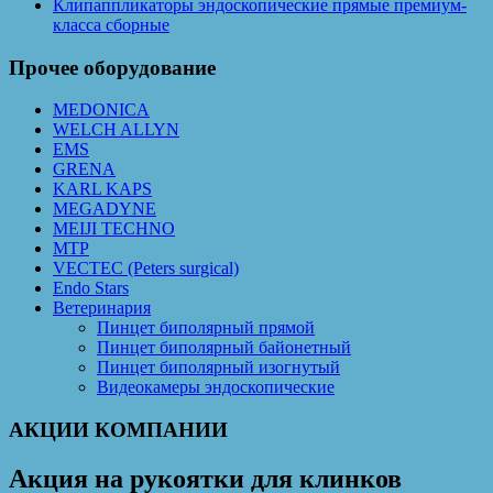
Клипаппликаторы эндоскопические прямые премиум-
класса сборные
Прочее оборудование
MEDONICA
WELCH ALLYN
EMS
GRENA
KARL KAPS
MEGADYNE
MEIJI TECHNO
MTP
VECTEC (Peters surgical)
Endo Stars
Ветеринария
Пинцет биполярный прямой
Пинцет биполярный байонетный
Пинцет биполярный изогнутый
Видеокамеры эндоскопические
АКЦИИ КОМПАНИИ
Акция на рукоятки для клинков