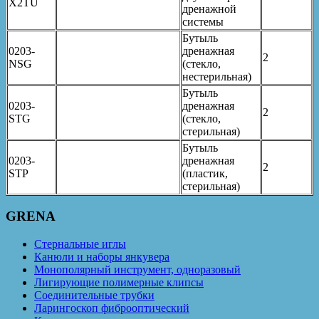
X2TU
дренажной
системы
Бутыль
0203-
дренажная
2
NSG
(стекло,
нестерильная)
Бутыль
0203-
дренажная
2
STG
(стекло,
стерильная)
Бутыль
0203-
дренажная
2
STP
(пластик,
стерильная)
GRENA
Стернальные иглы
Канюли и наборы янкувера
Монополярный инструмент, одноразовый
Лигирующие полимерные клипсы
Соединительные трубки
Ларингоскоп фиброоптический