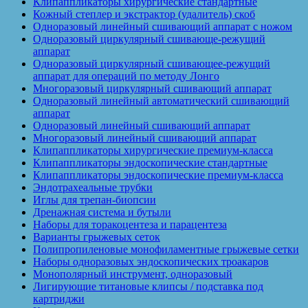
Клипаппликаторы хирургические стандартные
Кожный степлер и экстрактор (удалитель) скоб
Одноразовый линейный сшивающий аппарат с ножом
Одноразовый циркулярный сшивающе-режущий
аппарат
Одноразовый циркулярный сшивающее-режущий
аппарат для операций по методу Лонго
Многоразовый циркулярный сшивающий аппарат
Одноразовый линейный автоматический сшивающий
аппарат
Одноразовый линейный сшивающий аппарат
Многоразовый линейный сшивающий аппарат
Клипаппликаторы хирургические премиум-класса
Клипаппликаторы эндоскопические стандартные
Клипаппликаторы эндоскопические премиум-класса
Эндотрахеальные трубки
Иглы для трепан-биопсии
Дренажная система и бутыли
Наборы для торакоцентеза и парацентеза
Варианты грыжевых сеток
Полипропиленовые монофиламентные грыжевые сетки
Наборы одноразовых эндоскопических троакаров
Монополярный инструмент, одноразовый
Лигирующие титановые клипсы / подставка под
картриджи