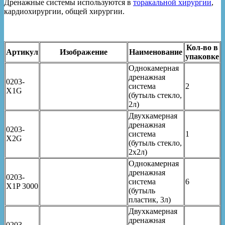
Дренажные системы используются в
торакальной хирургии
,
кардиохирургии, общей хирургии.
Кол-во в
Артикул
Изображение
Наименование
упаковке
Однокамерная
дренажная
0203-
система
2
X1G
(бутыль стекло,
2л)
Двухкамерная
дренажная
0203-
система
1
X2G
(бутыль стекло,
2х2л)
Однокамерная
дренажная
0203-
система
6
X1P 3000
(бутыль
пластик, 3л)
Двухкамерная
дренажная
0203-