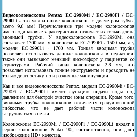
Видеоколоноскопы Pentax EC-2990Mi / EC-2990Fi / EC-
2990Li
- это ультратонкие колоноскопы с диаметром тубуса
всего 9,8 мм! Перечисленные три модели колоноскопов
имеют одинаковые характеристики, отличает их только длина
вводимой трубки. У видеоколоноскопа EC-2990Mi она
составляет 1300 мм, у колоноскопа EC-2990Fi - 1500 мм, а у
модели EC-2990Li - 1700 мм. Тонкая вводимая трубка
позволяет использовать данные колоноскопы в педиатрии,
также они вызывают меньший дискомфорт у пациентов со
стриктурами. Рабочий канал колоноскопа 2,8 мм, что
позволяет использовать тонкие инструменты и проводить не
только диагностику, но и различные манипуляции.
Как и все видеоколоноскопы Pentax, модели EC-2990Mi / EC-
2990Fi / EC-2990Li имеют функцию подачи воды под
давлением для быстрой очистки зоны операции. Кроме того,
вводимая трубка колоноскопов отличается градуированной
гибкостью, что не дает рабочей части колоноскопа
закручиваться в петли.
Колоноскопы EC-2990Mi / EC-2990Fi / EC-2990Li входят в
серию колоноскопов Pentax 90i, соответственно, они дают
изображение HD+ качества.