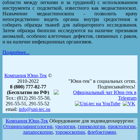
(области между легкими и за грудиной) с использованием
инструмента с подсветкой, известного как медиастиноскоп.
Назначение медиастиноскопа - позволить врачу
непосредственно видеть органы внутри средостения и
собирать образцы тканей для лабораторного исследования.
Затем образцы биопсии исследуются на наличие признаков
аномалий, особенно клеточных дефектов, связанных с раком,
и на наличие инфекционных организмов.
Подробнее...
Компания Юни-Тек
©
2010-2022
"Юни-тек" в социальных сетях.
8 (800) 777-02-77
Подписывайтесь!
(Бесплатно по РФ)
Тел.: (812) 291-55-50,
291-55-51, 291-55-52
email:
info@uni-tec.su
Компания Юни-Тек
Оборудование для эндовидеохирургии:
Оториноларингологии
,
урологии
,
гинекологии
,
проктологии
,
лапароскопии
,
торокоскопии
,
флебэктомии
.