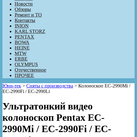
Новости
Обзоры
Ремонт и ТО
Контакты
INION
KARL STORZ
PENTAX
BOWA
HEINE
MTW
ERBE
OLYMPUS
Отечественное
ПРОЧЕЕ
Юни-тек
>
Сняты с производства
>
Колоноскоп EC-2990Mi /
EC-2990Fi / EC-2990Li
Ультратонкий видео
колоноскоп Pentax EC-
2990Mi / EC-2990Fi / EC-