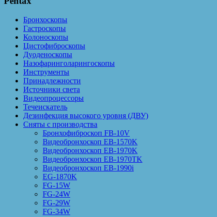
Pentax
Бронхоскопы
Гастроскопы
Колоноскопы
Цистофиброскопы
Дуоденоскопы
Назофаринголарингоскопы
Инструменты
Принадлежности
Источники света
Видеопроцессоры
Течеискатель
Дезинфекция высокого уровня (ДВУ)
Сняты с производства
Бронхофиброскоп FB-10V
Видеобронхоскоп EB-1570K
Видеобронхоскоп EB-1970K
Видеобронхоскоп EB-1970TK
Видеобронхоскоп EB-1990i
EG-1870K
FG-15W
FG-24W
FG-29W
FG-34W