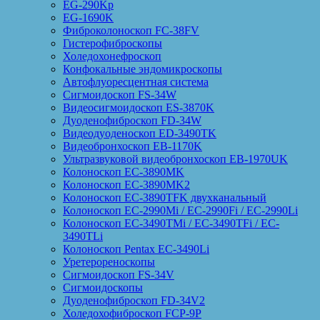
EG-290Kp
EG-1690K
Фиброколоноскоп FC-38FV
Гистерофиброскопы
Холедохонефроскоп
Конфокальные эндомикроскопы
Автофлуоресцентная система
Сигмоидоскоп FS-34W
Видеосигмоидоскоп ES-3870K
Дуоденофиброскоп FD-34W
Видеодуоденоскоп ED-3490TK
Видеобронхоскоп EB-1170K
Ультразвуковой видеобронхоскоп EB-1970UK
Колоноскоп EC-3890MK
Колоноскоп EC-3890MK2
Колоноскоп EC-3890TFK двухканальный
Колоноскоп EC-2990Mi / EC-2990Fi / EC-2990Li
Колоноскоп EC-3490TMi / EC-3490TFi / EC-
3490TLi
Колоноскоп Pentax EC-3490Li
Уретерореноскопы
Сигмоидоскоп FS-34V
Сигмоидоскопы
Дуоденофиброскоп FD-34V2
Холедохофиброскоп FCP-9P