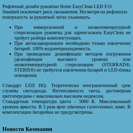
Рифленый дизайн рукоятки Heine EasyClean LED F.O.
Standard исключает риск скольжения. Несмотря на рифленую
поверхность за рукояткой легко ухаживать.
При иммерсионной и низкотемпературной
стерилизации рукоятка для ларингоскопа EasyClean не
требует разбора комплектующих.
При автоклавировании необходимо только извлечение
батарей. 100% водонепроницаемость.
При проведении дезинфекции методом погружения
(дезинфекция высокого уровня) или
низкотемпературной стерилизации (STERRAD®,
STERIS®) не требуется извлечения батарей и LED-блока
освещения.
Стандарт LED HQ. Теоретически неограниченный срок
службы светодиода. Интенсивность света, достоверная
цветопередача с максимально высоким индексом.
Стандартная температура цвета - 5000 К. Максимальный
уровень яркости. В 3 раза ярче обычных галогеновых ламп. В
комплектации батарейки не предусмотрены.
Новости Компании