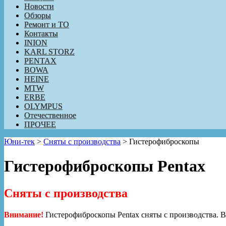
Новости
Обзоры
Ремонт и ТО
Контакты
INION
KARL STORZ
PENTAX
BOWA
HEINE
MTW
ERBE
OLYMPUS
Отечественное
ПРОЧЕЕ
Юни-тек
>
Сняты с производства
>
Гистерофиброскопы
Гистерофиброскопы Pentax
Сняты с производства
Внимание!
Гистерофиброскопы Pentax
сняты с производства.