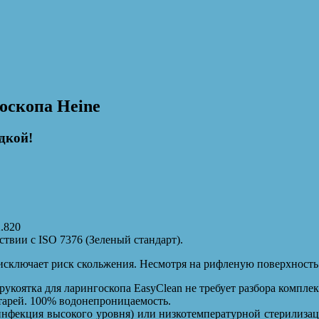
оскопа Heine
дкой!
2.820
твии с ISO 7376 (Зеленый стандарт).
исключает риск скольжения. Несмотря на рифленую поверхность 
укоятка для ларингоскопа EasyClean не требует разбора компле
тарей. 100% водонепроницаемость.
нфекция высокого уровня) или низкотемпературной стерилиза