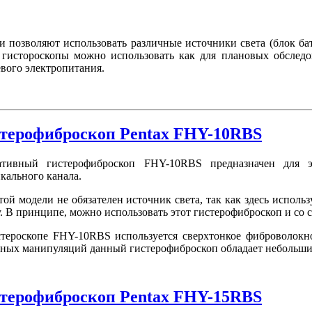
 позволяют использовать различные источники света (блок ба
 гистороскопы можно использовать как для плановых обслед
евого электропитания.
терофиброскоп Pentax FHY-10RBS
ативный гистерофиброскоп FHY-10RBS предназначен для э
кального канала.
той модели не обязателен источник света, так как здесь испол
. В принципе, можно использовать этот гистерофиброскоп и со 
тероскопе FHY-10RBS используется сверхтонкое фиброволокно
ных манипуляций данный гистерофиброскоп обладает небольши
терофиброскоп Pentax FHY-15RBS