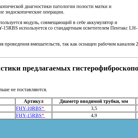
опической диагностики патологии полости матки и
ие эндоскопические операции.
используется модуль, совмещающий в себе аккумулятор и
HY-15RBS используется со стандартным осветителем Пентакс LH-
 проведения вмешательств, так как оснащен рабочим каналом 2
истики предлагаемых гистерофиброскоп
ьше не поставляются.
Артикул
Диаметр вводимой трубки, мм
FHY-10RBS
*
3,5
FHY-15RBS
*
4,9