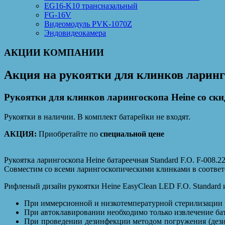
EG16-K10 трансназальный
FG-16V
Видеомодуль PVK-1070Z
Эндовидеокамера
АКЦИИ КОМПАНИИ
Акция на рукоятки для клинков ларинг
Рукоятки для клинков ларингоскопа Heine со ски
Рукоятки в наличии. В комплект батарейки не входят.
АКЦИЯ:
Приобретайте по
специальной цене
Рукоятка ларингоскопа Heine батареечная Standard F.O. F-008.2
Совместим со всеми ларингоскопическими клинками в соответс
Рифленый дизайн рукоятки Heine EasyClean LED F.O. Standard 
При иммерсионной и низкотемпературной стерилизации р
При автоклавировании необходимо только извлечение ба
При проведении дезинфекции методом погружения (дези