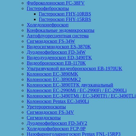
Фиброколоноскоп FC-38FV
Гистерофиброскопы
Гистероскоп FHY-10RBS
Гистероскоп FHY-15RBS
Холедохонефроскоп
Конфокальные эндомикроскопы
Автофлуоресцентная система
Сигмоидоскоп FS-34W
Видеосигмоидоскоп ES-3870K
Дуоденофиброскоп FD-34W
Видеодуоденоскоп ED-3490TK
Видеобронхоскоп EB-1170K
Ультразвуковой видеобронхоскоп EB-1970UK
Колоноскоп EC-3890MK
Колоноскоп EC-3890MK2
Колоноскоп EC-3890TFK двухканальный
Колоноскоп EC-2990Mi / EC-2990Fi / EC-2990Li
Колоноскоп EC-3490TMi / EC-3490TFi / EC-3490TLi
Колоноскоп Pentax EC-3490Li
Уретерореноскопы
Сигмоидоскоп FS-34V
Сигмоидоскопы
Дуоденофиброскоп FD-34V2
Холедохофиброскоп FCP-9P
Назофаринголарингоскоп Pentax FNL-15RP3