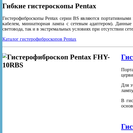
Гибкие гистероскопы Pentax
Гистерофиброскопы Pentax серии BS являются портативными и
кабелем, миниатюрная лампа с сетевым адаптером). Данные
световода, так и в экстремальных условиях при отсутствии сет
Каталог гистерофиброскопов Pentax
Гис
Порт
церви
Для э
лампу
В гис
основ
Гис