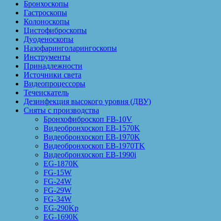
Бронхоскопы
Гастроскопы
Колоноскопы
Цистофиброскопы
Дуоденоскопы
Назофаринголарингоскопы
Инструменты
Принадлежности
Источники света
Видеопроцессоры
Течеискатель
Дезинфекция высокого уровня (ДВУ)
Сняты с производства
Бронхофиброскоп FB-10V
Видеобронхоскоп EB-1570K
Видеобронхоскоп EB-1970K
Видеобронхоскоп EB-1970TK
Видеобронхоскоп EB-1990i
EG-1870K
FG-15W
FG-24W
FG-29W
FG-34W
EG-290Kp
EG-1690K