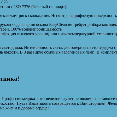
2.820
твии с ISO 7376 (Зеленый стандарт).
исключает риск скольжения. Несмотря на рифленую поверхность 
укоятка для ларингоскопа EasyClean не требует разбора компле
тарей. 100% водонепроницаемость.
нфекция высокого уровня) или низкотемпературной стерилиза
светодиода. Интенсивность света, достоверная цветопередача 
ь яркости. В 3 раза ярче обычных галогеновых ламп. В комплек
отника!
 Профессия медика - это великое служение людям, сочетающее 
йкостью. Пусть Ваша забота возвращается к Вам сторицей. Жела
ые жизни и добрые сердца!