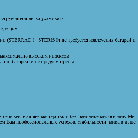
за рукояткой легко ухаживать.
ктующих.
ции (STERRAD®, STERIS®) не требуется извлечения батарей и
с максимально высоким индексом.
тации батарейки не предусмотрены.
в себе высочайшее мастерство и безграничное милосердие. Мы
ем Вам профессиональных успехов, стабильности, мира в душе