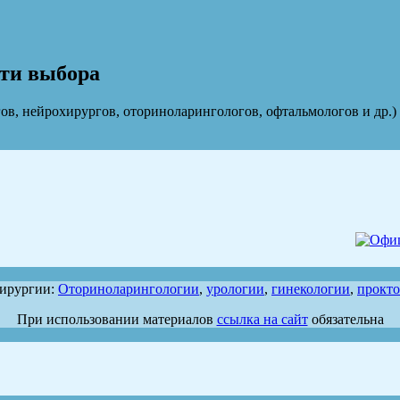
ти выбора
гов, нейрохирургов, оториноларингологов, офтальмологов и др.
хирургии:
Оториноларингологии
,
урологии
,
гинекологии
,
прокт
При использовании материалов
ссылка на сайт
обязательна