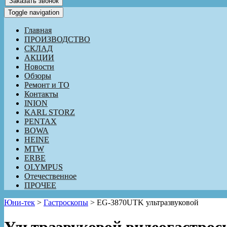
Заказать звонок
Toggle navigation
Главная
ПРОИЗВОДСТВО
СКЛАД
АКЦИИ
Новости
Обзоры
Ремонт и ТО
Контакты
INION
KARL STORZ
PENTAX
BOWA
HEINE
MTW
ERBE
OLYMPUS
Отечественное
ПРОЧЕЕ
Юни-тек
>
Гастроскопы
>
EG-3870UTK ультразвуковой