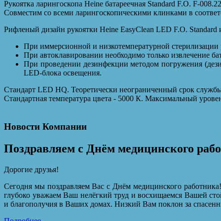
Рукоятка ларингоскопа Heine батареечная Standard F.O. F-008.2
Совместим со всеми ларингоскопическими клинками в соответс
Рифленый дизайн рукоятки Heine EasyClean LED F.O. Standard 
При иммерсионной и низкотемпературной стерилизации р
При автоклавировании необходимо только извлечение ба
При проведении дезинфекции методом погружения (дези
LED-блока освещения.
Стандарт LED HQ. Теоретически неограниченный срок службы 
Стандартная температура цвета - 5000 К. Максимальный уровен
Новости Компании
Поздравляем с Днём медицинского раб
Дорогие друзья!
Сегодня мы поздравляем Вас с Днём медицинского работника!
глубоко уважаем Ваш нелёгкий труд и восхищаемся Вашей сто
и благополучия в Ваших домах. Низкий Вам поклон за спасенн
Подробнее...