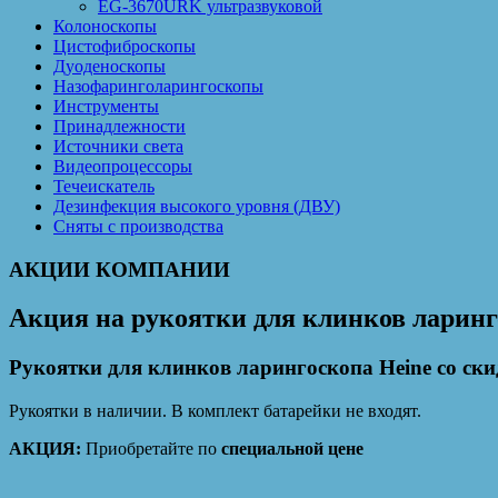
EG-3670URK ультразвуковой
Колоноскопы
Цистофиброскопы
Дуоденоскопы
Назофаринголарингоскопы
Инструменты
Принадлежности
Источники света
Видеопроцессоры
Течеискатель
Дезинфекция высокого уровня (ДВУ)
Сняты с производства
АКЦИИ КОМПАНИИ
Акция на рукоятки для клинков ларинг
Рукоятки для клинков ларингоскопа Heine со ски
Рукоятки в наличии. В комплект батарейки не входят.
АКЦИЯ:
Приобретайте по
специальной цене