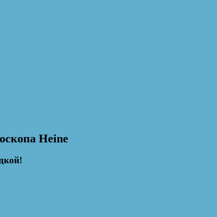
оскопа Heine
дкой!