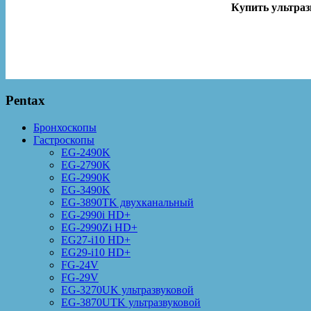
Купить ультраз
Pentax
Бронхоскопы
Гастроскопы
EG-2490K
EG-2790K
EG-2990K
EG-3490K
EG-3890TK двухканальный
EG-2990i HD+
EG-2990Zi HD+
EG27-i10 HD+
EG29-i10 HD+
FG-24V
FG-29V
EG-3270UK ультразвуковой
EG-3870UTK ультразвуковой