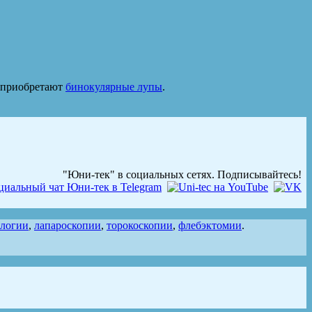
) приобретают
бинокулярные лупы
.
"Юни-тек" в социальных сетях. Подписывайтесь!
ологии
,
лапароскопии
,
торокоскопии
,
флебэктомии
.