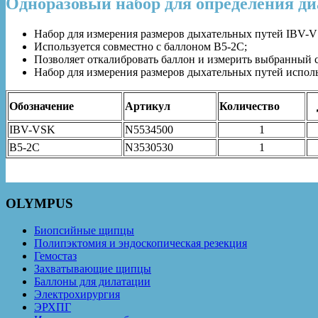
Одноразовый набор для определения д
Набор для измерения размеров дыхательных путей IBV-
Используется совместно с баллоном B5-2C;
Позволяет откалибровать баллон и измерить выбранный с
Набор для измерения размеров дыхательных путей испол
Обозначение
Артикул
Количество
IBV-VSK
N5534500
1
B5-2C
N3530530
1
OLYMPUS
Биопсийные щипцы
Полипэктомия и эндоскопическая резекция
Гемостаз
Захватывающие щипцы
Баллоны для дилатации
Электрохирургия
ЭРХПГ