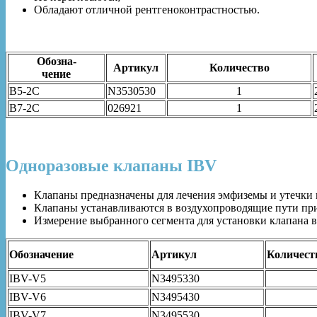
Обладают отличной рентгеноконтрастностью.
Обозна-
Артикул
Количество
чение
B5-2C
N3530530
1
B7-2C
026921
1
Одноразовые клапаны IBV
Клапаны предназначены для лечения эмфиземы и утечки 
Клапаны устанавливаются в воздухопроводящие пути при 
Измерение выбранного сегмента для установки клапана 
Обозначение
Артикул
Количест
IBV-V5
N3495330
IBV-V6
N3495430
IBV-V7
N3495530