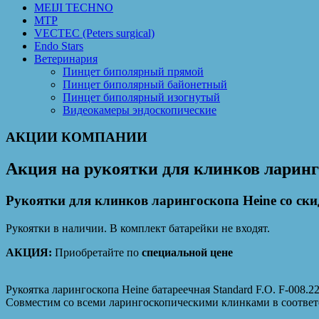
MEIJI TECHNO
MTP
VECTEC (Peters surgical)
Endo Stars
Ветеринария
Пинцет биполярный прямой
Пинцет биполярный байонетный
Пинцет биполярный изогнутый
Видеокамеры эндоскопические
АКЦИИ КОМПАНИИ
Акция на рукоятки для клинков ларинг
Рукоятки для клинков ларингоскопа Heine со ски
Рукоятки в наличии. В комплект батарейки не входят.
АКЦИЯ:
Приобретайте по
специальной цене
Рукоятка ларингоскопа Heine батареечная Standard F.O. F-008.2
Совместим со всеми ларингоскопическими клинками в соответс