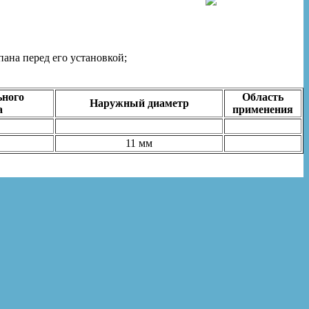
ана перед его установкой;
ьного
Область
Наружный диаметр
а
применения
11 мм