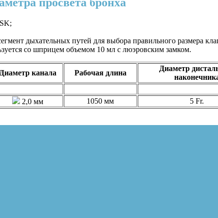
иаметра просвета бронха
VSK;
егмент дыхательных путей для выбора правильного размера клап
ьзуется со шприцем объемом 10 мл с люэровским замком.
Диаметр дистал
Диаметр канала
Рабочая длина
наконечник
1050 мм
5 Fr.
2,0 мм