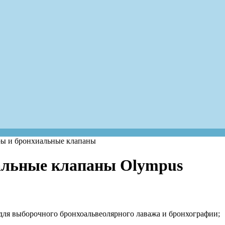
ры и бронхиальные клапаны
альные клапаны Olympus
 для выборочного бронхоальвеолярного лаважа и бронхографии;