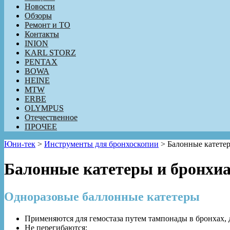
Новости
Обзоры
Ремонт и ТО
Контакты
INION
KARL STORZ
PENTAX
BOWA
HEINE
MTW
ERBE
OLYMPUS
Отечественное
ПРОЧЕЕ
Юни-тек
>
Инструменты для бронхоскопии
>
Балонные катете
Балонные катетеры и бронхи
Одноразовые баллонные катетеры
Применяются для гемостаза путем тампонады в бронхах,
Не перегибаются;