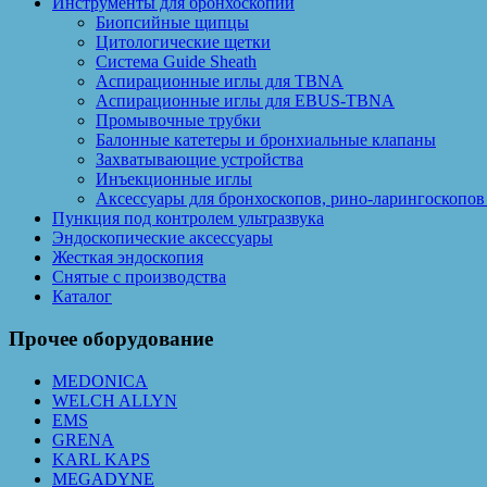
Инструменты для бронхоскопии
Биопсийные щипцы
Цитологические щетки
Система Guide Sheath
Аспирационные иглы для TBNA
Аспирационные иглы для EBUS-TBNA
Промывочные трубки
Балонные катетеры и бронхиальные клапаны
Захватывающие устройства
Инъекционные иглы
Аксессуары для бронхоскопов, рино-ларингоскопо
Пункция под контролем ультразвука
Эндоскопические аксессуары
Жесткая эндоскопия
Снятые с производства
Каталог
Прочее оборудование
MEDONICA
WELCH ALLYN
EMS
GRENA
KARL KAPS
MEGADYNE