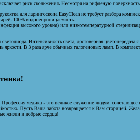
исключает риск скольжения. Несмотря на рифленую поверхность 
укоятка для ларингоскопа EasyClean не требует разбора компле
тарей. 100% водонепроницаемость.
нфекция высокого уровня) или низкотемпературной стерилиза
светодиода. Интенсивность света, достоверная цветопередача 
ь яркости. В 3 раза ярче обычных галогеновых ламп. В комплек
отника!
 Профессия медика - это великое служение людям, сочетающее 
йкостью. Пусть Ваша забота возвращается к Вам сторицей. Жела
ые жизни и добрые сердца!