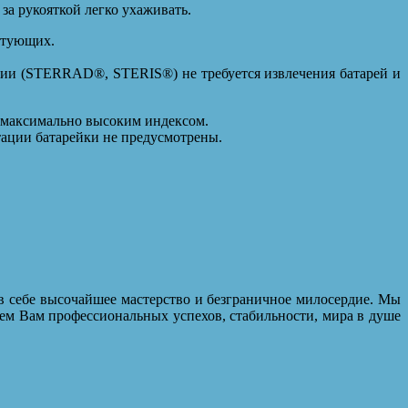
за рукояткой легко ухаживать.
ктующих.
ции (STERRAD®, STERIS®) не требуется извлечения батарей и
с максимально высоким индексом.
тации батарейки не предусмотрены.
в себе высочайшее мастерство и безграничное милосердие. Мы
ем Вам профессиональных успехов, стабильности, мира в душе