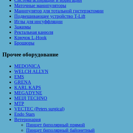
Система аспирации и ирригации
Маточные манипуляторы
Манипулятор для тотальной гистерэктомии
Подвешивающее устройство T-Lift
Иглы для инсуффляции
Зажимы
Ректальная канюля
Крючок L-Hook
Брошюры
Прочее оборудование
MEDONICA
WELCH ALLYN
EMS
GRENA
KARL KAPS
MEGADYNE
MEIJI TECHNO
MTP
VECTEC (Peters surgical)
Endo Stars
Ветеринария
Пинцет биполярный прямой
Пинцет биполярный байонетный