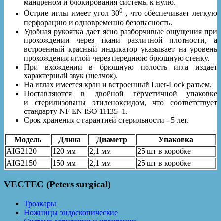
мандреном и блокирования системы к нулю.
0
Острие иглы имеет угол 30
, что обеспечивает легкую
перфорацию и одновременно безопасность.
Удобная рукоятка дает ясно разборчивые ощущения при
прохождении через ткани различной плотности, а
встроенный красный индикатор указывает на уровень
прохождения иглой через переднюю брюшную стенку.
При вхождении в брюшную полость игла издает
характерный звук (щелчок).
На иглах имеется кран и встроенный Luer-Lock разъем.
Поставляются в двойной герметичной упаковке
и стерилизованы этиленоксидом, что соответствует
стандарту NF EN ISO 11135–1.
Срок хранения с гарантией стерильности - 5 лет.
Модель
Длина
Диаметр
Упаковка
AIG2120
120 мм
2,1 мм
25 шт в коробке
AIG2150
150 мм
2,1 мм
25 шт в коробке
VECTEC (Peters surgical)
Троакары
Ножницы эндоскопические