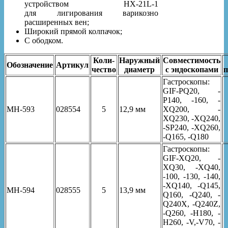
устройством HX-21L-1
для лигирования варикозно
расширенных вен;
Широкий прямой колпачок;
С ободком.
Коли-
Наружный
Совместимость
Обозначение
Артикул
чество
диаметр
с эндоскопами
п
Гастроскопы:
GIF-PQ20, -
P140, -160, -
MH-593
028554
5
12,9 мм
XQ200, -
XQ230, -XQ240,
-SP240, -XQ260,
-Q165, -Q180
Гастроскопы:
GIF-XQ20, -
XQ30, -XQ40,
-100, -130, -140,
-XQ140, -Q145,
MH-594
028555
5
13,9 мм
Q160, -Q240, -
Q240X, -Q240Z,
-Q260, -H180, -
H260, -V,-V70, -