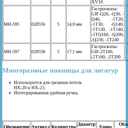
XV10
Гастроскопы:
GIF-Q20, -Q30, -
Q40, -1T20,
MH-595
028556
5
14,9 мм
-1T30, -Q140,
-1T130, -1T140,
-1TQ160, -Q200,
-Q230, -1T240
Гастроскопы:
MH-597
028558
5
17,1 мм
GIF-2T100,
-2T160, -2T200
Многоразовые ножницы для лигатур
Используются для срезания петель
HX-20 и HX-21;
Интегрированная удобная ручка.
Диаметр
Обл
Обозначение
Артикул
Количество
Длина