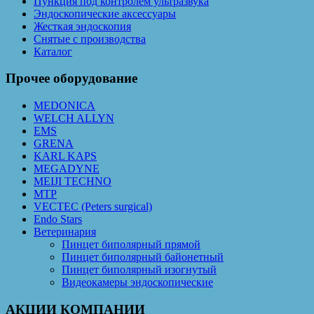
Пункция под контролем ультразвука
Эндоскопические аксессуары
Жесткая эндоскопия
Снятые с производства
Каталог
Прочее оборудование
MEDONICA
WELCH ALLYN
EMS
GRENA
KARL KAPS
MEGADYNE
MEIJI TECHNO
MTP
VECTEC (Peters surgical)
Endo Stars
Ветеринария
Пинцет биполярный прямой
Пинцет биполярный байонетный
Пинцет биполярный изогнутый
Видеокамеры эндоскопические
АКЦИИ КОМПАНИИ