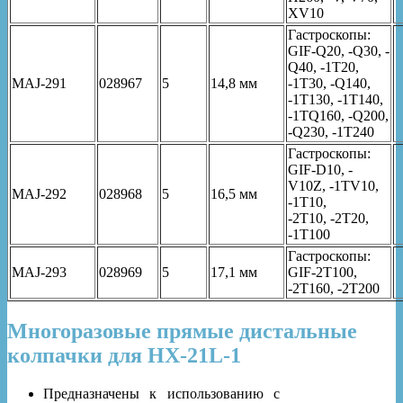
XV10
Гастроскопы:
GIF-Q20, -Q30, -
Q40, -1T20,
MAJ-291
028967
5
14,8 мм
-1T30, -Q140,
-1T130, -1T140,
-1TQ160, -Q200,
-Q230, -1T240
Гастроскопы:
GIF-D10, -
V10Z, -1TV10,
MAJ-292
028968
5
16,5 мм
-1T10,
-2T10, -2T20,
-1T100
Гастроскопы:
MAJ-293
028969
5
17,1 мм
GIF-2T100,
-2T160, -2T200
Многоразовые прямые дистальные
колпачки для HX-21L-1
Предназначены к использованию с