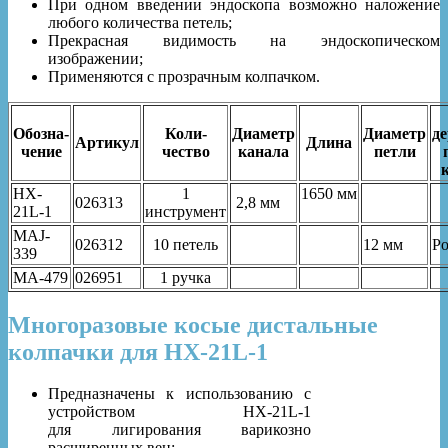
При одном введении эндоскопа возможно наложение
любого количества петель;
Прекрасная видимость на эндоскопическом
изображении;
Применяются с прозрачным колпачком.
Обозна-
Коли-
Диаметр
Диаметр
д
Артикул
Длина
чение
чество
канала
петли
HX-
1
1650 мм
026313
2,8 мм
21L-1
инструмент
MAJ-
026312
10 петель
12 мм
Р
339
MA-479
026951
1 ручка
Многоразовые косые дистальные
колпачки для HX-21L-1
Предназначены к использованию с
устройством HX-21L-1
для лигирования варикозно
расширенных вен;