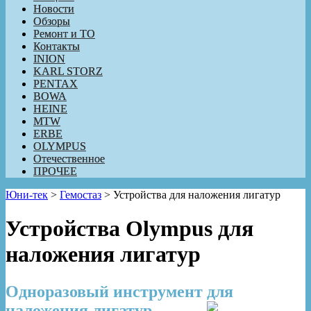
Новости
Обзоры
Ремонт и ТО
Контакты
INION
KARL STORZ
PENTAX
BOWA
HEINE
MTW
ERBE
OLYMPUS
Отечественное
ПРОЧЕЕ
Юни-тек
>
Гемостаз
>
Устройства для наложения лигатур
Устройства Olympus для
наложения лигатур
Одноразовый инструмент для
наложения лигатур