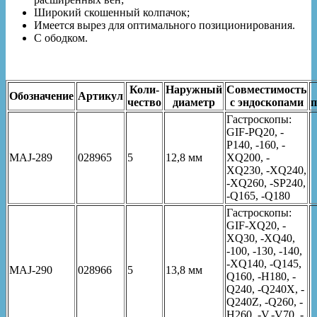
Широкий cкошенный колпачок;
Имеется вырез для оптимального позиционирования.
С ободком.
Коли-
Наружный
Совместимость
Обозначение
Артикул
чество
диаметр
с эндоскопами
п
Гастроскопы:
GIF-PQ20, -
P140, -160, -
MAJ-289
028965
5
12,8 мм
XQ200, -
XQ230, -XQ240,
-XQ260, -SP240,
-Q165, -Q180
Гастроскопы:
GIF-XQ20, -
XQ30, -XQ40,
-100, -130, -140,
-XQ140, -Q145,
MAJ-290
028966
5
13,8 мм
Q160, -H180, -
Q240, -Q240X, -
Q240Z, -Q260, -
H260, -V,-V70, -