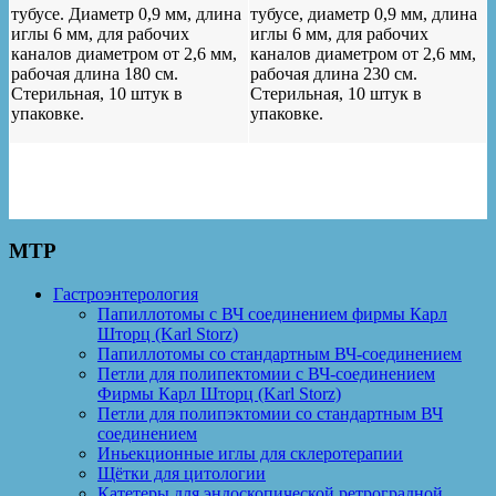
тубусе. Диаметр 0,9 мм, длина
тубусе, диаметр 0,9 мм, длина
иглы 6 мм, для рабочих
иглы 6 мм, для рабочих
каналов диаметром от 2,6 мм,
каналов диаметром от 2,6 мм,
рабочая длина 180 см.
рабочая длина 230 см.
Стерильная, 10 штук в
Стерильная, 10 штук в
упаковке.
упаковке.
MTP
Гастроэнтерология
Папиллотомы с ВЧ соединением фирмы Карл
Шторц (Karl Storz)
Папиллотомы со стандартным ВЧ-соединением
Петли для полипектомии с ВЧ-соединением
Фирмы Карл Шторц (Karl Storz)
Петли для полипэктомии со стандартным ВЧ
соединением
Иньекционные иглы для склеротерапии
Щётки для цитологии
Катетеры для эндоскопической ретроградной