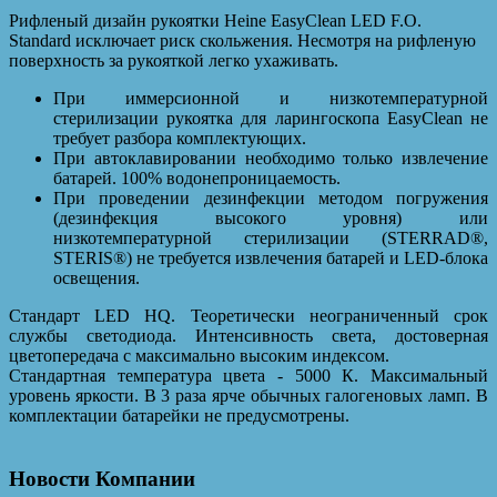
Рифленый дизайн рукоятки Heine EasyClean LED F.O.
Standard исключает риск скольжения. Несмотря на рифленую
поверхность за рукояткой легко ухаживать.
При иммерсионной и низкотемпературной
стерилизации рукоятка для ларингоскопа EasyClean не
требует разбора комплектующих.
При автоклавировании необходимо только извлечение
батарей. 100% водонепроницаемость.
При проведении дезинфекции методом погружения
(дезинфекция высокого уровня) или
низкотемпературной стерилизации (STERRAD®,
STERIS®) не требуется извлечения батарей и LED-блока
освещения.
Стандарт LED HQ. Теоретически неограниченный срок
службы светодиода. Интенсивность света, достоверная
цветопередача с максимально высоким индексом.
Стандартная температура цвета - 5000 К. Максимальный
уровень яркости. В 3 раза ярче обычных галогеновых ламп. В
комплектации батарейки не предусмотрены.
Новости Компании