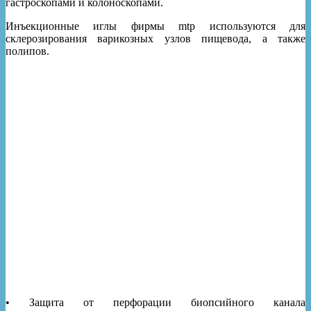
гастроскопами и колоноскопами.
Инъекционные иглы фирмы mtp используются для
склерозирования варикозных узлов пищевода, а также
полипов.
• Защита от перфорации биопсийного канала