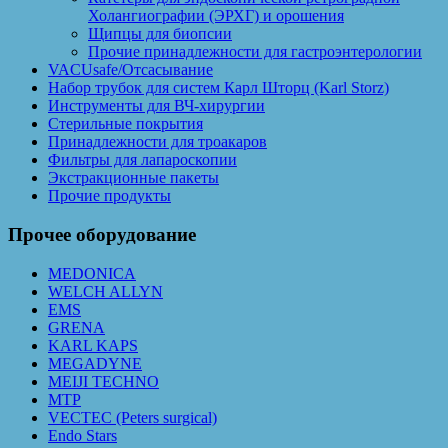
Холангиографии (ЭРХГ) и орошения
Щипцы для биопсии
Прочие принадлежности для гастроэнтерологии
VACUsafe/Отсасывание
Набор трубок для систем Карл Шторц (Karl Storz)
Инструменты для ВЧ-хирургии
Стерильные покрытия
Принадлежности для троакаров
Фильтры для лапароскопии
Экстракционные пакеты
Прочие продукты
Прочее оборудование
MEDONICA
WELCH ALLYN
EMS
GRENA
KARL KAPS
MEGADYNE
MEIJI TECHNO
MTP
VECTEC (Peters surgical)
Endo Stars