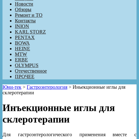
Новости
Обзоры
Ремонт и ТО
Контакты
INION
KARL STORZ
PENTAX
BOWA
HEINE
MTW
ERBE
OLYMPUS
Отечественное
ПРОЧЕЕ
Юни-тек
>
Гастроэнтерология
>
Иньекционные иглы для
склеротерапии
Инъекционные иглы для
склеротерапии
Для гастроэнтерологического применения вместе с