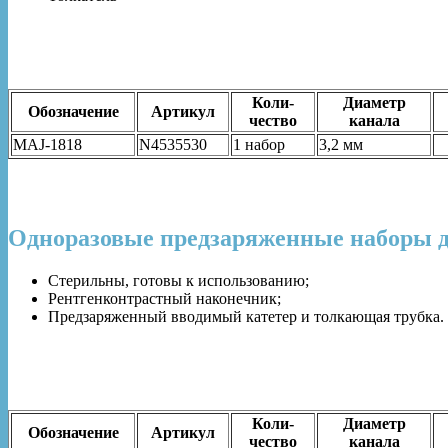
Коли-
Диаметр
Обозначение
Артикул
чество
канала
MAJ-1818
N4535530
1 набор
3,2 мм
Одноразовые предзаряженные наборы дл
Стерильны, готовы к использованию;
Рентгенконтрастный наконечник;
Предзаряженный вводимый катетер и толкающая трубка.
Коли-
Диаметр
Обозначение
Артикул
чество
канала