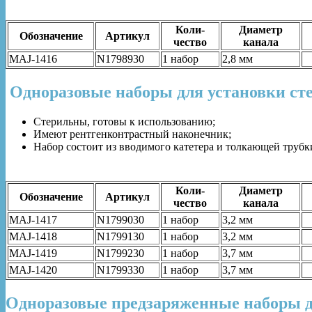
Коли-
Диаметр
Обозначение
Артикул
чество
канала
MAJ-1416
N1798930
1 набор
2,8 мм
Одноразовые наборы для установки ст
Стерильны, готовы к использованию;
Имеют рентгенконтрастный наконечник;
Набор состоит из вводимого катетера и толкающей трубк
Коли-
Диаметр
Обозначение
Артикул
чество
канала
MAJ-1417
N1799030
1 набор
3,2 мм
MAJ-1418
N1799130
1 набор
3,2 мм
MAJ-1419
N1799230
1 набор
3,7 мм
MAJ-1420
N1799330
1 набор
3,7 мм
Одноразовыe предзаряженные наборы д