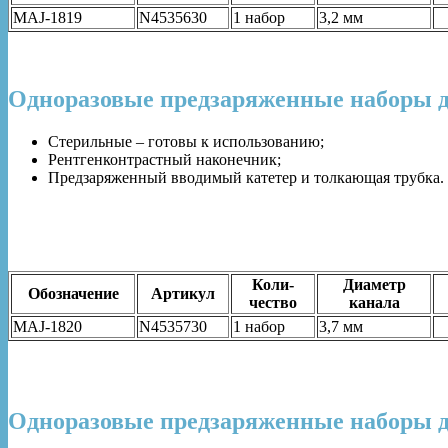
MAJ-1819
N4535630
1 набор
3,2 мм
Одноразовые предзаряженные наборы дл
Стерильные – готовы к использованию;
Рентгенконтрастный наконечник;
Предзаряженный вводимый катетер и толкающая трубка.
Коли-
Диаметр
Обозначение
Артикул
чество
канала
MAJ-1820
N4535730
1 набор
3,7 мм
Одноразовые предзаряженные наборы дл