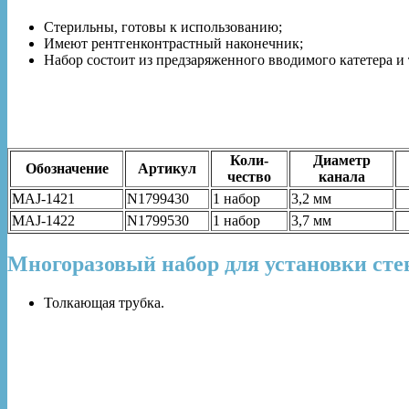
Стерильны, готовы к использованию;
Имеют рентгенконтрастный наконечник;
Набор состоит из предзаряженного вводимого катетера и
Коли-
Диаметр
Обозначение
Артикул
чество
канала
MAJ-1421
N1799430
1 набор
3,2 мм
MAJ-1422
N1799530
1 набор
3,7 мм
Многоразовый набор для установки стен
Толкающая трубка.