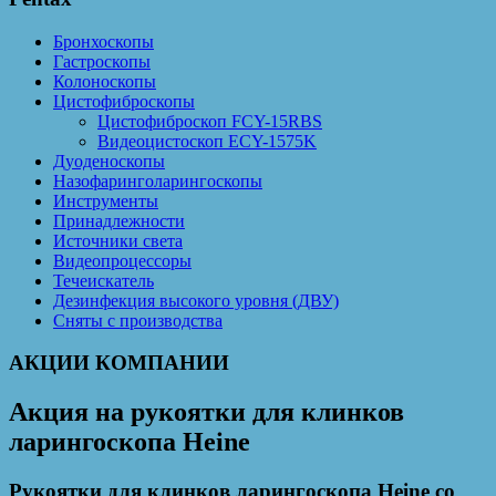
Бронхоскопы
Гастроскопы
Колоноскопы
Цистофиброскопы
Цистофиброскоп FCY-15RBS
Видеоцистоскоп ECY-1575K
Дуоденоскопы
Назофаринголарингоскопы
Инструменты
Принадлежности
Источники света
Видеопроцессоры
Течеискатель
Дезинфекция высокого уровня (ДВУ)
Сняты с производства
АКЦИИ КОМПАНИИ
Акция на рукоятки для клинков
ларингоскопа Heine
Рукоятки для клинков ларингоскопа Heine со