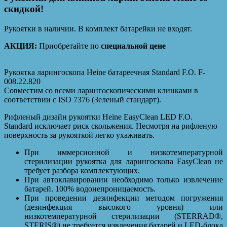
скидкой!
Рукоятки в наличии. В комплект батарейки не входят.
АКЦИЯ:
Приобретайте по
специальной цене
Рукоятка ларингоскопа Heine батареечная Standard F.O. F-
008.22.820
Совместим со всеми ларингоскопическими клинками в
соответствии с ISO 7376 (Зеленый стандарт).
Рифленый дизайн рукоятки Heine EasyClean LED F.O.
Standard исключает риск скольжения. Несмотря на рифленую
поверхность за рукояткой легко ухаживать.
При иммерсионной и низкотемпературной
стерилизации рукоятка для ларингоскопа EasyClean не
требует разбора комплектующих.
При автоклавировании необходимо только извлечение
батарей. 100% водонепроницаемость.
При проведении дезинфекции методом погружения
(дезинфекция высокого уровня) или
низкотемпературной стерилизации (STERRAD®,
STERIS®) не требуется извлечения батарей и LED-блока