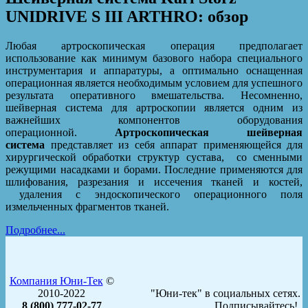
UNIDRIVE S III ARTHRO: обзор
Любая артроскопическая операция предполагает
использование как минимум базового набора специального
инструментария и аппаратуры, а оптимально оснащенная
операционная является необходимым условием для успешного
результата оперативного вмешательства. Несомненно,
шейверная система для артроскопии является одним из
важнейших компонентов оборудования
операционной.
Артроскопическая шейверная
система
представляет из себя аппарат применяющейся для
хирургической обработки структур сустава, со сменными
режущими насадками и борами. Последние применяются для
шлифования, разрезания и иссечения тканей и костей,
удаления с эндоскопического операционного поля
измельченных фрагментов тканей.
Подробнее...
Компания Юни-Тек
©
2010-2022
"Юни-тек" в социальных сетях.
8 (800) 777-02-77
Подписывайтесь!