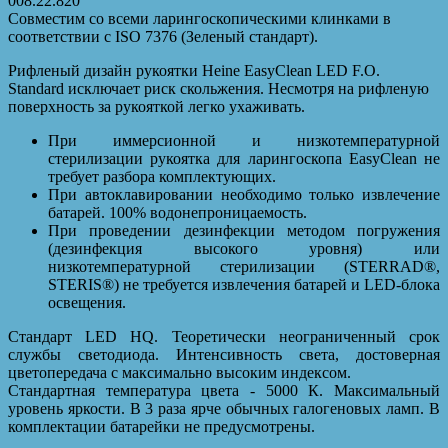
008.22.820
Совместим со всеми ларингоскопическими клинками в
соответствии с ISO 7376 (Зеленый стандарт).
Рифленый дизайн рукоятки Heine EasyClean LED F.O.
Standard исключает риск скольжения. Несмотря на рифленую
поверхность за рукояткой легко ухаживать.
При иммерсионной и низкотемпературной
стерилизации рукоятка для ларингоскопа EasyClean не
требует разбора комплектующих.
При автоклавировании необходимо только извлечение
батарей. 100% водонепроницаемость.
При проведении дезинфекции методом погружения
(дезинфекция высокого уровня) или
низкотемпературной стерилизации (STERRAD®,
STERIS®) не требуется извлечения батарей и LED-блока
освещения.
Стандарт LED HQ. Теоретически неограниченный срок
службы светодиода. Интенсивность света, достоверная
цветопередача с максимально высоким индексом.
Стандартная температура цвета - 5000 К. Максимальный
уровень яркости. В 3 раза ярче обычных галогеновых ламп. В
комплектации батарейки не предусмотрены.