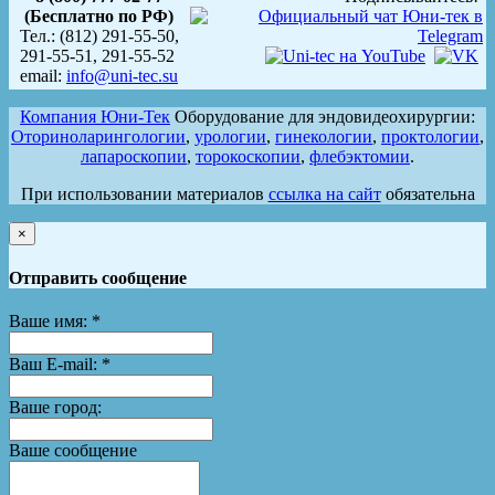
(Бесплатно по РФ)
Тел.: (812) 291-55-50,
291-55-51, 291-55-52
email:
info@uni-tec.su
Компания Юни-Тек
Оборудование для эндовидеохирургии:
Оториноларингологии
,
урологии
,
гинекологии
,
проктологии
,
лапароскопии
,
торокоскопии
,
флебэктомии
.
При использовании материалов
ссылка на сайт
обязательна
×
Отправить сообщение
Ваше имя:
*
Ваш E-mail:
*
Ваше город:
Ваше сообщение