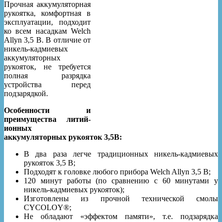
Прочная аккумуляторная
рукоятка, комфортная в
эксплуатации, подходит
ко всем насадкам Welch
Allyn 3,5 В. В отличие от
никель-кадмиевых
аккумуляторных
рукояток, не требуется
полная разрядка
устройства перед
подзарядкой.
Особенности и
преимущества литий-
ионных
аккумуляторных рукояток 3,5В:
В два раза легче традиционных никель-кадмиевых
рукояток 3,5 В;
Подходят к головке любого прибора Welch Allyn 3,5 В;
120 минут работы (по сравнению с 60 минутами у
никель-кадмиевых рукояток);
Изготовлены из прочной технической смолы
CYCOLOY®;
Не обладают «эффектом памяти», т.е. подзарядка