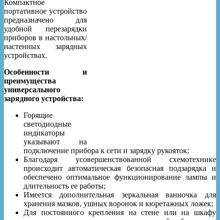
Компактное
портативное устройство
предназначено для
удобной перезарядки
приборов в настольных/
настенных зарядных
устройствах.
Особенности и
преимущества
универсального
зарядного устройства:
Горящие
светодиодные
индикаторы
указывают на
подключение прибора к сети и зарядку рукояток;
Благодаря усовершенствованной схемотехнике
происходит автоматическая безопасная подзарядка и
обеспечено оптимальное функционирование лампы и
длительность ее работы;
Имеется дополнительная зеркальная ванночка для
хранения мазков, ушных воронок и кюретажных ложек;
Для постоянного крепления на стене или на шкафу