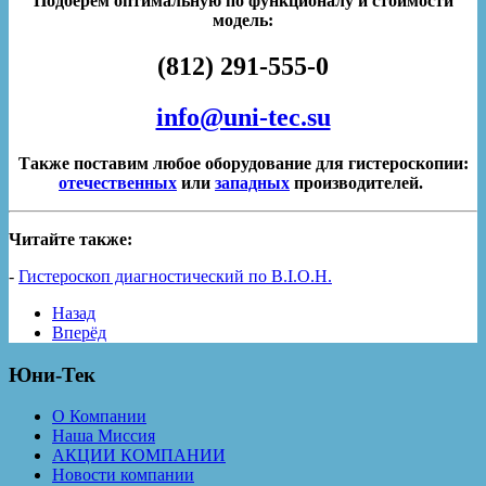
Подберем оптимальную по функционалу и стоимости
модель:
(812) 291-555-0
info@uni-tec.su
Также поставим любое оборудование для гистероскопии:
отечественных
или
западных
производителей.
Читайте также:
-
Гистероскоп диагностический по B.I.O.H.
Назад
Вперёд
Юни-Тек
О Компании
Наша Миссия
АКЦИИ КОМПАНИИ
Новости компании