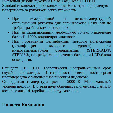
Рифленый дизайн рукоятки Heine EasyClean LED F.O.
Standard исключает риск скольжения. Несмотря на рифленую
поверхность за рукояткой легко ухаживать.
При иммерсионной и низкотемпературной
стерилизации рукоятка для ларингоскопа EasyClean не
требует разбора комплектующих.
При автоклавировании необходимо только извлечение
батарей. 100% водонепроницаемость.
При проведении дезинфекции методом погружения
(дезинфекция высокого уровня) или
низкотемпературной стерилизации (STERRAD®,
STERIS®) не требуется извлечения батарей и LED-блока
освещения.
Стандарт LED HQ. Теоретически неограниченный срок
службы светодиода. Интенсивность света, достоверная
цветопередача с максимально высоким индексом.
Стандартная температура цвета - 5000 К. Максимальный
уровень яркости. В 3 раза ярче обычных галогеновых ламп. В
комплектации батарейки не предусмотрены.
Новости Компании