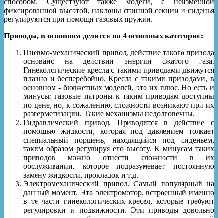
способом. Существуют также модели, с неизменной
фиксированной высотой, наклоны спинной секции и сиденья
регулируются при помощи газовых пружин.
Приводы, в основном делятся на 4 основных категории:
Пневмо-механический привод, действие такого привода
основано на действии энергии сжатого газа.
Гинекологические кресла с такими приводами движутся
плавно и бесперебойно. Кресла с такими приводами, в
основном - бюджетных моделей, это их плюс. Но есть и
минусы: газовые патроны к таким приводам доступны
по цене, но, к сожалению, сложности возникают при их
разгерметизации. Такие механизмы недолговечны.
Гидравлический привод. Приводится в действие с
помощью жидкости, которая под давлением толкает
специальный поршень, находящийся под сиденьем,
таким образом регулируя его высоту. К минусам таких
приводов можно отнести сложности в их
обслуживании, которое подразумевает постоянную
замену жидкости, прокладок и т.д.
Электромеханический привод. Самый популярный на
данный момент. Это электромотор, встроенный именно
в те части гинекологических кресел, которые требуют
регулировки и подвижности. Эти приводы довольно