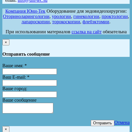
email:
info@uni-tec.su
Компания Юни-Тек
Оборудование для эндовидеохирургии:
Оториноларингологии
,
урологии
,
гинекологии
,
проктологии
,
лапароскопии
,
торокоскопии
,
флебэктомии
.
При использовании материалов
ссылка на сайт
обязательна
×
Отправить сообщение
Ваше имя:
*
Ваш E-mail:
*
Ваше город:
Ваше сообщение
Отмена
Отправить
×