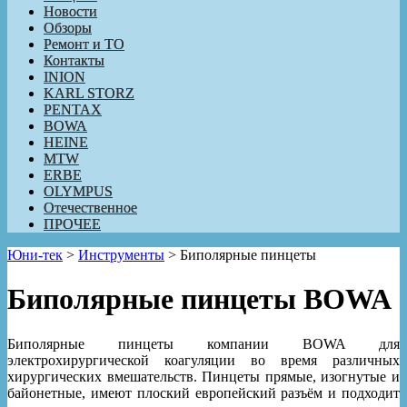
Новости
Обзоры
Ремонт и ТО
Контакты
INION
KARL STORZ
PENTAX
BOWA
HEINE
MTW
ERBE
OLYMPUS
Отечественное
ПРОЧЕЕ
Юни-тек
>
Инструменты
>
Биполярные пинцеты
Биполярные пинцеты BOWA
Биполярные пинцеты компании BOWA для
электрохирургической коагуляции во время различных
хирургических вмешательств. Пинцеты прямые, изогнутые и
байонетные, имеют плоский европейский разъём и подходит