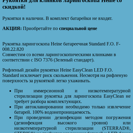
Рукоятки для клинков ларингоскопа Heine со
скидкой!
Рукоятки в наличии. В комплект батарейки не входят.
АКЦИЯ:
Приобретайте по
специальной цене
Рукоятка ларингоскопа Heine батареечная Standard F.O. F-
008.22.820
Совместим со всеми ларингоскопическими клинками в
соответствии с ISO 7376 (Зеленый стандарт).
Рифленый дизайн рукоятки Heine EasyClean LED F.O.
Standard исключает риск скольжения. Несмотря на рифленую
поверхность за рукояткой легко ухаживать.
При иммерсионной и низкотемпературной
стерилизации рукоятка для ларингоскопа EasyClean не
требует разбора комплектующих.
При автоклавировании необходимо только извлечение
батарей. 100% водонепроницаемость.
При проведении дезинфекции методом погружения
(дезинфекция высокого уровня) или
низкотемпературной стерилизации (STERRAD®,