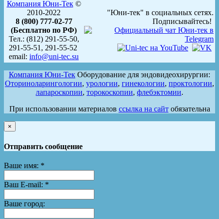
Компания Юни-Тек
©
2010-2022
"Юни-тек" в социальных сетях.
8 (800) 777-02-77
Подписывайтесь!
(Бесплатно по РФ)
Тел.: (812) 291-55-50,
291-55-51, 291-55-52
email:
info@uni-tec.su
Компания Юни-Тек
Оборудование для эндовидеохирургии:
Оториноларингологии
,
урологии
,
гинекологии
,
проктологии
,
лапароскопии
,
торокоскопии
,
флебэктомии
.
При использовании материалов
ссылка на сайт
обязательна
×
Отправить сообщение
Ваше имя:
*
Ваш E-mail:
*
Ваше город: