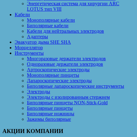
Энергетическая система для хирургии ARC
LOTUS тип VIII
Кабели
Монополярные кабели
Биполярные кабели
Кабели для нейтральных электродов
Адаптеры
Эвакуатор дыма SHE SHA
Морцеллятор
Инструменты
Многоразовые держатели электродов
Одноразовые держатели электродов
Артроскопические электроды
Монополярные пинцеты
Лапароскопические электроды
Биполярные лапароскопические инструменты
Электроды
Электроды с изолированным стержнем
Биполярные пинцеты NON-Stick-Gold
Биполярные пинцеты
Биполярные ножницы
Зажимы биполярные
АКЦИИ КОМПАНИИ