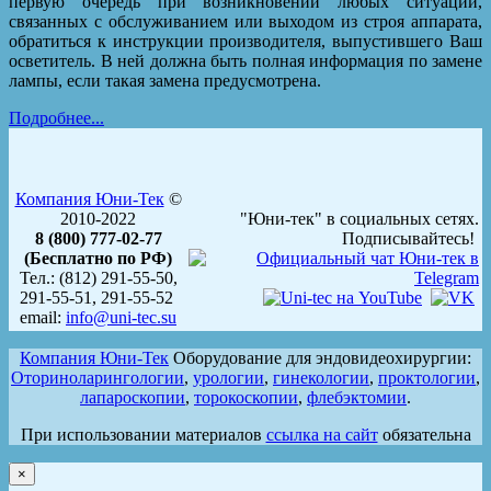
первую очередь при возникновении любых ситуаций,
связанных с обслуживанием или выходом из строя аппарата,
обратиться к инструкции производителя, выпустившего Ваш
осветитель. В ней должна быть полная информация по замене
лампы, если такая замена предусмотрена.
Подробнее...
Компания Юни-Тек
©
2010-2022
"Юни-тек" в социальных сетях.
8 (800) 777-02-77
Подписывайтесь!
(Бесплатно по РФ)
Тел.: (812) 291-55-50,
291-55-51, 291-55-52
email:
info@uni-tec.su
Компания Юни-Тек
Оборудование для эндовидеохирургии:
Оториноларингологии
,
урологии
,
гинекологии
,
проктологии
,
лапароскопии
,
торокоскопии
,
флебэктомии
.
При использовании материалов
ссылка на сайт
обязательна
×