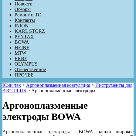
Новости
Обзоры
Ремонт и ТО
Контакты
INION
KARL STORZ
PENTAX
BOWA
HEINE
MTW
ERBE
OLYMPUS
Отечественное
ПРОЧЕЕ
Юни-тек
>
Аргоноплазменная коагуляция
>
Инструменты для
ARC PLUS
>
Аргоноплазменные электроды
Аргоноплазменные
электроды BOWA
Аргоноплазменные электроды BOWA нашли широкое