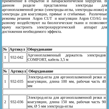
применение в открытой и лапараскопической хирургии. В
данном разделе представлены электроды для
аргоноплазменной резки (электроды-иглы, электроды-ножи) и
электроды для коагуляции, прямые и сгибаемые. Различные
режимы резания Argon CUT и коагуляции Argon COAG по
разному воздействуют на биологические ткани и позволяют
врачу настроить электрохирургический аппарат для
достижения необходимого эффекта.
№
Артикул
Оборудование
Аргоноплазменный держатель электродов
1
932-042
COMFORT, кабель 3,5 м
№
Артикул
Оборудование
Электрод-игла для аргоноплазменной резки и
1
932-035
коагуляции, длина 100 мм, рабочая часть 40
мм
Электрод-игла для аргоноплазменной резки и
2
932-036
коагуляции, длина 150 мм, рабочая часть 90
мм, Ø 5 мм электрода-иглы