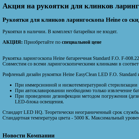
Акция на рукоятки для клинков ларинг
Рукоятки для клинков ларингоскопа Heine со ски
Рукоятки в наличии. В комплект батарейки не входят.
АКЦИЯ:
Приобретайте по
специальной цене
Рукоятка ларингоскопа Heine батареечная Standard F.O. F-008.2
Совместим со всеми ларингоскопическими клинками в соответс
Рифленый дизайн рукоятки Heine EasyClean LED F.O. Standard 
При иммерсионной и низкотемпературной стерилизации р
При автоклавировании необходимо только извлечение ба
При проведении дезинфекции методом погружения (дези
LED-блока освещения.
Стандарт LED HQ. Теоретически неограниченный срок службы 
Стандартная температура цвета - 5000 К. Максимальный уровен
Новости Компании