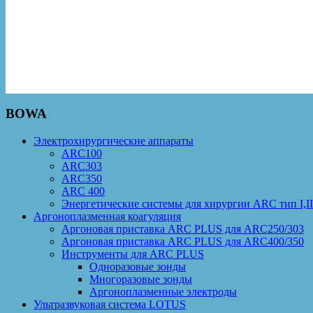
BOWA
Электрохирургические аппараты
ARC100
ARC303
ARC350
ARC 400
Энергетические системы для хирургии ARC тип I,II
Аргоноплазменная коагуляция
Аргоновая приставка ARC PLUS для ARC250/303
Аргоновая приставка ARC PLUS для ARC400/350
Инструменты для ARC PLUS
Одноразовые зонды
Многоразовые зонды
Аргоноплазменные электроды
Ультразвуковая система LOTUS