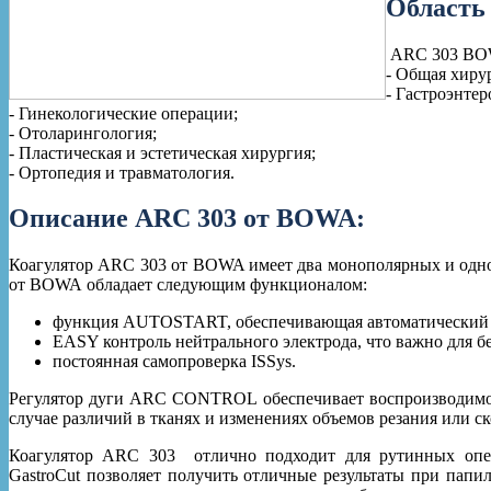
Область
ARC 303 BOWA
- Общая хиру
- Гастроэнтер
- Гинекологические операции;
- Отоларингология;
- Пластическая и эстетическая хирургия;
- Ортопедия и травматология.
Описание ARC 303 от BOWA:
Коагулятор ARC 303 от BOWA имеет два монополярных и одно 
от BOWA обладает следующим функционалом:
функция AUTOSTART, обеспечивающая автоматический з
EASY контроль нейтрального электрода, что важно для б
постоянная самопроверка ISSys.
Регулятор дуги ARC CONTROL обеспечивает воспроизводимое
случае различий в тканях и изменениях объемов резания или 
Коагулятор ARC 303 отлично подходит для рутинных опера
GastroCut позволяет получить отличные результаты при пап