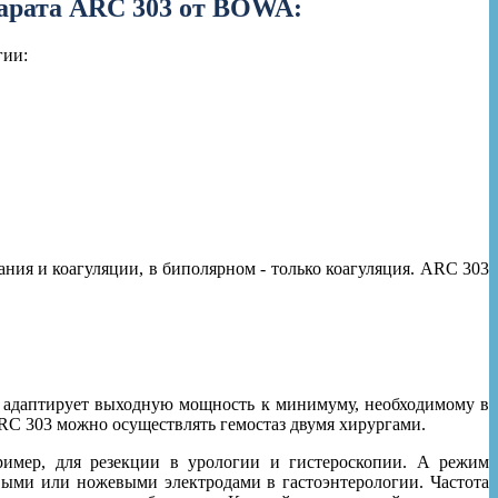
арата ARC 303 от BOWA:
гии:
ия и коагуляции, в биполярном - только коагуляция. ARC 303
 адаптирует выходную мощность к минимуму, необходимому в
RC 303 можно осуществлять гемостаз двумя хирургами.
ример, для резекции в урологии и гистероскопии. А режим
выми или ножевыми электродами в гастоэнтерологии. Частота