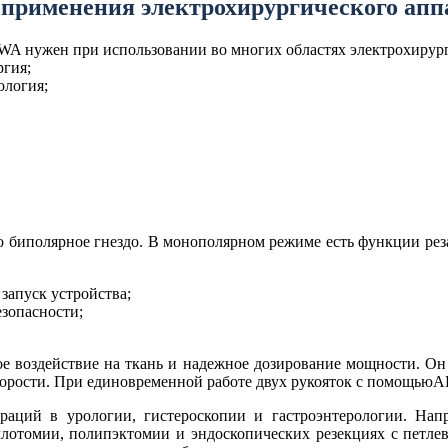
 применения электрохирургического апп
 нужен при использовании во многих областях электрохирур
ргия;
ология;
биполярное гнездо. В монополярном режиме есть функции резан
апуск устройства;
езопасности;
 воздействие на ткань и надежное дозирование мощности. Он
скорости. При единовременной работе двух рукояток с помощьюA
ций в урологии, гистероскопии и гастроэнтерологии. Нап
иллотомии, полипэктомии и эндоскопических резекциях с петле