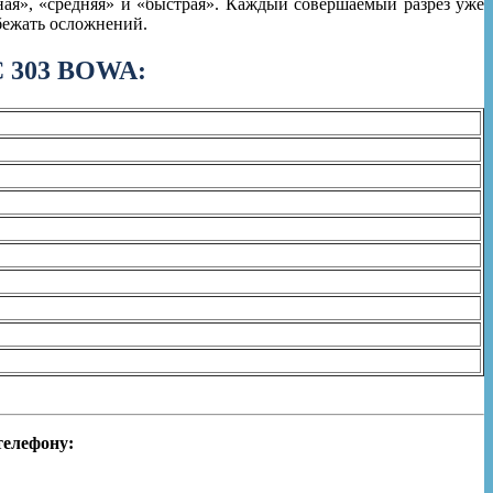
ная», «средняя» и «быстрая». Каждый совершаемый разрез уже
бежать осложнений.
C 303 BOWA:
телефону: