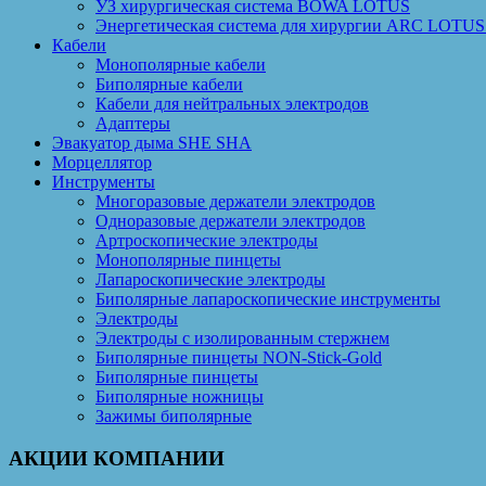
УЗ хирургическая система BOWA LOTUS
Энергетическая система для хирургии ARC LOTUS 
Кабели
Монополярные кабели
Биполярные кабели
Кабели для нейтральных электродов
Адаптеры
Эвакуатор дыма SHE SHA
Морцеллятор
Инструменты
Многоразовые держатели электродов
Одноразовые держатели электродов
Артроскопические электроды
Монополярные пинцеты
Лапароскопические электроды
Биполярные лапароскопические инструменты
Электроды
Электроды с изолированным стержнем
Биполярные пинцеты NON-Stick-Gold
Биполярные пинцеты
Биполярные ножницы
Зажимы биполярные
АКЦИИ КОМПАНИИ