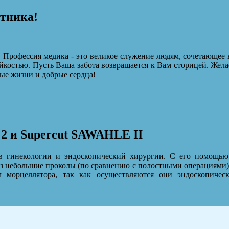
отника!
 Профессия медика - это великое служение людям, сочетающее 
йкостью. Пусть Ваша забота возвращается к Вам сторицей. Жела
ые жизни и добрые сердца!
G2 и Supercut SAWAHLE II
в гинекологии и эндоскопический хирургии. С его помощью
ез небольшие проколы (по сравнению с полостными операциями),
м морцеллятора, так как осуществляются они эндоскопичес