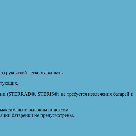
за рукояткой легко ухаживать.
ктующих.
ции (STERRAD®, STERIS®) не требуется извлечения батарей и
с максимально высоким индексом.
тации батарейки не предусмотрены.