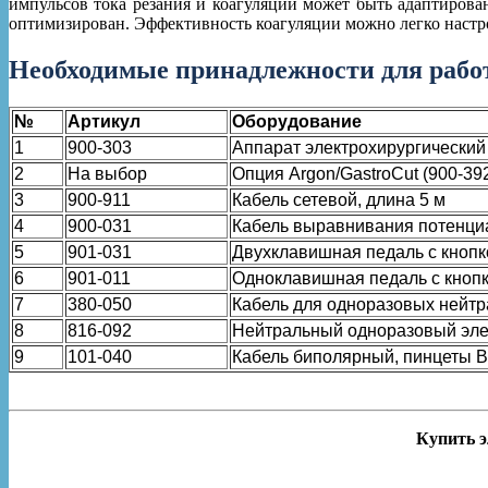
импульсов тока резания и коагуляции может быть адаптирова
оптимизирован. Эффективность коагуляции можно легко настро
Необходимые принадлежности для рабо
№
Артикул
Оборудование
1
900-303
Аппарат электрохирургический
2
На выбор
Опция Argon/GastroCut (900-39
3
900-911
Кабель сетевой, длина 5 м
4
900-031
Кабель выравнивания потенциа
5
901-031
Двухклавишная педаль с кнопко
6
901-011
Одноклавишная педаль с кнопк
7
380-050
Кабель для одноразовых нейтр
8
816-092
Нейтральный одноразовый элект
9
101-040
Кабель биполярный, пинцеты B
Купить э