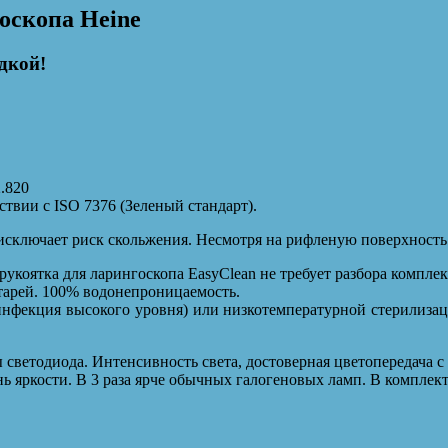
оскопа Heine
дкой!
2.820
твии с ISO 7376 (Зеленый стандарт).
исключает риск скольжения. Несмотря на рифленую поверхность 
укоятка для ларингоскопа EasyClean не требует разбора компле
тарей. 100% водонепроницаемость.
нфекция высокого уровня) или низкотемпературной стерилиза
светодиода. Интенсивность света, достоверная цветопередача 
ь яркости. В 3 раза ярче обычных галогеновых ламп. В комплек