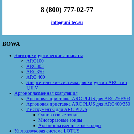
8 (800) 777-02-77
info@uni-tec.su
BOWA
Электрохирургические аппараты
ARC100
ARC303
ARC350
ARC 400
Энергетические системы для хирургии ARC тип
I,III,V
Аргоноплазменная коагуляция
Аргоновая приставка ARC PLUS для ARC250/303
Аргоновая приставка ARC PLUS для ARC400/350
Инструменты для ARC PLUS
Одноразовые зонды
Многоразовые зонды
Аргоноплазменные электроды
Ультразвуковая система LOTUS