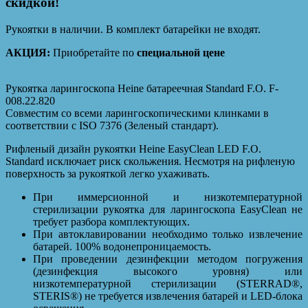
скидкой!
Рукоятки в наличии. В комплект батарейки не входят.
АКЦИЯ:
Приобретайте по
специальной цене
Рукоятка ларингоскопа Heine батареечная Standard F.O. F-
008.22.820
Совместим со всеми ларингоскопическими клинками в
соответствии с ISO 7376 (Зеленый стандарт).
Рифленый дизайн рукоятки Heine EasyClean LED F.O.
Standard исключает риск скольжения. Несмотря на рифленую
поверхность за рукояткой легко ухаживать.
При иммерсионной и низкотемпературной
стерилизации рукоятка для ларингоскопа EasyClean не
требует разбора комплектующих.
При автоклавировании необходимо только извлечение
батарей. 100% водонепроницаемость.
При проведении дезинфекции методом погружения
(дезинфекция высокого уровня) или
низкотемпературной стерилизации (STERRAD®,
STERIS®) не требуется извлечения батарей и LED-блока