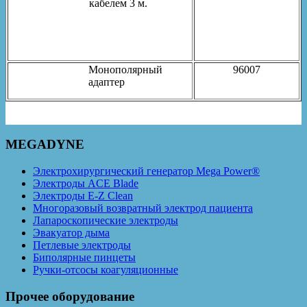
кабелем 3 м.
Монополярный
96007
адаптер
MEGADYNE
Электрохирургический генератор Mega Power®
Электроды ACE Blade
Электроды E-Z Clean
Многоразовый возвратный электрод пациента
Лапароскопические электроды
Эвакуатор дыма
Петлевые электроды
Биполярные пинцеты
Ручки-отсосы коагуляционные
Прочее оборудование