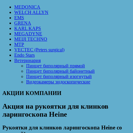
MEDONICA
WELCH ALLYN
EMS
GRENA
KARL KAPS
MEGADYNE
MEIJI TECHNO
MTP
VECTEC (Peters surgical)
Endo Stars
Ветеринария
Пинцет биполярный прямой
Пинцет биполярный байонетный
Пинцет биполярный изогнутый
Видеокамеры эндоскопические
АКЦИИ КОМПАНИИ
Акция на рукоятки для клинков
ларингоскопа Heine
Рукоятки для клинков ларингоскопа Heine со