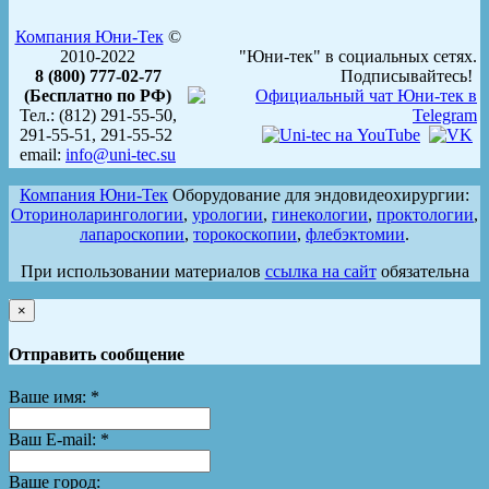
Компания Юни-Тек
©
2010-2022
"Юни-тек" в социальных сетях.
8 (800) 777-02-77
Подписывайтесь!
(Бесплатно по РФ)
Тел.: (812) 291-55-50,
291-55-51, 291-55-52
email:
info@uni-tec.su
Компания Юни-Тек
Оборудование для эндовидеохирургии:
Оториноларингологии
,
урологии
,
гинекологии
,
проктологии
,
лапароскопии
,
торокоскопии
,
флебэктомии
.
При использовании материалов
ссылка на сайт
обязательна
×
Отправить сообщение
Ваше имя:
*
Ваш E-mail:
*
Ваше город: