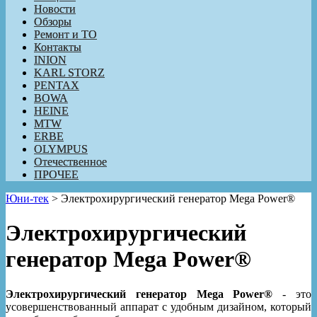
Новости
Обзоры
Ремонт и ТО
Контакты
INION
KARL STORZ
PENTAX
BOWA
HEINE
MTW
ERBE
OLYMPUS
Отечественное
ПРОЧЕЕ
Юни-тек
>
Электрохирургический генератор Mega Power®
Электрохирургический
генератор Mega Power®
Электрохирургический генератор Mega Power®
- это
усовершенствованный аппарат с удобным дизайном, который