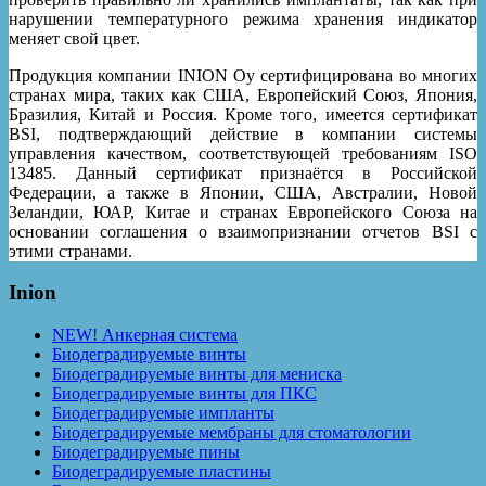
нарушении температурного режима хранения индикатор
меняет свой цвет.
Продукция компании INION Oy сертифицирована во многих
странах мира, таких как США, Европейский Союз, Япония,
Бразилия, Китай и Россия. Кроме того, имеется сертификат
BSI, подтверждающий действие в компании системы
управления качеством, соответствующей требованиям ISO
13485. Данный сертификат признаётся в Российской
Федерации, а также в Японии, США, Австралии, Новой
Зеландии, ЮАР, Китае и странах Европейского Союза на
основании соглашения о взаимопризнании отчетов BSI с
этими странами.
Inion
NEW! Анкерная система
Биодеградируемые винты
Биодеградируемые винты для мениска
Биодеградируемые винты для ПКС
Биодеградируемые импланты
Биодеградируемые мембраны для стоматологии
Биодеградируемые пины
Биодеградируемые пластины