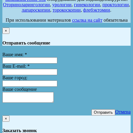
Оториноларингологии
,
урологии
,
гинекологии
,
проктологии
,
лапароскопии
,
торокоскопии
,
флебэктомии
.
При использовании материалов
ссылка на сайт
обязательна
×
Отправить сообщение
Ваше имя:
*
Ваш E-mail:
*
Ваше город:
Ваше сообщение
Отмена
Отправить
×
Заказать звонок