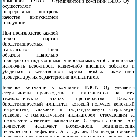
Компания INION Oy
осуществляет
непрерывный контроль
качества выпускаемой
продукции.
При производстве каждой
новой партии
биодеградируемых
имплантатов Inion
образцы тщательно
проверяются под мощными микроскопами, чтобы полностью
исключить вероятность каких-либо внешних дефектов и
убедиться в качественной нарезке резьбы. Также идет
проверка других характеристик имплантатов.
Большое внимание в компании INION Oy уделяется
стерильности производства и имплантатов на всех
технологических этапах производства. Каждый
биодеградируемый имплантат, который получает конечный
потребитель, упакован в индивидуальную стерильную
упаковку с температурным индикатором, отвечающим за
правильное хранение имплантатов. С одной стороны, это
полностью исключает возможность возникновения
перекрестной инфекции. А с другой, Вы всегда сможете
проверить правильно ли хранились имплантаты, так как при