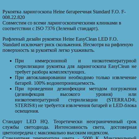
Рукоятка ларингоскопа Heine батареечная Standard F.O. F-
008.22.820
Совместим со всеми ларингоскопическими клинками в
соответствии с ISO 7376 (Зеленый стандарт).
Рифленый дизайн рукоятки Heine EasyClean LED F.O.
Standard исключает риск скольжения. Несмотря на рифленую
поверхность за рукояткой легко ухаживать.
При иммерсионной и низкотемпературной
стерилизации рукоятка для ларингоскопа EasyClean не
требует разбора комплектующих.
При автоклавировании необходимо только извлечение
батарей. 100% водонепроницаемость.
При проведении дезинфекции методом погружения
(дезинфекция высокого уровня) или
низкотемпературной стерилизации (STERRAD®,
STERIS®) не требуется извлечения батарей и LED-блока
освещения.
Стандарт LED HQ. Теоретически неограниченный срок
службы светодиода. Интенсивность света, достоверная
цветопередача с максимально высоким индексом.
Стандартная температура цвета - 5000 К. Максимальный