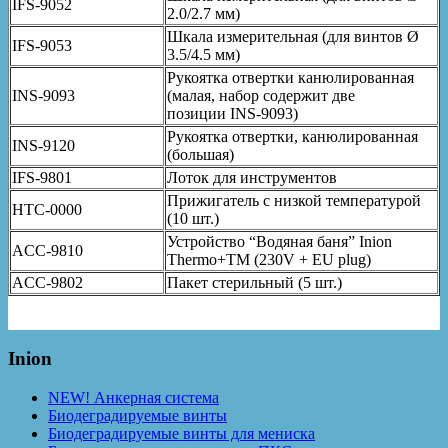
IFS-9052
2.0/2.7 мм)
Шкала измерительная (для винтов Ø
IFS-9053
3.5/4.5 мм)
Рукоятка отвертки канюлированная
INS-9093
(малая, набор содержит две
позиции INS-9093)
Рукоятка отвертки, канюлированная
INS-9120
(большая)
IFS-9801
Лоток для инструментов
Прижигатель с низкой температурой
HTC-0000
(10 шт.)
Устройство “Водяная баня” Inion
ACC-9810
Thermo+TM (230V + EU plug)
ACC-9802
Пакет стерильный (5 шт.)
Inion
NEW! Анкерная система
Биодеградируемые винты
Биодеградируемые винты для мениска