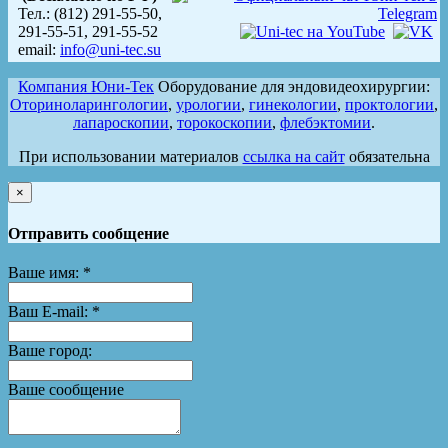
Тел.: (812) 291-55-50,
291-55-51, 291-55-52
email:
info@uni-tec.su
Компания Юни-Тек
Оборудование для эндовидеохирургии:
Оториноларингологии
,
урологии
,
гинекологии
,
проктологии
,
лапароскопии
,
торокоскопии
,
флебэктомии
.
При использовании материалов
ссылка на сайт
обязательна
×
Отправить сообщение
Ваше имя:
*
Ваш E-mail:
*
Ваше город:
Ваше сообщение