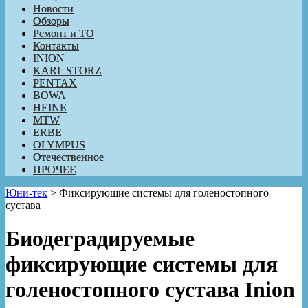
Новости
Обзоры
Ремонт и ТО
Контакты
INION
KARL STORZ
PENTAX
BOWA
HEINE
MTW
ERBE
OLYMPUS
Отечественное
ПРОЧЕЕ
Юни-тек
>
Фиксирующие системы для голеностопного
сустава
Биодеградируемые
фиксирующие системы для
голеностопного сустава Inion