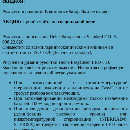
скидкой!
Рукоятки в наличии. В комплект батарейки не входят.
АКЦИЯ:
Приобретайте по
специальной цене
Рукоятка ларингоскопа Heine батареечная Standard F.O. F-
008.22.820
Совместим со всеми ларингоскопическими клинками в
соответствии с ISO 7376 (Зеленый стандарт).
Рифленый дизайн рукоятки Heine EasyClean LED F.O.
Standard исключает риск скольжения. Несмотря на рифленую
поверхность за рукояткой легко ухаживать.
При иммерсионной и низкотемпературной
стерилизации рукоятка для ларингоскопа EasyClean не
требует разбора комплектующих.
При автоклавировании необходимо только извлечение
батарей. 100% водонепроницаемость.
При проведении дезинфекции методом погружения
(дезинфекция высокого уровня) или
низкотемпературной стерилизации (STERRAD®,
STERIS®) не требуется извлечения батарей и LED-блока
освещения.