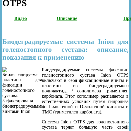
OTPS
Видео
Описание
Пр
Биодеградируемые системы Inion для
голеностопного сустава: описание,
показания к применению
Биодеградируемые системы фиксации
голеностопного сустава Inion OTPS
включают в себя фиксационные винты и
пластины из биодеградируемого
полилактида / сополимера триметилен
карбоната. Этот сополимер распадается в
естественных условиях путем гидролиза
до L-молочной и D-молочной кислоты и
TMC (триметилен карбоната).
Система Inion OTPS для голеностопного
сустава теряет большую часть своей