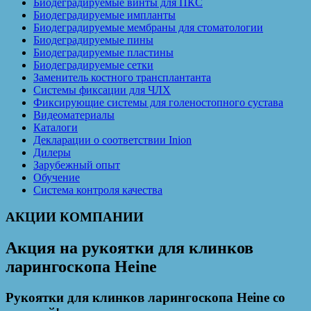
Биодеградируемые винты для ПКС
Биодеградируемые импланты
Биодеградируемые мембраны для стоматологии
Биодеградируемые пины
Биодеградируемые пластины
Биодеградируемые сетки
Заменитель костного трансплантанта
Системы фиксации для ЧЛХ
Фиксирующие системы для голеностопного сустава
Видеоматериалы
Каталоги
Декларации о соответствии Inion
Дилеры
Зарубежный опыт
Обучение
Система контроля качества
АКЦИИ КОМПАНИИ
Акция на рукоятки для клинков
ларингоскопа Heine
Рукоятки для клинков ларингоскопа Heine со