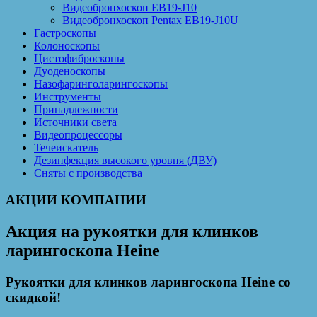
Видеобронхоскоп EB19-J10
Видеобронхоскоп Pentax EB19-J10U
Гастроскопы
Колоноскопы
Цистофиброскопы
Дуоденоскопы
Назофаринголарингоскопы
Инструменты
Принадлежности
Источники света
Видеопроцессоры
Течеискатель
Дезинфекция высокого уровня (ДВУ)
Сняты с производства
АКЦИИ КОМПАНИИ
Акция на рукоятки для клинков
ларингоскопа Heine
Рукоятки для клинков ларингоскопа Heine со
скидкой!