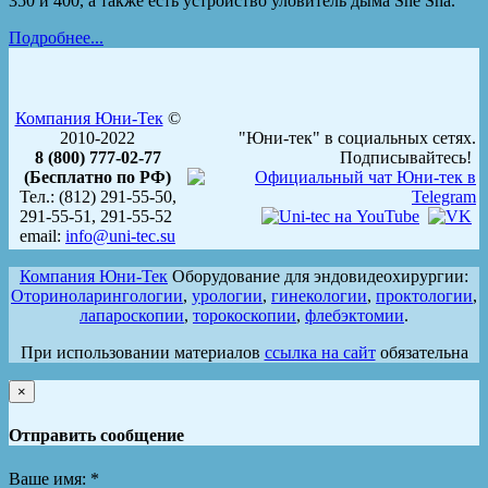
350 и 400, а также есть устройство уловитель дыма She Sha.
Подробнее...
Компания Юни-Тек
©
2010-2022
"Юни-тек" в социальных сетях.
8 (800) 777-02-77
Подписывайтесь!
(Бесплатно по РФ)
Тел.: (812) 291-55-50,
291-55-51, 291-55-52
email:
info@uni-tec.su
Компания Юни-Тек
Оборудование для эндовидеохирургии:
Оториноларингологии
,
урологии
,
гинекологии
,
проктологии
,
лапароскопии
,
торокоскопии
,
флебэктомии
.
При использовании материалов
ссылка на сайт
обязательна
×
Отправить сообщение
Ваше имя:
*