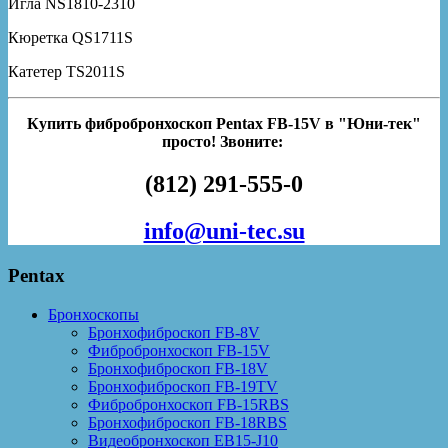
Игла NS1810-2310
Кюретка QS1711S
Катетер TS2011S
Купить фибробронхоскоп Pentax FB-15V в "Юни-тек"
просто! Звоните:
(812) 291-555-0
info@uni-tec.su
Pentax
Бронхоскопы
Бронхофиброскоп FB-8V
Фибробронхоскоп FB-15V
Бронхофиброскоп FB-18V
Бронхофиброскоп FB-19TV
Фибробронхоскоп FB-15RBS
Бронхофиброскоп FB-18RBS
Видеобронхоскоп EB15-J10