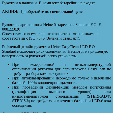
Рукоятки в наличии. В комплект батарейки не входят.
АКЦИЯ:
Приобретайте по
специальной цене
Рукоятка ларингоскопа Heine батареечная Standard F.O. F-
008.22.820
Совместим со всеми ларингоскопическими клинками в
соответствии с ISO 7376 (Зеленый стандарт).
Рифленый дизайн рукоятки Heine EasyClean LED F.O.
Standard исключает риск скольжения. Несмотря на рифленую
поверхность за рукояткой легко ухаживать.
При иммерсионной и низкотемпературной
стерилизации рукоятка для ларингоскопа EasyClean не
требует разбора комплектующих.
При автоклавировании необходимо только извлечение
батарей. 100% водонепроницаемость.
При проведении дезинфекции методом погружения
(дезинфекция высокого уровня) или
низкотемпературной стерилизации (STERRAD®,
STERIS®) не требуется извлечения батарей и LED-блока
освещения.