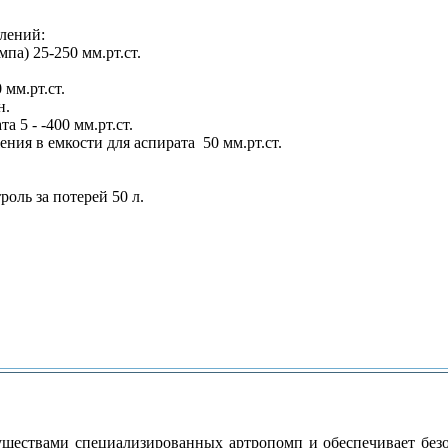
лений:
па) 25-250 мм.рт.ст.
мм.рт.ст.
н.
 5 - -400 мм.рт.ст.
ия в емкости для аспирата 50 мм.рт.ст.
роль за потерей 50 л.
уществами специализированных артропомп и обеспечивает без