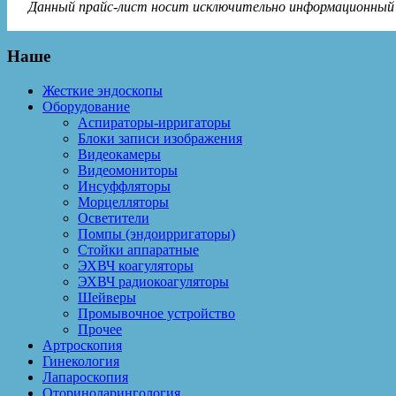
Данный прайс-лист носит исключительно информационный х
Наше
Жесткие эндоскопы
Оборудование
Аспираторы-ирригаторы
Блоки записи изображения
Видеокамеры
Видеомониторы
Инсуффляторы
Морцелляторы
Осветители
Помпы (эндоирригаторы)
Стойки аппаратные
ЭХВЧ коагуляторы
ЭХВЧ радиокоагуляторы
Шейверы
Промывочное устройство
Прочее
Артроскопия
Гинекология
Лапароскопия
Оториноларингология