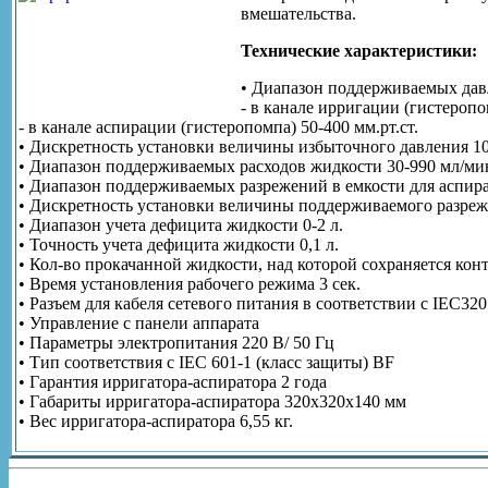
вмешательства.
Технические характеристики:
• Диапазон поддерживаемых дав
- в канале ирригации (гистеропом
- в канале аспирации (гистеропомпа) 50-400 мм.рт.ст.
• Дискретность установки величины избыточного давления 10 
• Диапазон поддерживаемых расходов жидкости 30-990 мл/ми
• Диапазон поддерживаемых разрежений в емкости для аспирата
• Дискретность установки величины поддерживаемого разрежен
• Диапазон учета дефицита жидкости 0-2 л.
• Точность учета дефицита жидкости 0,1 л.
• Кол-во прокачанной жидкости, над которой сохраняется конт
• Время установления рабочего режима 3 сек.
• Разъем для кабеля сетевого питания в соответствии с IEC320
• Управление с панели аппарата
• Параметры электропитания 220 В/ 50 Гц
• Тип соответствия с IEC 601-1 (класс защиты) BF
• Гарантия ирригатора-аспиратора 2 года
• Габариты ирригатора-аспиратора 320х320х140 мм
• Вес ирригатора-аспиратора 6,55 кг.