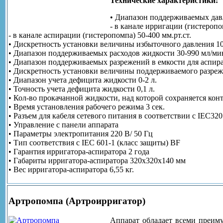
Технические характеристики:
• Диапазон поддерживаемых дав
- в канале ирригации (гистеропом
- в канале аспирации (гистеропомпа) 50-400 мм.рт.ст.
• Дискретность установки величины избыточного давления 10 
• Диапазон поддерживаемых расходов жидкости 30-990 мл/ми
• Диапазон поддерживаемых разрежений в емкости для аспирата
• Дискретность установки величины поддерживаемого разрежен
• Диапазон учета дефицита жидкости 0-2 л.
• Точность учета дефицита жидкости 0,1 л.
• Кол-во прокачанной жидкости, над которой сохраняется конт
• Время установления рабочего режима 3 сек.
• Разъем для кабеля сетевого питания в соответствии с IEC320
• Управление с панели аппарата
• Параметры электропитания 220 В/ 50 Гц
• Тип соответствия с IEC 601-1 (класс защиты) BF
• Гарантия ирригатора-аспиратора 2 года
• Габариты ирригатора-аспиратора 320х320х140 мм
• Вес ирригатора-аспиратора 6,55 кг.
Артропомпа (Артроирригатор)
Аппарат обладает всеми преим