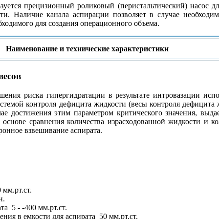
зуется прецизионный роликовый (перистальтический) насос дл
ти. Наличие канала аспирации позволяет в случае необходимо
бходимого для создания операционного объема.
Наименование и технические характеристики
весов
ения риска гипергидратации в результате интровазации испо
стемой контроля дефицита жидкости (весы контроля дефицита ж
чае достижения этим параметром критического значения, выд
 основе сравнения количества израсходованной жидкости и ко
ронное взвешивание аспирата.
мм.рт.ст.
н.
 5 - -400 мм.рт.ст.
ия в емкости для аспирата 50 мм.рт.ст.