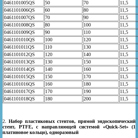
0461101005QS
50
70
11,5
0461101006QS
60
80
11,5
0461101007QS
70
90
11,5
0461101008QS
80
100
11,5
0461101009QS
90
110
11,5
0461101010QS
100
120
11,5
0461101011QS
110
130
11,5
0461101012QS
120
140
11,5
0461101013QS
130
150
11,5
0461101014QS
140
160
11,5
0461101015QS
150
170
11,5
0461101016QS
160
180
11,5
0461101017QS
170
190
11,5
0461101018QS
180
200
11,5
2.
Набор пластиковых стентов, прямой эндоскопический
стент, PTFE, с направляющей системой «Quick-Set» (1
платиновое кольцо), одноразовый