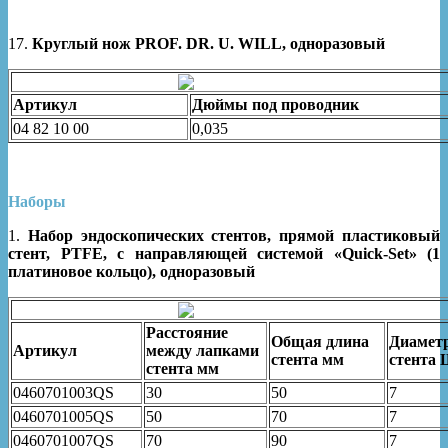
17.
Круглый нож PROF. DR. U. WILL, одноразовый
Артикул
Дюймы под проводник
04 82 10 00
0,035
Наборы
1.
Набор эндоскопических стентов, прямой пластиковый
стент, PTFE, с направляющей системой «Quick-Set» (1
платиновое кольцо), одноразовый
Расстояние
Общая длина
Диамет
Артикул
между лапками
стента мм
стента
стента мм
0460701003QS
30
50
7
0460701005QS
50
70
7
0460701007QS
70
90
7