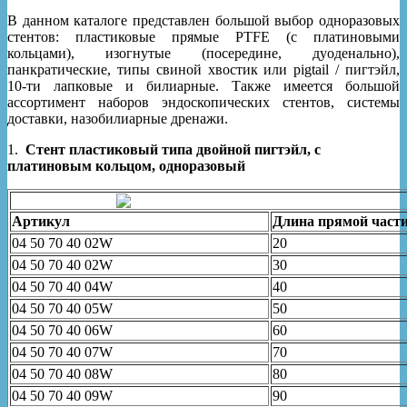
В данном каталоге представлен большой выбор одноразовых
стентов: пластиковые прямые PTFE (с платиновыми
кольцами), изогнутые (посередине, дуоденально),
панкратические, типы свиной хвостик или pigtail / пигтэйл,
10-ти лапковые и билиарные. Также имеется большой
ассортимент наборов эндоскопических стентов, системы
доставки, назобилиарные дренажи.
1.
Стент пластиковый типа двойной пигтэйл, c
платиновым кольцом, одноразовый
Артикул
Длина прямой части
04 50 70 40 02W
20
04 50 70 40 02W
30
04 50 70 40 04W
40
04 50 70 40 05W
50
04 50 70 40 06W
60
04 50 70 40 07W
70
04 50 70 40 08W
80
04 50 70 40 09W
90