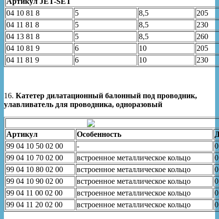
Артикул JET-SET
04 10 81 8
5
8,5
205
04 11 81 8
5
8,5
230
04 13 81 8
5
8,5
260
04 10 81 9
6
10
205
04 11 81 9
6
10
230
16.
Катетер дилатационный балонный под проводник,
улавливатель для проводника, одноразовый
Артикул
Особенность
Д
99 04 10 50 02 00
-
0
99 04 10 70 02 00
встроенное металлическое кольцо
0
99 04 10 80 02 00
встроенное металлическое кольцо
0
99 04 10 90 02 00
встроенное металлическое кольцо
0
99 04 11 00 02 00
встроенное металлическое кольцо
0
99 04 11 20 02 00
встроенное металлическое кольцо
0