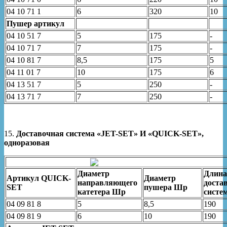
04 10 71 1
6
320
10
Пушер артикул
04 10 51 7
5
175
-
04 10 71 7
7
175
-
04 10 81 7
8,5
175
5
04 11 01 7
10
175
6
04 13 51 7
5
250
-
04 13 71 7
7
250
-
15.
Доставочная система «JET-SET» И «QUICK-SET»,
одноразовая
Диаметр
Длина
Артикул QUICK-
Диаметр
направляющего
доста
SET
пушера Шр
катетера Шр
систе
04 09 81 8
5
8,5
190
04 09 81 9
6
10
190