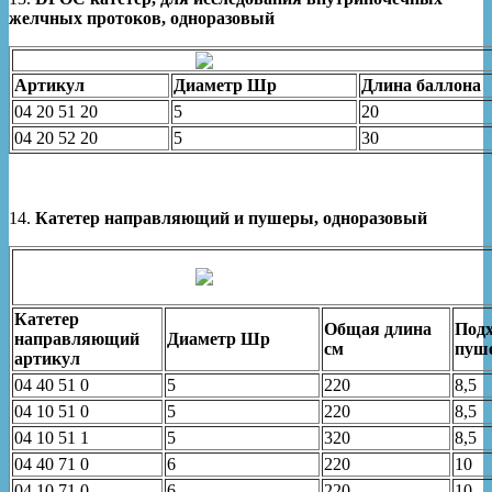
желчных протоков, одноразовый
Артикул
Диаметр Шр
Длина баллона
04 20 51 20
5
20
04 20 52 20
5
30
14.
Катетер направляющий и пушеры, одноразовый
Катетер
Общая длина
Подх
направляющий
Диаметр Шр
см
пуш
артикул
04 40 51 0
5
220
8,5
04 10 51 0
5
220
8,5
04 10 51 1
5
320
8,5
04 40 71 0
6
220
10
04 10 71 0
6
220
10