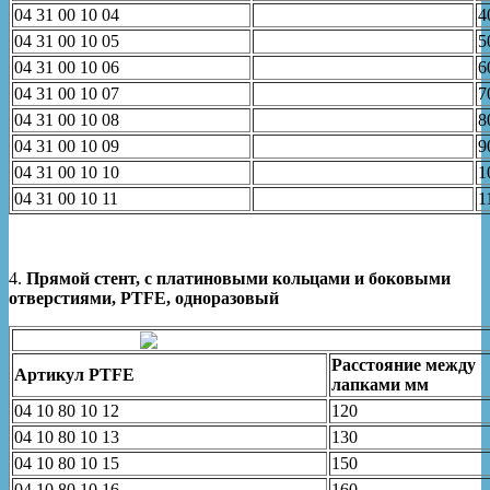
04 31 00 10 04
4
04 31 00 10 05
5
04 31 00 10 06
6
04 31 00 10 07
7
04 31 00 10 08
8
04 31 00 10 09
9
04 31 00 10 10
1
04 31 00 10 11
1
4.
Прямой стент, с платиновыми кольцами и боковыми
отверстиями, PTFE, одноразовый
Расстояние между
Артикул
PTFE
лапками мм
04 10 80 10 12
120
04 10 80 10 13
130
04 10 80 10 15
150
04 10 80 10 16
160