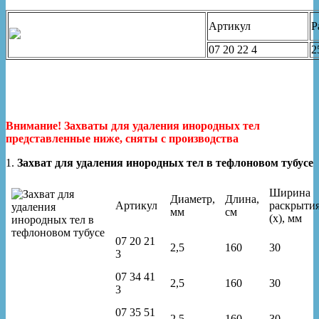
Артикул
Р
07 20 22 4
2
Внимание! Захваты для удаления инородных тел
представленные ниже, сняты с производства
1.
Захват для удаления инородных тел в тефлоновом тубусе
Ширина
Диаметр,
Длина,
Артикул
раскрыти
мм
см
(x), мм
07 20 21
2,5
160
30
3
07 34 41
2,5
160
30
3
07 35 51
2,5
160
30