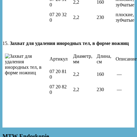
2,2
160
0
зубчатые
07 20 32
плоские,
2,2
230
0
зубчатые
15.
Захват для удаления инородных тел, в форме ножниц
Диаметр,
Длина,
Артикул
Описание
мм
см
07 20 81
2,2
160
—
0
07 20 82
2,2
230
—
0
MTW Endoskopie