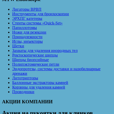
Лигаторы ВРВП
Инструменты для бронхоскопии
ЭРХПГ катетеры
Стенты системы «Quick-Set»
Папиллотомы
Ножи для резекции
Принадлежности
Иглы, инъекторы
Щетки
Захваты для удаления инородных тел
Ректоскопические щипцы
Щипцы биопсийные
Полипэктомические петли
Эндопротезы, системы доставки и назобилиарные
дренажи
Литотрипторы
Баллонные экстракторы камней
Корзины для удаления камней
Проводники
АКЦИИ КОМПАНИИ
Акция на рукоятки для клинков