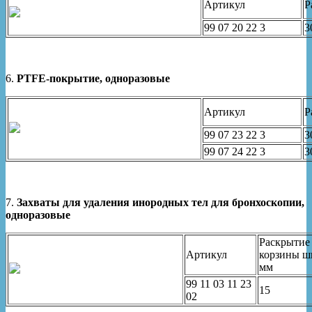
Артикул
Р
99 07 20 22 3
3
6.
PTFE-покрытие, одноразовые
Артикул
Р
99 07 23 22 3
3
99 07 24 22 3
3
7.
Захваты для удаления инородных тел для бронхоскопии,
одноразовые
Раскрытие
Артикул
корзины ш
мм
99 11 03 11 23
15
02