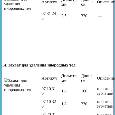
Артикул
Описание
мм
см
07 31 24
2,5
320
—
3
14.
Захват для удаления инородных тел
Диаметр,
Длина,
Артикул
Описание
мм
см
07 10 31
плоские,
1,8
160
0
зубчатые
07 10 32
плоские,
1,8
230
0
зубчатые
07 20 31
плоские,