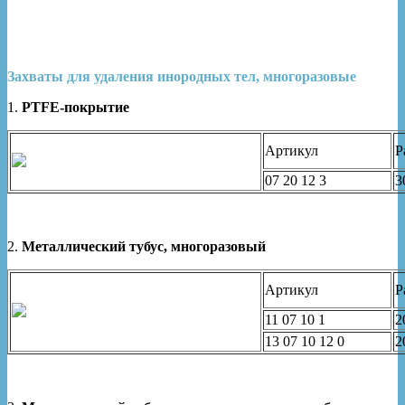
Захваты для удаления инородных тел, многоразовые
1.
PTFE-покрытие
Артикул
Р
07 20 12 3
3
2.
Металлический тубус, многоразовый
Артикул
Р
11 07 10 1
2
13 07 10 12 0
2