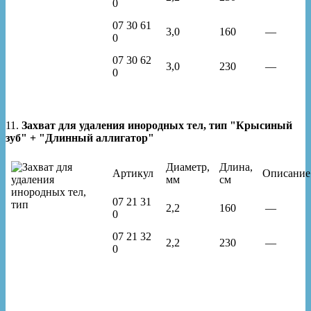
0
07 30 61
3,0
160
—
0
07 30 62
3,0
230
—
0
11.
Захват для удаления инородных тел, тип "Крысиный
зуб" + "Длинный аллигатор"
Диаметр,
Длина,
Артикул
Описание
мм
см
07 21 31
2,2
160
—
0
07 21 32
2,2
230
—
0