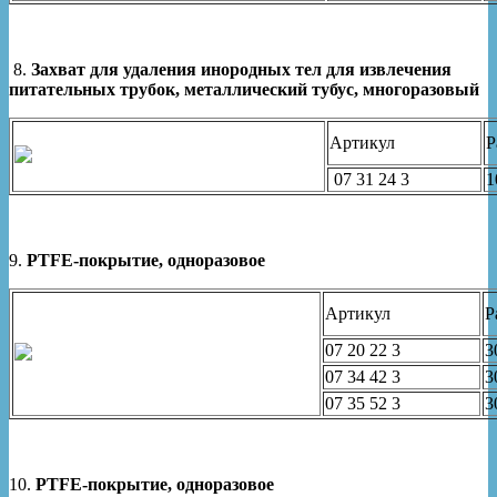
8.
Захват для удаления инородных тел для извлечения
питательных трубок, металлический тубус, многоразовый
Артикул
Р
07 31 24 3
1
9.
PTFE-покрытие, одноразовое
Артикул
Р
07 20 22 3
3
07 34 42 3
3
07 35 52 3
3
10.
PTFE-покрытие, одноразовое