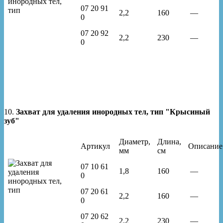
07 20 91
2,2
160
—
0
07 20 92
2,2
230
—
0
10.
Захват для удаления инородных тел, тип "Крысиный
зуб"
Диаметр,
Длина,
Артикул
Описание
мм
см
07 10 61
1,8
160
—
0
07 20 61
2,2
160
—
0
07 20 62
2,2
230
—