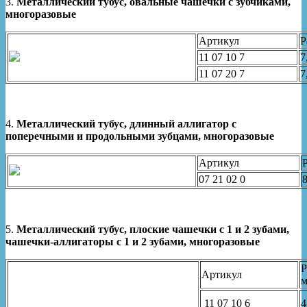
3.
Металлический тубус, овальные чашечки с зубчиками,
многоразовые
Артикул
Р
11 07 10 7
7
11 07 20 7
7
4.
Металлический тубус, длинный аллигатор с
поперечными и продольными зубцами, многоразовые
Артикул
07 21 02 0
5.
Металлический тубус, плоские чашечки с 1 и 2 зубами,
чашечки-аллигаторы с 1 и 2 зубами, многоразовые
Р
Артикул
11 07 10 6
4