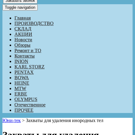
Заказать звонок
Toggle navigation
Главная
ПРОИЗВОДСТВО
СКЛАД
АКЦИИ
Новости
Обзоры
Ремонт и ТО
Контакты
INION
KARL STORZ
PENTAX
BOWA
HEINE
MTW
ERBE
OLYMPUS
Отечественное
ПРОЧЕЕ
Юни-тек
>
Захваты для удаления инородных тел