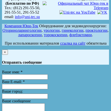
(Бесплатно по РФ)
Тел.: (812) 291-55-50,
291-55-51, 291-55-52
email:
info@uni-tec.su
Компания Юни-Тек
Оборудование для эндовидеохирургии:
Оториноларингологии
,
урологии
,
гинекологии
,
проктологии
,
лапароскопии
,
торокоскопии
,
флебэктомии
.
При использовании материалов
ссылка на сайт
обязательна
×
Отправить сообщение
Ваше имя:
*
Ваш E-mail:
*
Ваше город:
Ваше сообщение