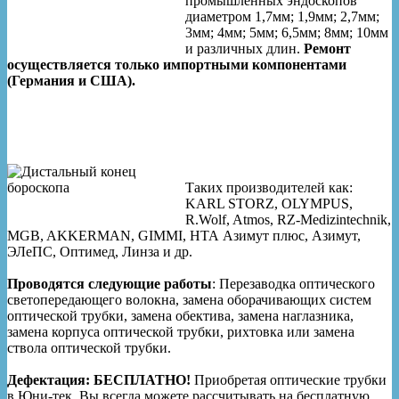
промышленных эндоскопов
диаметром 1,7мм; 1,9мм; 2,7мм;
3мм; 4мм; 5мм; 6,5мм; 8мм; 10мм
и различных длин.
Ремонт
осуществляется только импортными компонентами
(Германия и США).
Таких производителей как:
KARL STORZ, OLYMPUS,
R.Wolf, Atmos, RZ-Medizintechnik,
MGB, AKKERMAN, GIMMI, НТА Азимут плюс, Азимут,
ЭЛеПС, Оптимед, Линза и др.
Проводятся следующие работы
: Перезаводка оптического
светопередающего волокна, замена оборачивающих систем
оптической трубки, замена обектива, замена наглазника,
замена корпуса оптической трубки, рихтовка или замена
ствола оптической трубки.
Дефектация: БЕСПЛАТНО!
Приобретая оптические трубки
в Юни-тек, Вы всегда можете рассчитывать на бесплатную