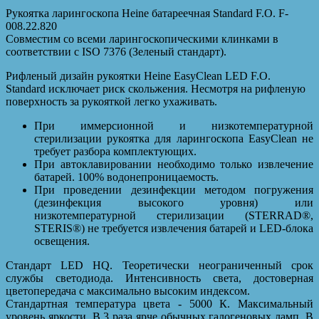
Рукоятка ларингоскопа Heine батареечная Standard F.O. F-
008.22.820
Совместим со всеми ларингоскопическими клинками в
соответствии с ISO 7376 (Зеленый стандарт).
Рифленый дизайн рукоятки Heine EasyClean LED F.O.
Standard исключает риск скольжения. Несмотря на рифленую
поверхность за рукояткой легко ухаживать.
При иммерсионной и низкотемпературной
стерилизации рукоятка для ларингоскопа EasyClean не
требует разбора комплектующих.
При автоклавировании необходимо только извлечение
батарей. 100% водонепроницаемость.
При проведении дезинфекции методом погружения
(дезинфекция высокого уровня) или
низкотемпературной стерилизации (STERRAD®,
STERIS®) не требуется извлечения батарей и LED-блока
освещения.
Стандарт LED HQ. Теоретически неограниченный срок
службы светодиода. Интенсивность света, достоверная
цветопередача с максимально высоким индексом.
Стандартная температура цвета - 5000 К. Максимальный
уровень яркости. В 3 раза ярче обычных галогеновых ламп. В