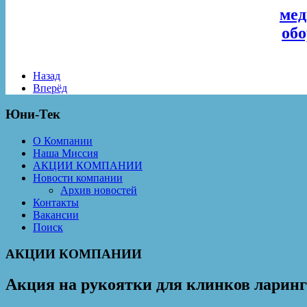
мед
обо
Назад
Вперёд
Юни-Тек
О Компании
Наша Миссия
АКЦИИ КОМПАНИИ
Новости компании
Архив новостей
Контакты
Вакансии
Поиск
АКЦИИ КОМПАНИИ
Акция на рукоятки для клинков ларинг