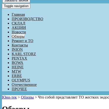
Заказать звонок
Toggle navigation
Главная
ПРОИЗВОДСТВО
СКЛАД
АКЦИИ
Новости
Обзоры
Ремонт и ТО
Контакты
INION
KARL STORZ
PENTAX
BOWA
HEINE
MTW
ERBE
OLYMPUS
Отечественное
ПРОЧЕЕ
Юни-тек
>
Обзоры
>
Что собой представляет ТО жестких эндо