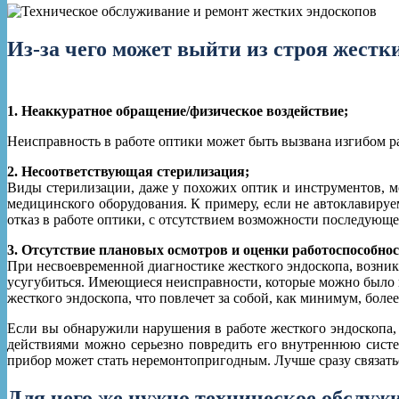
Из-за чего может выйти из строя жестк
1. Неаккуратное обращение/физическое воздействие;
Неисправность в работе оптики может быть вызвана изгибом ра
2. Несоответствующая стерилизация;
Виды стерилизации, даже у похожих оптик и инструментов, м
медицинского оборудования. К примеру, если не автоклавируе
отказ в работе оптики, с отсутствием возможности последующе
3. Отсутствие плановых осмотров и оценки работоспособнос
При несвоевременной диагностике жесткого эндоскопа, возник
усугубиться. Имеющиеся неисправности, которые можно было
жесткого эндоскопа, что повлечет за собой, как минимум, боле
Если вы обнаружили нарушения в работе жесткого эндоскопа, 
действиями можно серьезно повредить его внутреннюю систем
прибор может стать неремонтопригодным. Лучше сразу связать
Для чего же нужно техническое обслуж