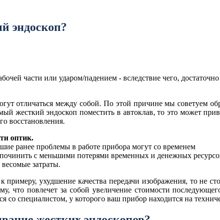
ий эндоскоп?
бочей части или ударом/падением - вследствие чего, достаточн
огут отличаться между собой. По этой причине мы советуем об
мый жесткий эндоскоп поместить в автоклав, то это может прив
го восстановления.
ти оптик.
шие ранее проблемы в работе прибора могут со временем
 починить с меньшими потерями временных и денежных ресурсо
е весомые затраты.
к примеру, ухудшение качества передачи изображения, то не сто
у, что повлечет за собой увеличение стоимости последующего 
ся со специалистом, у которого ваш прибор находится на техни
ивание жестких эндоскопов?