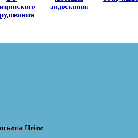
ицинского
эндоскопов
рудования
оскопа Heine