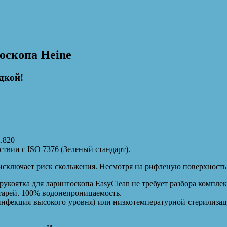
оскопа Heine
дкой!
2.820
твии с ISO 7376 (Зеленый стандарт).
исключает риск скольжения. Несмотря на рифленую поверхность 
укоятка для ларингоскопа EasyClean не требует разбора компле
тарей. 100% водонепроницаемость.
нфекция высокого уровня) или низкотемпературной стерилиза