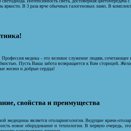
светодиода. Интенсивность света, достоверная цветопередача 
ь яркости. В 3 раза ярче обычных галогеновых ламп. В комплек
отника!
 Профессия медика - это великое служение людям, сочетающее 
йкостью. Пусть Ваша забота возвращается к Вам сторицей. Жела
ые жизни и добрые сердца!
ние, свойства и преимущества
ой медицины является отоларингология. Ведущие врачи-отолар
ость новое оборудование и технологии. В первую очередь, это 
ивности назначаемого лечения.