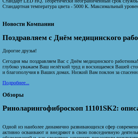
Стандарт LED HQ. Теоретически неограниченный срок службы 
Стандартная температура цвета - 5000 К. Максимальный уровен
Новости Компании
Поздравляем с Днём медицинского раб
Дорогие друзья!
Сегодня мы поздравляем Вас с Днём медицинского работника!
глубоко уважаем Ваш нелёгкий труд и восхищаемся Вашей сто
и благополучия в Ваших домах. Низкий Вам поклон за спасенн
Подробнее...
Обзоры
Риноларингофиброскоп 11101SK2: описа
Одной из наиболее динамично развивающихся сфер современн
активно осваивают и внедряют в свою повседневную деятельн
обследований и, как следствие, улучшить показатели результат