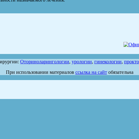
хирургии:
Оториноларингологии
,
урологии
,
гинекологии
,
прокт
При использовании материалов
ссылка на сайт
обязательна