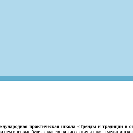
дународная практическая школа «Тренды и традиции в оп
на нем впервые будет кадаверная диссекция и школа медицинског