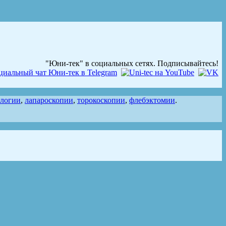
"Юни-тек" в социальных сетях. Подписывайтесь!
ологии
,
лапароскопии
,
торокоскопии
,
флебэктомии
.