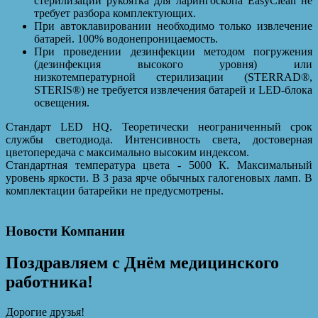
стерилизации рукоятка для ларингоскопа EasyClean не
требует разбора комплектующих.
При автоклавировании необходимо только извлечение
батарей. 100% водонепроницаемость.
При проведении дезинфекции методом погружения
(дезинфекция высокого уровня) или
низкотемпературной стерилизации (STERRAD®,
STERIS®) не требуется извлечения батарей и LED-блока
освещения.
Стандарт LED HQ. Теоретически неограниченный срок
службы светодиода. Интенсивность света, достоверная
цветопередача с максимально высоким индексом.
Стандартная температура цвета - 5000 К. Максимальный
уровень яркости. В 3 раза ярче обычных галогеновых ламп. В
комплектации батарейки не предусмотрены.
Новости Компании
Поздравляем с Днём медицинского
работника!
Дорогие друзья!