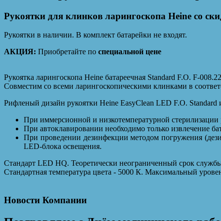
Рукоятки для клинков ларингоскопа Heine со ски
Рукоятки в наличии. В комплект батарейки не входят.
АКЦИЯ:
Приобретайте по
специальной цене
Рукоятка ларингоскопа Heine батареечная Standard F.O. F-008.2
Совместим со всеми ларингоскопическими клинками в соответс
Рифленый дизайн рукоятки Heine EasyClean LED F.O. Standard 
При иммерсионной и низкотемпературной стерилизации р
При автоклавировании необходимо только извлечение ба
При проведении дезинфекции методом погружения (дези
LED-блока освещения.
Стандарт LED HQ. Теоретически неограниченный срок службы 
Стандартная температура цвета - 5000 К. Максимальный уровен
Новости Компании