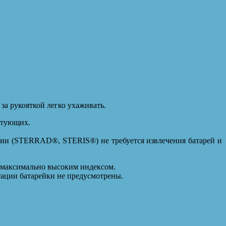
за рукояткой легко ухаживать.
ктующих.
ции (STERRAD®, STERIS®) не требуется извлечения батарей и
с максимально высоким индексом.
тации батарейки не предусмотрены.