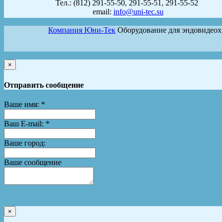
Тел.: (812) 291-55-50, 291-55-51, 291-55-52
email:
info@uni-tec.su
Компания Юни-Тек
Оборудование для эндовидео
×
Отправить сообщение
Ваше имя:
*
Ваш E-mail:
*
Ваше город:
Ваше сообщение
×