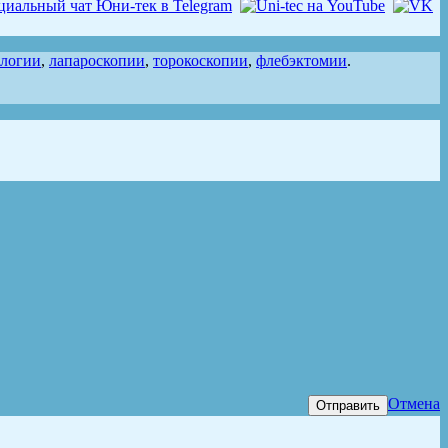
ологии
,
лапароскопии
,
торокоскопии
,
флебэктомии
.
Отмена
Отправить