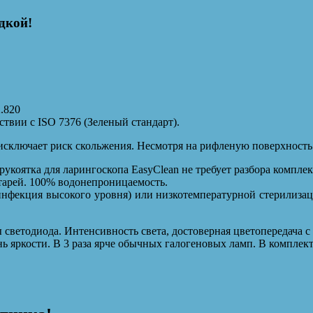
дкой!
2.820
твии с ISO 7376 (Зеленый стандарт).
исключает риск скольжения. Несмотря на рифленую поверхность 
укоятка для ларингоскопа EasyClean не требует разбора компле
тарей. 100% водонепроницаемость.
нфекция высокого уровня) или низкотемпературной стерилиза
светодиода. Интенсивность света, достоверная цветопередача 
ь яркости. В 3 раза ярче обычных галогеновых ламп. В комплек