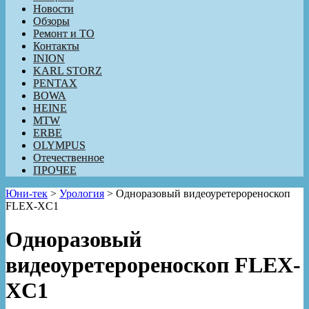
Новости
Обзоры
Ремонт и ТО
Контакты
INION
KARL STORZ
PENTAX
BOWA
HEINE
MTW
ERBE
OLYMPUS
Отечественное
ПРОЧЕЕ
Юни-тек
>
Урология
>
Одноразовый видеоуретерореноскоп
FLEX-XC1
Одноразовый
видеоуретерореноскоп FLEX-
XC1