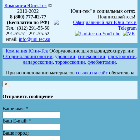
Компания Юни-Тек
©
2010-2022
"Юни-тек" в социальных сетях.
8 (800) 777-02-77
Подписывайтесь!
(Бесплатно по РФ)
Тел.: (812) 291-55-50,
291-55-51, 291-55-52
email:
info@uni-tec.su
Компания Юни-Тек
Оборудование для эндовидеохирургии:
Оториноларингологии
,
урологии
,
гинекологии
,
проктологии
,
лапароскопии
,
торокоскопии
,
флебэктомии
.
При использовании материалов
ссылка на сайт
обязательна
×
Отправить сообщение
Ваше имя:
*
Ваш E-mail:
*
Ваше город: