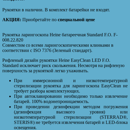
Рукоятки в наличии. В комплект батарейки не входят.
АКЦИЯ:
Приобретайте по
специальной цене
Рукоятка ларингоскопа Heine батареечная Standard F.O. F-
008.22.820
Совместим со всеми ларингоскопическими клинками в
соответствии с ISO 7376 (Зеленый стандарт).
Рифленый дизайн рукоятки Heine EasyClean LED F.O.
Standard исключает риск скольжения. Несмотря на рифленую
поверхность за рукояткой легко ухаживать.
При иммерсионной и низкотемпературной
стерилизации рукоятка для ларингоскопа EasyClean не
требует разбора комплектующих.
При автоклавировании необходимо только извлечение
батарей. 100% водонепроницаемость.
При проведении дезинфекции методом погружения
(дезинфекция высокого уровня) или
низкотемпературной стерилизации (STERRAD®,
STERIS®) не требуется извлечения батарей и LED-блока
освещения.